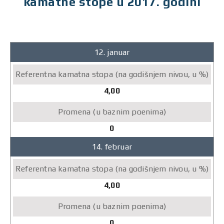
kamatne stope u 2017. godini
2017.
12. januar
Referentna
kamatna
stopa
4,00
(na
godišnjem
nivou,
0
u
14. februar
%)
Promena
(u
4,00
baznim
poenima)
0