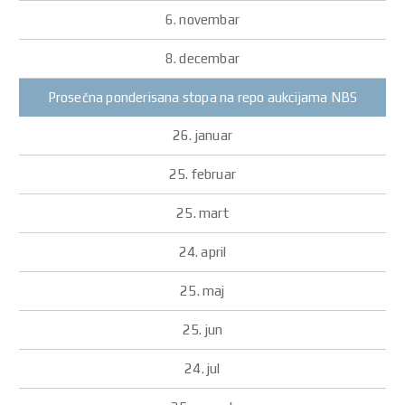
Prosečna ponderisana stopa na repo aukcijama NBS