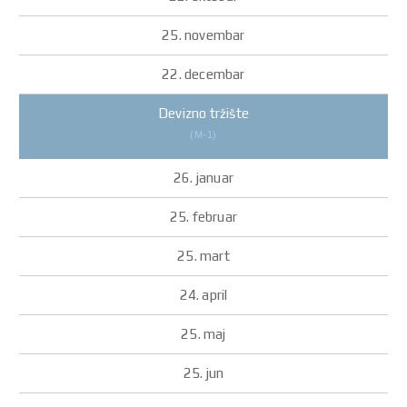
Devizno tržište
(M-1)