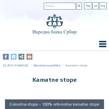
Ћир
Lat
Eng
CILJEVI I FUNKCIJE
Monetarna politika
Kamatne stope
Kamatne stope
Kamatna
Eskontna stopa – 100% referentne kamatne stope
stopa