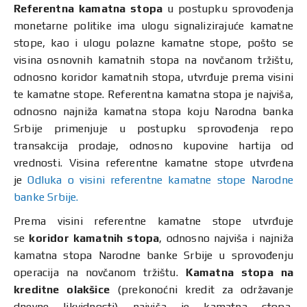
Referentna kamatna stopa
u postupku sprovođenja
monetarne politike ima ulogu signalizirajuće kamatne
stope, kao i ulogu polazne kamatne stope, pošto se
visina osnovnih kamatnih stopa na novčanom tržištu,
odnosno koridor kamatnih stopa, utvrđuje prema visini
te kamatne stope. Referentna kamatna stopa je najviša,
odnosno najniža kamatna stopa koju Narodna banka
Srbije primenjuje u postupku sprovođenja repo
transakcija prodaje, odnosno kupovine hartija od
vrednosti. Visina referentne kamatne stope utvrđena
je
Odluka o visini referentne kamatne stope Narodne
banke Srbije.
Prema visini referentne kamatne stope utvrđuje
se
koridor kamatnih stopa
, odnosno najviša i najniža
kamatna stopa Narodne banke Srbije u sprovođenju
operacija na novčanom tržištu.
Kamatna stopa na
kreditne olakšice
(prekonoćni kredit za održavanje
dnevne likvidnosti) najviša je kamatna stopa,