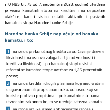
i IO NBS br. 75 od 7. septembra 2023. godine) utvrđena
je visina kamatnih stopa na kreditne i na depozitne
olakšice, kao i visina ostalih aktivnih i pasivnih
kamatnih stopa Narodne banke Srbije.
Narodna banka Srbije naplaćuje od banaka
kamatu, i to:
na iznos prekonoćnog kredita za održavanje dnevne
likvidnosti, na osnovu zaloga hartija od vrednosti (
kredit za likvidnost) - po kamatnoj stopi u visini
referentne kamatne stope uvećane za 1,25 procentnih
poena;
na iznos kredita i drugih plasmana koji nisu vraćeni
u ugovorenom ili propisanom roku, odnosno koji se
koriste protivno propisima – po kamatnim stopama
utvrđenim zakonom kojim se uređuje zatezna kamata;
na iznos razlike između obračunatog iznosa i