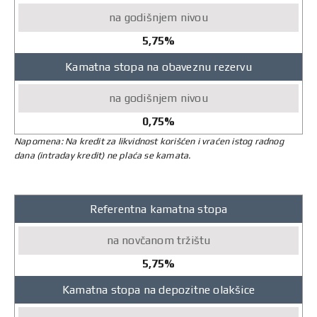
na
godišnjem
5,75%
nivou
Kamatna stopa na obaveznu rezervu
0,75%
Napomena: Na kredit za likvidnost korišćen i vraćen istog radnog
dana (intraday kredit) ne plaća se kamata.
Kamatne
Referentna kamatna stopa
stope
na
novčanom
5,75%
tržištu
Kamatna stopa na depozitne olakšice