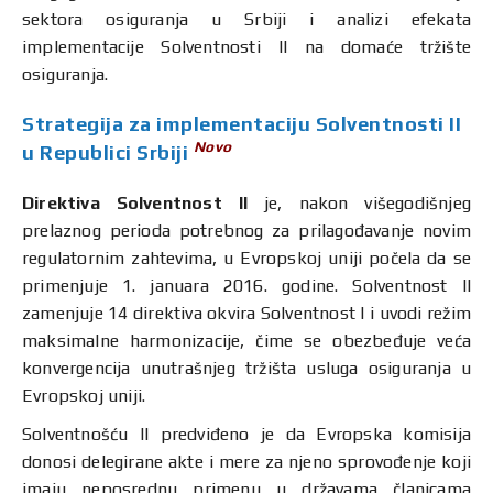
sektora osiguranja u Srbiji i analizi efekata
implementacije Solventnosti II na domaće tržište
osiguranja.
Strategija za implementaciju Solventnosti II
Novo
u Republici Srbiji
Direktiva Solventnost II
je, nakon višegodišnjeg
prelaznog perioda potrebnog za prilagođavanje novim
regulatornim zahtevima, u Evropskoj uniji počela da se
primenjuje 1. januara 2016. godine. Solventnost II
zamenjuje 14 direktiva okvira Solventnost I i uvodi režim
maksimalne harmonizacije, čime se obezbeđuje veća
konvergencija unutrašnjeg tržišta usluga osiguranja u
Evropskoj uniji.
Solventnošću II predviđeno je da Evropska komisija
donosi delegirane akte i mere za njeno sprovođenje koji
imaju neposrednu primenu u državama članicama