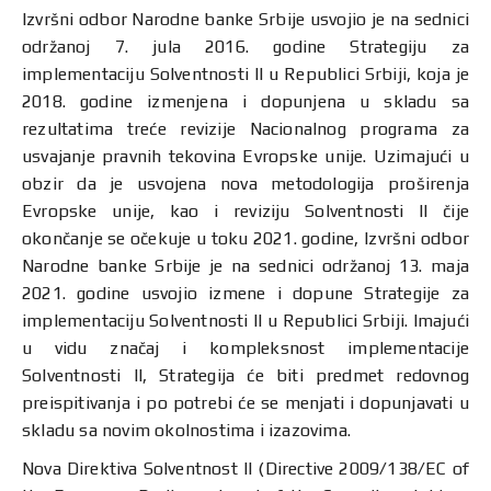
Izvršni odbor Narodne banke Srbije usvojio je na sednici
održanoj 7. jula 2016. godine Strategiju za
implementaciju Solventnosti II u Republici Srbiji, koja je
2018. godine izmenjena i dopunjena u skladu sa
rezultatima treće revizije Nacionalnog programa za
usvajanje pravnih tekovina Evropske unije. Uzimajući u
obzir da je usvojena nova metodologija proširenja
Evropske unije, kao i reviziju Solventnosti II čije
okončanje se očekuje u toku 2021. godine, Izvršni odbor
Narodne banke Srbije je na sednici održanoj 13. maja
2021. godine usvojio izmene i dopune Strategije za
implementaciju Solventnosti II u Republici Srbiji. Imajući
u vidu značaj i kompleksnost implementacije
Solventnosti II, Strategija će biti predmet redovnog
preispitivanja i po potrebi će se menjati i dopunjavati u
skladu sa novim okolnostima i izazovima.
Nova Direktiva Solventnost II (Directive 2009/138/EC of