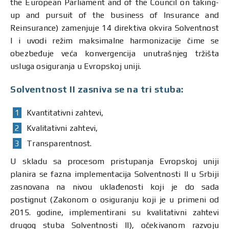
the European Parliament and of the Council on taking-
up and pursuit of the business of Insurance and
Reinsurance) zamenjuje 14 direktiva okvira Solventnost
I i uvodi režim maksimalne harmonizacije čime se
obezbeđuje veća konvergencija unutrašnjeg tržišta
usluga osiguranja u Evropskoj uniji.
Solventnost II zasniva se na tri stuba:
Kvantitativni zahtevi,
Kvalitativni zahtevi,
Transparentnost.
U skladu sa procesom pristupanja Evropskoj uniji
planira se fazna implementacija Solventnosti II u Srbiji
zasnovana na nivou uklađenosti koji je do sada
postignut (Zakonom o osiguranju koji je u primeni od
2015. godine, implementirani su kvalitativni zahtevi
drugog stuba Solventnosti II), očekivanom razvoju