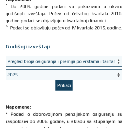
*
Do 2009. godine podaci su prikazivani u okviru
godišnjih izveštaja. Počev od četvrtog kvartala 2010.
godine podaci se objavljuju u kvartalnoj dinamici.
**
Podaci se objavljuju počev od IV kvartala 2015. godine.
Godišnji izveštaji
Prikaži
Napomene:
* Podaci o dobrovoljnom penzijskom osiguranju su
raspoloživi do 2006. godine, u skladu sa stupanjem na