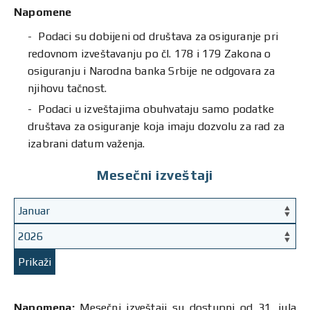
Napomene
Podaci su dobijeni od društava za osiguranje pri
redovnom izveštavanju po čl. 178 i 179 Zakona o
osiguranju i Narodna banka Srbije ne odgovara za
njihovu tačnost.
Podaci u izveštajima obuhvataju samo podatke
društava za osiguranje koja imaju dozvolu za rad za
izabrani datum važenja.
Mesečni izveštaji
Prikaži
Napomena:
Mesečni izveštaji su dostupni od 31. jula