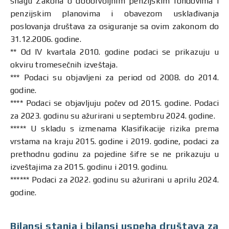
snagu Zakona o doborvoljnim penzijskim fondovima i
penzijskim planovima i obavezom usklađivanja
poslovanja društava za osiguranje sa ovim zakonom do
31.12.2006. godine.
** Od IV kvartala 2010. godine podaci se prikazuju u
okviru tromesečnih izveštaja.
*** Podaci su objavljeni za period od 2008. do 2014.
godine.
**** Podaci se objavljuju počev od 2015. godine. Podaci
za 2023. godinu su ažurirani u septembru 2024. godine.
***** U skladu s izmenama Klasifikacije rizika prema
vrstama na kraju 2015. godine i 2019. godine, podaci za
prethodnu godinu za pojedine šifre se ne prikazuju u
izveštajima za 2015. godinu i 2019. godinu.
****** Podaci za 2022. godinu su ažurirani u aprilu 2024.
godine.
Bilansi stanja i bilansi uspeha društava za