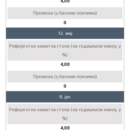
4,00
0
12. мај
4,00
0
8. јун
4,00