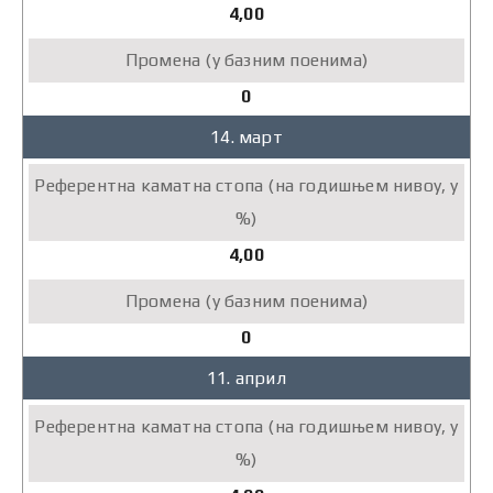
4,00
0
14. март
4,00
0
11. април