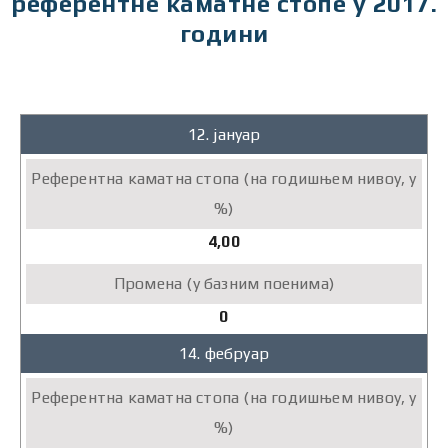
референтне каматне стопе у 2017.
години
2017.
12. јануар
Референтна
каматна
стопа
(на
4,00
годишњем
нивоу,
у
0
%)
Промена
14. фебруар
(у
базним
поенима)