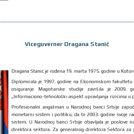
Viceguverner Dragana Stanić
Dragana Stanić je rođena 19. marta 1975. godine u Kotor
Diplomirala je 1997. godine na Ekonomskom fakultetu 
osiguranje. Magistarske studije završila je 2009.
„Informaciono-tehnološki aspekt upravljanja rizicima u
Profesionalni angažman u Narodnoj banci Srbije započ
monetarni sistem i politiku, da bi 2003. godine svoje r
sistem. U Narodnoj banci Srbije obavljala je poslove n
direktora sektora. Za generalnog direktora Sektora za 