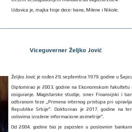
Udovica je, majka troje dece: Ivane, Milene i Nikole.
Viceguverner Željko Jović
Željko Jović je rođen 29. septembra 1979. godine u Šapcu
Diplomirao je 2003. godine na Ekonomskom fakultetu u
osiguranje. Magistarske studije, smer Finansijski i b
odbranom teze „Primena internog pristupa pri upravlj
Republike Srbije”. Doktorirao je 2017. godine na te
uslovima izražene informacione asimetrije”.
Od 2004. godine bio je zaposlen u poslovnim bankama,