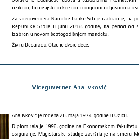
rizikom, finansijskom krizom i mogućim odgovorima real
Za viceguvernera Narodne banke Srbije izabran je, na 
Republike Srbije u junu 2018. godine, na period od š
izabran u novom šestogodišnjem mandatu.
Živi u Beogradu. Otac je dvoje dece.
Viceguverner Ana Ivković
Ana Ivković je rođena 26. maja 1974. godine u Užicu.
Diplomirala je 1998. godine na Ekonomskom fakultetu 
osiguranje. Magistarske studije završila je na smeru M