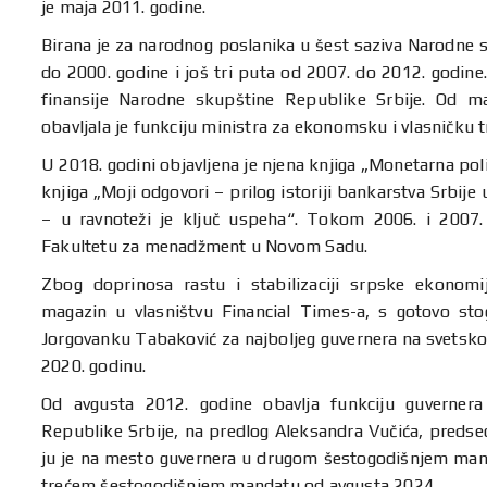
je maja 2011. godine.
Birana je za narodnog poslanika u šest saziva Narodne s
do 2000. godine i još tri puta od 2007. do 2012. godin
finansije Narodne skupštine Republike Srbije. Od m
obavljala je funkciju ministra za ekonomsku i vlasničku 
U 2018. godini objavljena je njena knjiga „Monetarna po
knjiga „Moji odgovori – prilog istoriji bankarstva Srbije
– u ravnoteži je ključ uspeha“. Tokom 2006. i 2007.
Fakultetu za menadžment u Novom Sadu.
Zbog doprinosa rastu i stabilizaciji srpske ekonomi
magazin u vlasništvu Financial Times-a, s gotovo sto
Jorgovanku Tabaković za najboljeg guvernera na svetsko
2020. godinu.
Od avgusta 2012. godine obavlja funkciju guverner
Republike Srbije, na predlog Aleksandra Vučića, predse
ju je na mesto guvernera u drugom šestogodišnjem mand
trećem šestogodišnjem mandatu od avgusta 2024.