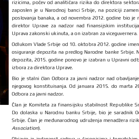
rizicima, počev od analitičara rizika do direktora sektor
zaposlen je u Narodnoj banci Srbije, na poziciji zamen
poslovanja banaka, a od novembra 2012. godine bio je na
direktor Uprave za nadzor nad finansijskim instituci
Uprava zakonski ukinuta, a on izabran za viceguvernera.
Odlukom Vlade Srbije od 10. oktobra 2012. godine imen
osiguranje depozita na predlog Narodne banke Srbije. 
depozita, 2015. godine ponovo je izabran u Upravni odb
izbora za direktora Uprave.
Bio je stalni član Odbora za javni nadzor nad obavljanj
njegovog konstituisanja. Od januara 2015. do marta 2
Odbora za javni nadzor.
Član je Komiteta za finansijsku stabilnost Republike Sr
Do dolaska u Narodnu banku Srbije, bio je saradnik O
Srbije. Član je međunarodnog udruženja menadžera rizik
Association
).
Objavio je jedanaest radova u časopisima i tematskim