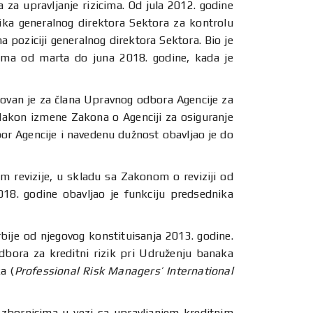
a za upravljanje rizicima. Od jula 2012. godine
ika generalnog direktora Sektora za kontrolu
 poziciji generalnog direktora Sektora. Bio je
jama od marta do juna 2018. godine, kada je
ovan je za člana Upravnog odbora Agencije za
Nakon izmene Zakona o Agenciji za osiguranje
or Agencije i navedenu dužnost obavljao je do
em revizije, u skladu sa Zakonom o reviziji od
018. godine obavljao je funkciju predsednika
bije od njegovog konstituisanja 2013. godine.
dbora za kreditni rizik pri Udruženju banaka
a (
Professional Risk Managers’ International
 zbornicima u vezi sa upravljanjem kreditnim