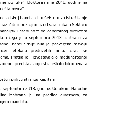
e politike”. Doktorirala je 2016. godine na
ržišta novca”.
gradskoj banci a. d., u Sektoru za istraživanje
a različitim pozicijama, od savetnika u Sektoru
nansijsku stabilnost do generalnog direktora
nakon čega je u septembru 2018. izabrana za
noj banci Srbije bila je posvećena razvoju
 oceni efekata preduzetih mera, bavila se
ma. Pratila je i izveštavala o međunarodnoj
razmeni i predstavljanju strateških dokumenata
vetu i prilivu stranog kapitala.
 od septembra 2018. godine. Odlukom Narodne
ne izabrana je, na predlog guvernera, za
šnjem mandatu.