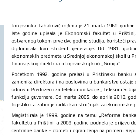
Jorgovanka Tabaković rođena je 21. marta 1960. godine u
Iste godine upisala je Ekonomski fakultet u Prištin
ostvarenog tokom prve dve godine studija, koristeći pra
diplomirala kao student generacije. Od 1981. godi
ekonomskih predmeta u Srednjoj ekonomskoj školi u Priš
finansijskog direktora u trgovinskoj kući „Grmija“.
Početkom 1992. godine prelazi u Prištinsku banku 
zamenika direktora i na poslovima u bankarstvu ostaje d
odnos u Preduzeću za telekomunikacije „Telekom Srbija“ 
funkciju guvernera. Od marta 2005. do aprila 2010. godi
logistiku, a zatim je radila kao stručnjak za ekonomske 
Magistrirala je 1999. godine na temu „Reforma bank
fakultetu u Prištini, a 2008. godine podnela je prijavu 
centralne banke – dometi i ograničenja na primeru Repub