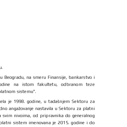
u.
u Beogradu, na smeru Finansije, bankarstvo i
 godine na istom fakultetu, odbranom teze
 platnom sistemu”.
ela je 1998. godine, u tadašnjem Sektoru za
adno angažovanje nastavila u Sektoru za platni
a svim nivoima, od pripravnika do generalnog
platni sistem imenovana je 2015. godine i do