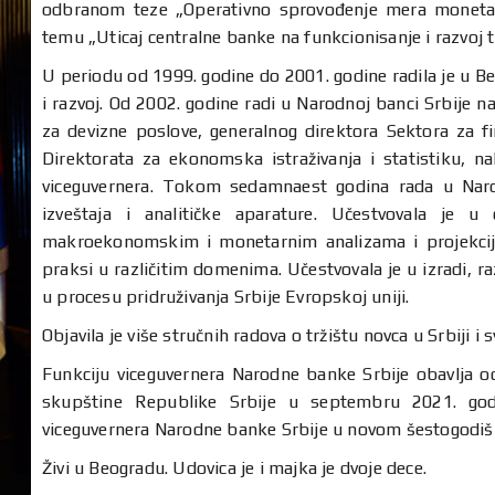
odbranom teze „Operativno sprovođenje mera monetarn
temu „Uticaj centralne banke na funkcionisanje i razvoj t
U periodu od 1999. godine do 2001. godine radila je u Beo
i razvoj. Od 2002. godine radi u Narodnoj banci Srbije n
za devizne poslove, generalnog direktora Sektora za fi
Direktorata za ekonomska istraživanja i statistiku, 
viceguvernera. Tokom sedamnaest godina rada u Narod
izveštaja i analitičke aparature. Učestvovala je u
makroekonomskim i monetarnim analizama i projekcija
praksi u različitim domenima. Učestvovala je u izradi, 
u procesu pridruživanja Srbije Evropskoj uniji.
Objavila je više stručnih radova o tržištu novca u Srbiji i s
Funkciju viceguvernera Narodne banke Srbije obavlja
skupštine Republike Srbije u septembru 2021. godi
viceguvernera Narodne banke Srbije u novom šestogodi
Živi u Beogradu. Udovica je i majka je dvoje dece.