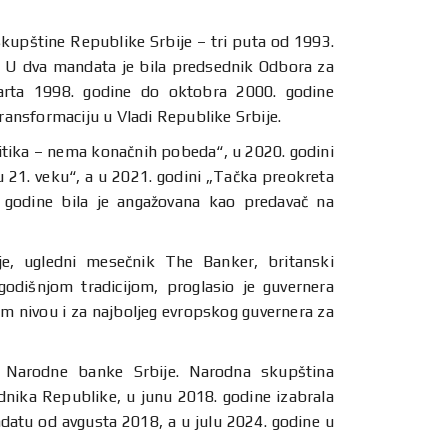
kupštine Republike Srbije – tri puta od 1993.
e. U dva mandata je bila predsednik Odbora za
arta 1998. godine do oktobra 2000. godine
transformaciju u Vladi Republike Srbije.
litika – nema konačnih pobeda“, u 2020. godini
 u 21. veku“, a u 2021. godini „Tačka preokreta
 godine bila je angažovana kao predavač na
je, ugledni mesečnik The Banker, britanski
godišnjom tradicijom, proglasio je guvernera
m nivou i za najboljeg evropskog guvernera za
a Narodne banke Srbije. Narodna skupština
dnika Republike, u junu 2018. godine izabrala
atu od avgusta 2018, a u julu 2024. godine u