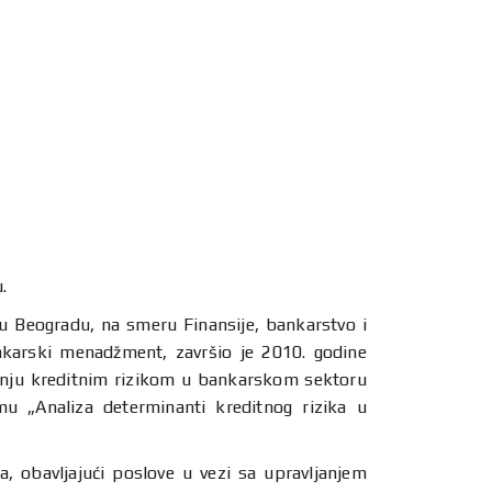
.
 Beogradu, na smeru Finansije, bankarstvo i
ankarski menadžment, završio je 2010. godine
anju kreditnim rizikom u bankarskom sektoru
mu „Analiza determinanti kreditnog rizika u
 obavljajući poslove u vezi sa upravljanjem