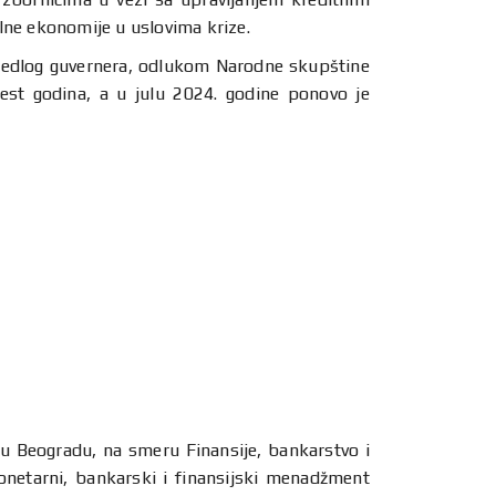
ne ekonomije u uslovima krize.
predlog guvernera, odlukom Narodne skupštine
est godina, a u julu 2024. godine ponovo je
u Beogradu, na smeru Finansije, bankarstvo i
onetarni, bankarski i finansijski menadžment