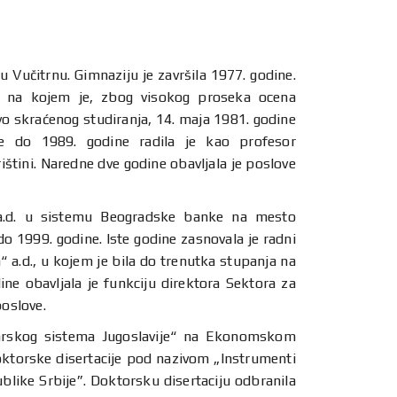
 Vučitrnu. Gimnaziju je završila 1977. godine.
i, na kojem je, zbog visokog proseka ocena
vo skraćenog studiranja, 14. maja 1981. godine
ne do 1989. godine radila je kao profesor
tini. Naredne dve godine obavljala je poslove
a.d. u sistemu Beogradske banke na mesto
o 1999. godine. Iste godine zasnovala je radni
a.d., u kojem je bila do trenutka stupanja na
ne obavljala je funkciju direktora Sektora za
poslove.
arskog sistema Jugoslavije“ na Ekonomskom
doktorske disertacije pod nazivom „Instrumenti
like Srbije”. Doktorsku disertaciju odbranila