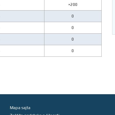
5
+200
5
0
5
0
5
0
5
0
Mapa sajta