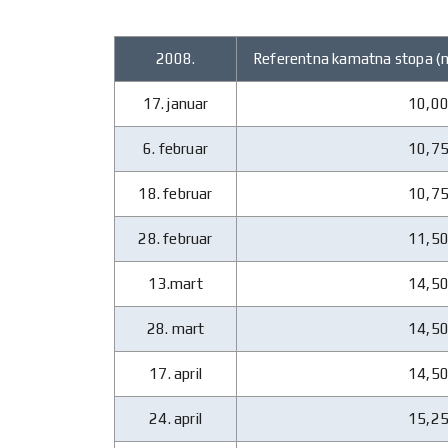
2008.
Referentna kamatna stopa (n
17. januar
10,0
6. februar
10,7
18. februar
10,7
28. februar
11,5
13.mart
14,5
28. mart
14,5
17. april
14,5
24. april
15,2