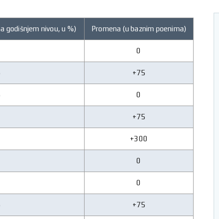
a godišnjem nivou, u %)
Promena (u baznim poenima)
0
0
5
+75
5
0
0
+75
0
+300
0
0
0
0
5
+75