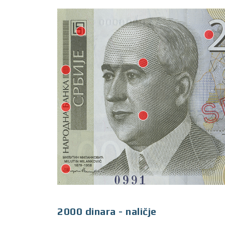
2000 dinara - naličje