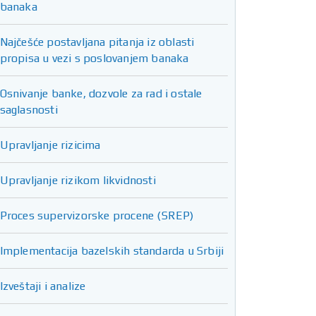
banaka
Najčešće postavljana pitanja iz oblasti
propisa u vezi s poslovanjem banaka
Osnivanje banke, dozvole za rad i ostale
saglasnosti
Upravljanje rizicima
Upravljanje rizikom likvidnosti
Proces supervizorske procene (SREP)
Implementacija bazelskih standarda u Srbiji
Izveštaji i analize