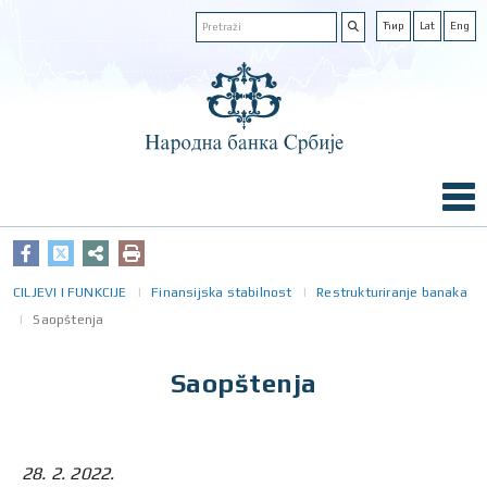
Ћир
Lat
Eng
CILJEVI I FUNKCIJE
Finansijska stabilnost
Restrukturiranje banaka
Saopštenja
Saopštenja
28. 2. 2022.