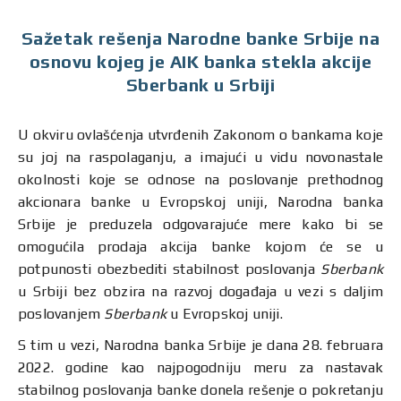
Sažetak rešenja Narodne banke Srbije na
osnovu kojeg je AIK banka stekla akcije
Sberbank u Srbiji
U okviru ovlašćenja utvrđenih Zakonom o bankama koje
su joj na raspolaganju, a imajući u vidu novonastale
okolnosti koje se odnose na poslovanje prethodnog
akcionara banke u Evropskoj uniji, Narodna banka
Srbije je preduzela odgovarajuće mere kako bi se
omogućila prodaja akcija banke kojom će se u
potpunosti obezbediti stabilnost poslovanja
Sberbank
u Srbiji bez obzira na razvoj događaja u vezi s daljim
poslovanjem
Sberbank
u Evropskoj uniji.
S tim u vezi, Narodna banka Srbije je dana 28. februara
2022. godine kao najpogodniju meru za nastavak
stabilnog poslovanja banke donela rešenje o pokretanju