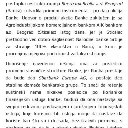
postupka restrukturiranja
Sberbank Srbija a.d. Beograd
(Banka) i utvrdila primenu instrumenta – prodaja akcija
Banke. Ugovor o prodaji akcija Banke zaključen je sa
Agroindustrijskom komercijalnom bankom AIK bankom
a.d. Beograd (Sticalac) istog dana, jer je Sticalac
prethodno već dobio saglasnost Narodne banke Srbije
za sticanje 100% vlasništva u Banci, u kom je
procenjena njegova podobnost za takvo sticanje.
Donošenje navedenog rešenja ima za posledicu
promenu vlasničke strukture Banke, jer Banka prestaje
da bude deo
Sberbank Europe AG
, a postaje deo
stabilne domaće bankarske grupe. To znači da rešenje
suštinski nema nikakve posledice po korisnike
finansijskih usluga Banke, budući da ona nastavlja sa
svojim redovnim poslovanjem i pružanjem finansijskih
usluga, koje korisnici tih usluga mogu da nastave da
koriste kao što su i do sada, bez ikakvih promena, s
obzirom na to da je u pitanju visoko likvidna i dobro