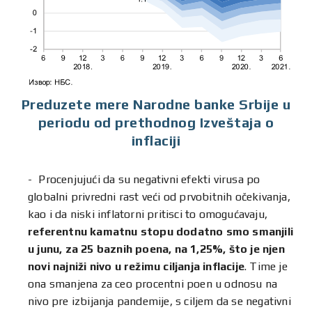
Preduzete mere Narodne banke Srbije u
periodu od prethodnog Izveštaja o
inflaciji
Procenjujući da su negativni efekti virusa po
globalni privredni rast veći od prvobitnih očekivanja,
kao i da niski inflatorni pritisci to omogućavaju,
referentnu kamatnu stopu dodatno smo smanjili
u junu, za 25 baznih poena, na 1,25%, što je njen
novi najniži nivo u režimu ciljanja inflacije
. Time je
ona smanjena za ceo procentni poen u odnosu na
nivo pre izbijanja pandemije, s ciljem da se negativni