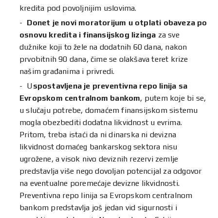
kredita pod povoljnijim uslovima.
Donet je novi moratorijum u otplati obaveza po
osnovu kredita i finansijskog lizinga
za sve
dužnike koji to žele na dodatnih 60 dana, nakon
prvobitnih 90 dana, čime se olakšava teret krize
našim građanima i privredi.
U
spostavljena je preventivna repo linija sa
Evropskom centralnom bankom
, putem koje bi se,
u slučaju potrebe, domaćem finansijskom sistemu
mogla obezbediti dodatna likvidnost u evrima.
Pritom, treba istaći da ni dinarska ni devizna
likvidnost domaćeg bankarskog sektora nisu
ugrožene, a visok nivo deviznih rezervi zemlje
predstavlja više nego dovoljan potencijal za odgovor
na eventualne poremećaje devizne likvidnosti.
Preventivna repo linija sa Evropskom centralnom
bankom predstavlja još jedan vid sigurnosti i