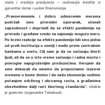
mala i srednja preduzeća – realizacija kredita iz
garantne šeme i uslovi finansiranja
.
„
Pravovremenim i dobro odmerenim merama
podržali smo privredni oporavak, očuvali
zaposlenost i doprineli da se efekti pandemije na
privredu i građane svedu na najmanju moguću meru.
Po brzini reakcije na efekte pandemije bili smo jedna
od prvih institucija u zemlji i među prvim centralnim
bankama u svetu. Cilj nam je da se sačuvaju životi
ljudi, ali da se u isto vreme sačuvaju i radna mesta i
pomogne najugroženijim preduzećima. Verujem da
smo dokazali da umemo da prepoznamo izazove
vremena u kome živimo i da našu ekonomiju vodimo
putanjom održivog i ubrzanog rasta, a građanima
obezbedimo dalji rast životnog standarda
”, istakla
je guverner Jorgovanka Tabaković.