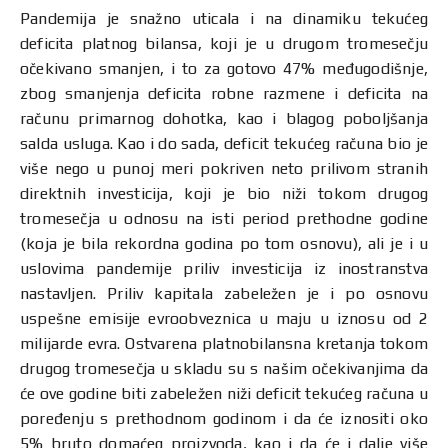
Pandemija je snažno uticala i na dinamiku tekućeg
deficita platnog bilansa, koji je u drugom tromesečju
očekivano smanjen, i to za gotovo 47% međugodišnje,
zbog smanjenja deficita robne razmene i deficita na
računu primarnog dohotka, kao i blagog poboljšanja
salda usluga. Kao i do sada, deficit tekućeg računa bio je
više nego u punoj meri pokriven neto prilivom stranih
direktnih investicija, koji je bio niži tokom drugog
tromesečja u odnosu na isti period prethodne godine
(koja je bila rekordna godina po tom osnovu), ali je i u
uslovima pandemije priliv investicija iz inostranstva
nastavljen. Priliv kapitala zabeležen je i po osnovu
uspešne emisije evroobveznica u maju u iznosu od 2
milijarde evra. Ostvarena platnobilansna kretanja tokom
drugog tromesečja u skladu su s našim očekivanjima da
će ove godine biti zabeležen niži deficit tekućeg računa u
poređenju s prethodnom godinom i da će iznositi oko
5% bruto domaćeg proizvoda, kao i da će i dalje više