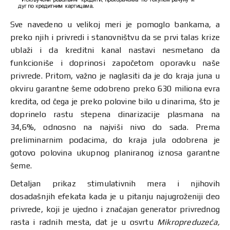
Sve navedeno u velikoj meri je pomoglo bankama, a
preko njih i privredi i stanovništvu da se prvi talas krize
ublaži i da kreditni kanal nastavi nesmetano da
funkcioniše i doprinosi započetom oporavku naše
privrede. Pritom, važno je naglasiti da je do kraja juna u
okviru garantne šeme odobreno preko 630 miliona evra
kredita, od čega je preko polovine bilo u dinarima, što je
doprinelo rastu stepena dinarizacije plasmana na
34,6%, odnosno na najviši nivo do sada. Prema
preliminarnim podacima, do kraja jula odobrena je
gotovo polovina ukupnog planiranog iznosa garantne
šeme.
Detaljan prikaz stimulativnih mera i njihovih
dosadašnjih efekata kada je u pitanju najugroženiji deo
privrede, koji je ujedno i značajan generator privrednog
rasta i radnih mesta, dat je u osvrtu
Mikropreduzeća,