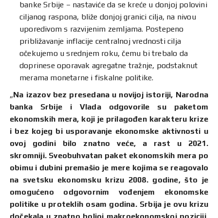
banke Srbije – nastaviće da se kreće u donjoj polovini
ciljanog raspona, bliže donjoj granici cilja, na nivou
uporedivom s razvijenim zemljama. Postepeno
približavanje inflacije centralnoj vrednosti cilja
očekujemo u srednjem roku, čemu bi trebalo da
doprinese oporavak agregatne tražnje, podstaknut
merama monetarne i fiskalne politike.
„
Na izazov bez presedana u novijoj istoriji, Narodna
banka Srbije i Vlada odgovorile su paketom
ekonomskih mera, koji je prilagođen karakteru krize
i bez kojeg bi usporavanje ekonomske aktivnosti u
ovoj godini bilo znatno veće, a rast u 2021.
skromniji. Sveobuhvatan paket ekonomskih mera po
obimu i dubini premašio je mere kojima se reagovalo
na svetsku ekonomsku krizu 2008. godine, što je
omogućeno odgovornim vođenjem ekonomske
politike u proteklih osam godina. Srbija je ovu krizu
dočekala u znatno boljoj makroekonomskoj poziciji,