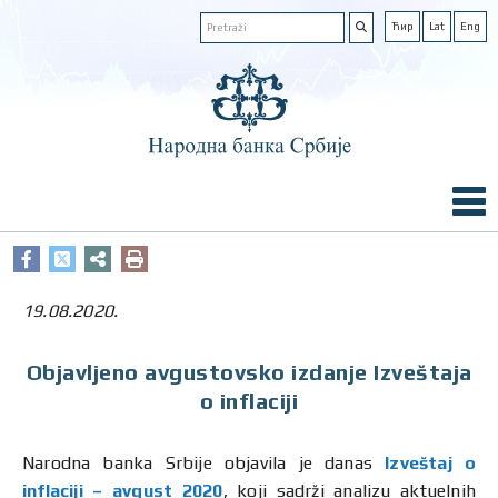
Ћир
Lat
Eng
19.08.2020.
Objavljeno avgustovsko izdanje Izveštaja
o inflaciji
Narodna banka Srbije objavila je danas
Izveštaj o
inflaciji – avgust 2020
, koji sadrži analizu aktuelnih