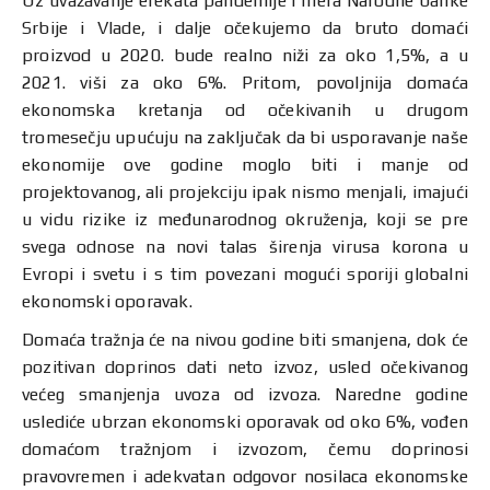
Uz uvažavanje efekata pandemije i mera Narodne banke
Srbije i Vlade, i dalje očekujemo da bruto domaći
proizvod u 2020. bude realno niži za oko 1,5%, a u
2021. viši za oko 6%. Pritom, povoljnija domaća
ekonomska kretanja od očekivanih u drugom
tromesečju upućuju na zaključak da bi usporavanje naše
ekonomije ove godine moglo biti i manje od
projektovanog, ali projekciju ipak nismo menjali, imajući
u vidu rizike iz međunarodnog okruženja, koji se pre
svega odnose na novi talas širenja virusa korona u
Evropi i svetu i s tim povezani mogući sporiji globalni
ekonomski oporavak.
Domaća tražnja će na nivou godine biti smanjena, dok će
pozitivan doprinos dati neto izvoz, usled očekivanog
većeg smanjenja uvoza od izvoza. Naredne godine
uslediće ubrzan ekonomski oporavak od oko 6%, vođen
domaćom tražnjom i izvozom, čemu doprinosi
pravovremen i adekvatan odgovor nosilaca ekonomske