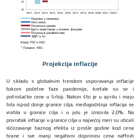
Projekcija inflacije
U skladu s globalnim trendom usporavanja inflacije
tokom početne faze pandemije, kretale su se i
potrošačke cene u Srbiji. Nakon što je u aprilu i maju
bila ispod donje granice cilja, međugodišnja inflacija se
vratila u granice cilja i u julu je iznosila 2,0%. Na
povratak inflacije u granice cilja u najvećoj meri su uticali
iščezavanje baznog efekta iz prošle godine kod cena
hrane i sve manji negativni doprinosi cena naftnih