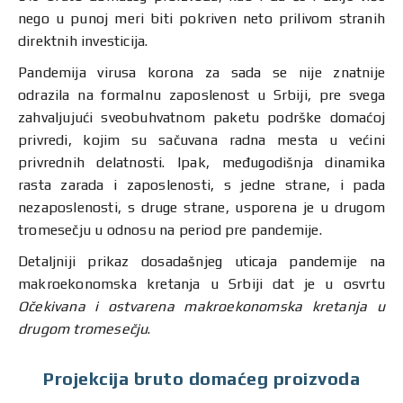
nego u punoj meri biti pokriven neto prilivom stranih
direktnih investicija.
Pandemija virusa korona za sada se nije znatnije
odrazila na formalnu zaposlenost u Srbiji, pre svega
zahvaljujući sveobuhvatnom paketu podrške domaćoj
privredi, kojim su sačuvana radna mesta u većini
privrednih delatnosti. Ipak, međugodišnja dinamika
rasta zarada i zaposlenosti, s jedne strane, i pada
nezaposlenosti, s druge strane, usporena je u drugom
tromesečju u odnosu na period pre pandemije.
Detaljniji prikaz dosadašnjeg uticaja pandemije na
makroekonomska kretanja u Srbiji dat je u osvrtu
Očekivana i ostvarena makroekonomska kretanja u
drugom tromesečju
.
Projekcija bruto domaćeg proizvoda