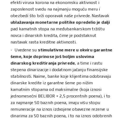
efekti virusa korona na ekonomsku aktivnost i
zaposlenost svedu na najmanju moguću meru i
obezbedi što brži oporavak naše privrede. Nastavak
ublažavanja monetarne politike opredelio je dalji
pad kamatnih stopa na međubankarskom tržištu
novca i dinarskih kredita, čime je podstaknut
nastavak rasta kreditne aktivnosti.
Uvedene su
stimulativne mere u okviru garantne
šeme, koje doprinose još boljim uslovima
dinarskog kreditiranja privrede
, a time i rastu
stepena dinarizacije i dodatnom jačanju finansijske
stabilnosti. Naime, banke koje klijentima odobravaju
dinarske kredite iz garantne šeme po nižim
kamatnim stopama od maksimalne (koja iznosi
jednomesečni BELIBOR + 2,5 procentnih poena), i to
za najmanje 50 baznih poena, imaju višu stopu
remuneracije na iznos izdvojene obavezne rezerve u
dinarima za 50 baznih poena, i to na iznos odobrenih