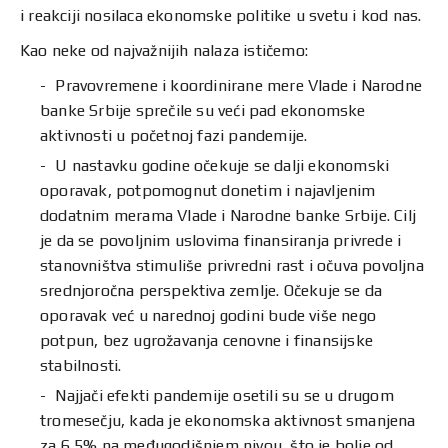
i reakciji nosilaca ekonomske politike u svetu i kod nas.
Kao neke od najvažnijih nalaza ističemo:
Pravovremene i koordinirane mere Vlade i Narodne
banke Srbije sprečile su veći pad ekonomske
aktivnosti u početnoj fazi pandemije.
U nastavku godine očekuje se dalji ekonomski
oporavak, potpomognut donetim i najavljenim
dodatnim merama Vlade i Narodne banke Srbije. Cilj
je da se povoljnim uslovima finansiranja privrede i
stanovništva stimuliše privredni rast i očuva povoljna
srednjoročna perspektiva zemlje. Očekuje se da
oporavak već u narednoj godini bude više nego
potpun, bez ugrožavanja cenovne i finansijske
stabilnosti.
Najjači efekti pandemije osetili su se u drugom
tromesečju, kada je ekonomska aktivnost smanjena
za 6,5% na međugodišnjem nivou, što je bolje od