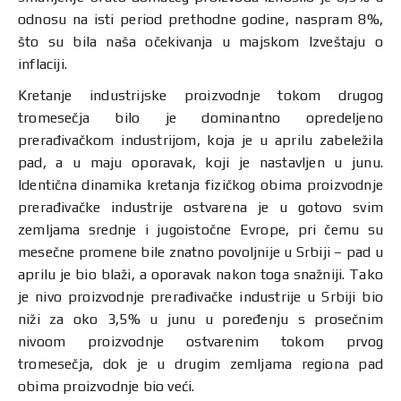
odnosu na isti period prethodne godine, naspram 8%,
što su bila naša očekivanja u majskom Izveštaju o
inflaciji.
Kretanje industrijske proizvodnje tokom drugog
tromesečja bilo je dominantno opredeljeno
prerađivačkom industrijom, koja je u aprilu zabeležila
pad, a u maju oporavak, koji je nastavljen u junu.
Identična dinamika kretanja fizičkog obima proizvodnje
prerađivačke industrije ostvarena je u gotovo svim
zemljama srednje i jugoistočne Evrope, pri čemu su
mesečne promene bile znatno povoljnije u Srbiji – pad u
aprilu je bio blaži, a oporavak nakon toga snažniji. Tako
je nivo proizvodnje prerađivačke industrije u Srbiji bio
niži za oko 3,5% u junu u poređenju s prosečnim
nivoom proizvodnje ostvarenim tokom prvog
tromesečja, dok je u drugim zemljama regiona pad
obima proizvodnje bio veći.