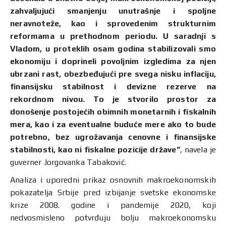
zahvaljujući smanjenju unutrašnje i spoljne
neravnoteže, kao i sprovedenim strukturnim
reformama u prethodnom periodu. U saradnji s
Vladom, u proteklih osam godina stabilizovali smo
ekonomiju i doprineli povoljnim izgledima za njen
ubrzani rast, obezbeđujući pre svega nisku inflaciju,
finansijsku stabilnost i devizne rezerve na
rekordnom nivou. To je stvorilo prostor za
donošenje postojećih obimnih monetarnih i fiskalnih
mera, kao i za eventualne buduće mere ako to bude
potrebno, bez ugrožavanja cenovne i finansijske
stabilnosti, kao ni fiskalne pozicije države”
, navela je
guverner Jorgovanka Tabaković.
Analiza i uporedni prikaz osnovnih makroekonomskih
pokazatelja Srbije pred izbijanje svetske ekonomske
krize 2008. godine i pandemije 2020, koji
nedvosmisleno potvrđuju bolju makroekonomsku