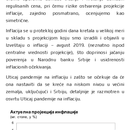
regulisanih cena, pri čemu rizike ostvarenja projekcije
inflacije, zajedno posmatrano, ocenjujemo kao
simetrične.
Inflacija se u protekloj godini dana kretala u velikoj meri
u skladu s projekcijom koju smo izradili i objavili u
Izveštaju o inflaciji – avgust 2019. (neznatno ispod
centralne vrednosti projekcije), što doprinosi jačanju
poverenja u Narodnu banku Srbije i usidrenosti
inflacionih očekivanja.
Uticaj pandemije na inflaciju i zašto se očekuje da će
ona nastaviti da se kreće na niskom nivou u većini
zemalja, uključujući i Srbiju, detaljnije je razmotren u
osvrtu Uticaj pandemije na inflaciju.