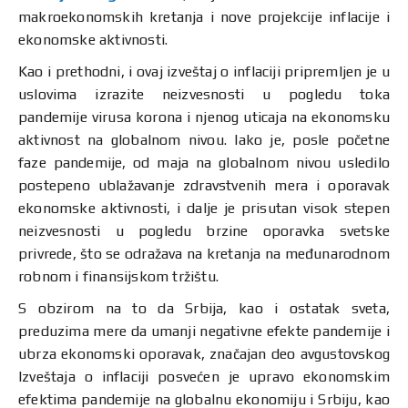
makroekonomskih kretanja i nove projekcije inflacije i
ekonomske aktivnosti.
Kao i prethodni, i ovaj izveštaj o inflaciji pripremljen je u
uslovima izrazite neizvesnosti u pogledu toka
pandemije virusa korona i njenog uticaja na ekonomsku
aktivnost na globalnom nivou. Iako je, posle početne
faze pandemije, od maja na globalnom nivou usledilo
postepeno ublažavanje zdravstvenih mera i oporavak
ekonomske aktivnosti, i dalje je prisutan visok stepen
neizvesnosti u pogledu brzine oporavka svetske
privrede, što se odražava na kretanja na međunarodnom
robnom i finansijskom tržištu.
S obzirom na to da Srbija, kao i ostatak sveta,
preduzima mere da umanji negativne efekte pandemije i
ubrza ekonomski oporavak, značajan deo avgustovskog
Izveštaja o inflaciji posvećen je upravo ekonomskim
efektima pandemije na globalnu ekonomiju i Srbiju, kao