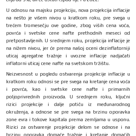
U odnosu na majsku projekciju, nova projekcija inflacije
na nešto je višem nivou u kratkom roku, pre svega u
trećem tromesečju ove godine, zbog viših cena voća,
povrća i svetske cene nafte prethodnih meseci od
pretpostavljenih. U srednjem roku, projekcija inflacije je
na nižem nivou, jer će prema našoj oceni dezinflatorniji
uticaj agregatne tražnje i uvozne inflacije nadjačati
inflatorni uticaj cene nafte na svetskom tržištu.
Neizvesnost u pogledu ostvarenja projekcije inflacije u
kratkom roku odnosi se pre svega na kretanje cena voća
i povrća, kao i svetske cene nafte i primarnih
poljoprivrednih proizvoda. U srednjem roku, ključni
rizici projekcije i dalje potiču iz međunarodnog
okruženja, a odnose se pre svega na brzinu oporavka
zone evra i tokove kapitala prema zemljama u usponu.
Rizici za ostvarenje projekcije delom se odnose i na
brzinu oporavka domaće tražnje i kretanje domaćih