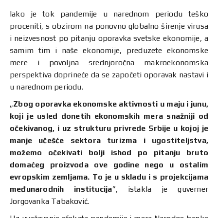
Iako je tok pandemije u narednom periodu teško
proceniti, s obzirom na ponovno globalno širenje virusa
i neizvesnost po pitanju oporavka svetske ekonomije, a
samim tim i naše ekonomije, preduzete ekonomske
mere i povoljna srednjoročna makroekonomska
perspektiva doprineće da se započeti oporavak nastavi i
u narednom periodu.
„
Zbog oporavka ekonomske aktivnosti u maju i junu,
koji je usled donetih ekonomskih mera snažniji od
očekivanog, i uz strukturu privrede Srbije u kojoj je
manje učešće sektora turizma i ugostiteljstva,
možemo očekivati bolji ishod po pitanju bruto
domaćeg proizvoda ove godine nego u ostalim
evropskim zemljama. To je u skladu i s projekcijama
međunarodnih institucija
”, istakla je guverner
Jorgovanka Tabaković.