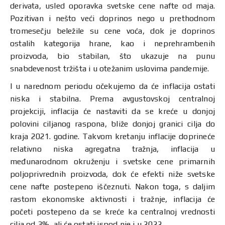
derivata, usled oporavka svetske cene nafte od maja.
Pozitivan i nešto veći doprinos nego u prethodnom
tromesečju beležile su cene voća, dok je doprinos
ostalih kategorija hrane, kao i neprehrambenih
proizvoda, bio stabilan, što ukazuje na punu
snabdevenost tržišta i u otežanim uslovima pandemije.
I u narednom periodu očekujemo da će inflacija ostati
niska i stabilna. Prema avgustovskoj centralnoj
projekciji, inflacija će nastaviti da se kreće u donjoj
polovini ciljanog raspona, bliže donjoj granici cilja do
kraja 2021. godine. Takvom kretanju inflacije doprineće
relativno niska agregatna tražnja, inflacija u
međunarodnom okruženju i svetske cene primarnih
poljoprivrednih proizvoda, dok će efekti niže svetske
cene nafte postepeno iščeznuti. Nakon toga, s daljim
rastom ekonomske aktivnosti i tražnje, inflacija će
početi postepeno da se kreće ka centralnoj vrednosti
cilja od 3%, ali će ostati ispod nje i u 2022.