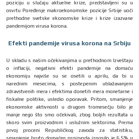
poziciju u slučaju aktuelne krize, predstavljeni su u
osvrtu Poređenje makroekonomske pozicije Srbije uoči
prethodne svetske ekonomske krize i krize izazvane
pandemijom virusa korona.
Efekti pandemije virusa korona na Srbiju
U skladu s našim očekivanjima u prethodnom Izveštaju
o inflaciji, negativni efekti pandemije na domaću
ekonomiju najviše su se osetili u aprilu, da bi u
narednim mesecima, s postepenim ublažavanjem
zdravstvenih mera i efektima donetih mera monetarne i
fiskalne politike, usledio oporavak. Pritom, smanjenje
ekonomske aktivnosti u drugom tromesečju bilo je
manje nego što smo očekivali, zbog boljih rezultata u
skoro svim proizvodnim i uslužnim sektorima. Prema
prvoj proceni Republičkog zavoda za statistiku,
smanjenje bruto domaćeg proizvoda iznosilo je 6,5% u