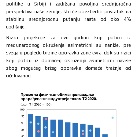
politike u Srbiji i zadržana povoljna srednjoročna
perspektiva naše zemlje, što će obezbediti povratak na
stabilnu srednjoročnu putanju rasta od oko 4%
godišnje.
Rizici projekcije za ovu godinu koji potiču iz
međunarodnog okruženja asimetrični su naniže, pre
svega u pogledu brzine oporavka zone evra, dok su rizici
koji potiču iz domaćeg okruženja asimetrični naviše
zbog mogućeg bržeg oporavka domaće tražnje od
očekivanog.