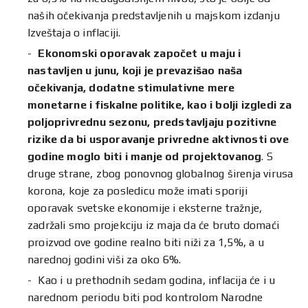
naših očekivanja predstavljenih u majskom izdanju
Izveštaja o inflaciji.
Ekonomski oporavak započet u maju i
nastavljen u junu, koji je prevazišao naša
očekivanja, dodatne stimulativne mere
monetarne i fiskalne politike, kao i bolji izgledi za
poljoprivrednu sezonu, predstavljaju pozitivne
rizike da bi usporavanje privredne aktivnosti ove
godine moglo biti i manje od projektovanog
. S
druge strane, zbog ponovnog globalnog širenja virusa
korona, koje za posledicu može imati sporiji
oporavak svetske ekonomije i eksterne tražnje,
zadržali smo projekciju iz maja da će bruto domaći
proizvod ove godine realno biti niži za 1,5%, a u
narednoj godini viši za oko 6%.
Kao i u prethodnih sedam godina, inflacija će i u
narednom periodu biti pod kontrolom Narodne