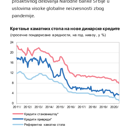
proaktivnog delovanja Narodne banke Srbije u
uslovima visoke globalne neizvesnosti zbog
pandemije.