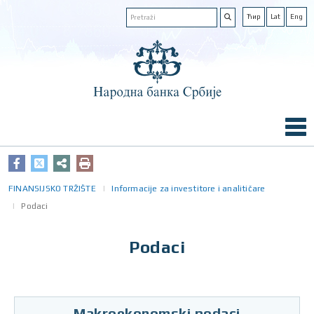
Ћир
Lat
Eng
FINANSIJSKO TRŽIŠTE
Informacije za investitore i analitičare
Podaci
Podaci
Makroekonomski podaci