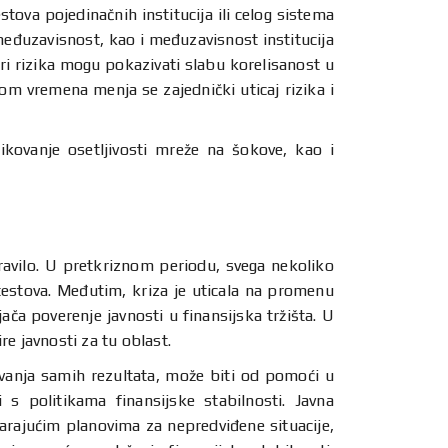
estova pojedinačnih institucija ili celog sistema
 međuzavisnost, kao i međuzavisnost institucija
i rizika mogu pokazivati slabu korelisanost u
 vremena menja se zajednički uticaj rizika i
ikovanje osetljivosti mreže na šokove, kao i
pravilo. U pretkriznom periodu, svega nekoliko
s-testova. Međutim, kriza je uticala na promenu
ača poverenje javnosti u finansijska tržišta. U
ire javnosti za tu oblast.
jivanja samih rezultata, može biti od pomoći u
i s politikama finansijske stabilnosti. Javna
varajućim planovima za nepredviđene situacije,