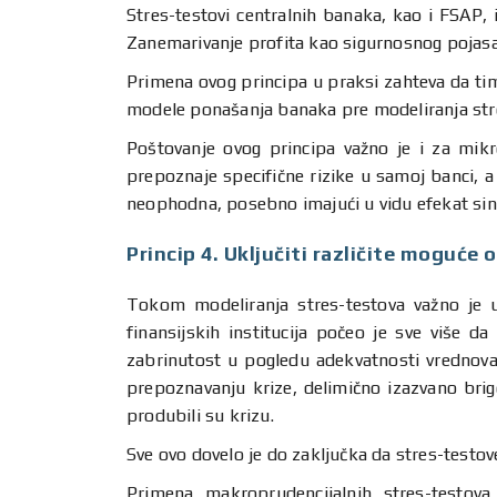
Stres-testovi centralnih banaka, kao i FSAP, i
Zanemarivanje profita kao sigurnosnog pojasa
Primena ovog principa u praksi zahteva da tim 
modele ponašanja banaka pre modeliranja stres-t
Poštovanje ovog principa važno je i za mikr
prepoznaje specifične rizike u samoj banci, 
neophodna, posebno imajući u vidu efekat siner
Princip 4. Uključiti različite moguće 
Tokom modeliranja stres-testova važno je uze
finansijskih institucija počeo je sve više 
zabrinutost u pogledu adekvatnosti vrednovan
prepoznavanju krize, delimično izazvano brig
produbili su krizu.
Sve ovo dovelo je do zaključka da stres-testo
Primena makroprudencijalnih stres-testova