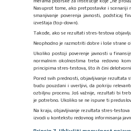
merama podrške za institucije koje „ne prola
Nasuprot tome, ako pretpostavke i scenariji n
smanjivanje poverenja javnosti, podsticaj fi
izveštaja (top-down).
Takođe, ako se rezultati stres-testova objavlj
Neophodno je razmotriti dobre i loše strane ob
Ukoliko postoji poverenje javnosti u finansi
normalnim okolnostima treba redovno komun
principima stres-testova, što ih čini delotvo
Pored svih prednosti, objavljivanje rezultata s
budu pouzdani i uverljivi, da pokriju relevant
ozbiljnu procenu. Još važnije, rezultati bi t
je potrebno. Ukoliko se ne ispune ti preduslovi,
Na kraju, objavljivanje rezultata stres-testova
izvodi u kontekstu redovnog informisanja javno
Princip 7. Uključiti mogućnost pojave