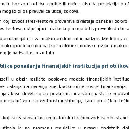
maju horizont od dve godine ili duže, tako da projekcija profi
 mogao bi da preuveliča uticaj šokova.
koji izvodi stres-testove proverava izveštaje banaka i dobro r
estova, uključujući i rizike koji mogu biti „preveliki da bi se 
oprudencijalni i za makroprudencijalni nadzor. Međutim, čin
a makroprudencijalni nadzor makroekonomske rizike i makrofi
gije na kvalitet rezultata.
oblike ponašanja finansijskih institucija pri obliko
ti u obzir različite poslovne modele finansijskih institucij
da se oslanja na neosigurane kratkoročne izvore finansiranja
ja aktive doveli su do povlačenja investitora, što je nepovol
om isključivo o solventnosti institucija, kao i političkim te
ve koji su zasnovani na regulatornim i računovodstvenim stan
 uticala je na promenu regulative u pravcu dodatnih dokap