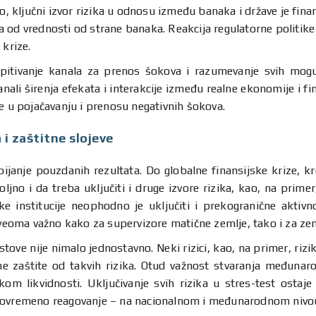
o, ključni izvor rizika u odnosu između banaka i države je fin
a od vrednosti od strane banaka. Reakcija regulatorne politike 
 krize.
spitivanje kanala za prenos šokova i razumevanje svih mogući
anali širenja efekata i interakcije između realne ekonomije i f
e u pojačavanju i prenosu negativnih šokova.
a i zaštitne slojeve
ijanje pouzdanih rezultata. Do globalne finansijske krize, kredi
ljno i da treba uključiti i druge izvore rizika, kao, na primer,
ke institucije neophodno je uključiti i prekogranične aktivno
e veoma važno kako za supervizore matične zemlje, tako i za ze
stove nije nimalo jednostavno. Neki rizici, kao, na primer, rizik
zaštite od takvih rizika. Otud važnost stvaranja međunarodn
m likvidnosti. Uključivanje svih rizika u stres-test ostaje
avovremeno reagovanje – na nacionalnom i međunarodnom nivo