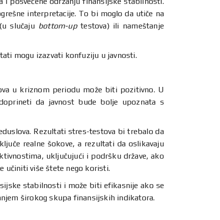
i posvećene održanju finansijske stabilnosti.
grešne interpretacije. To bi moglo da utiče na
 (u slučaju
bottom-up
testova) ili nameštanje
tati mogu izazvati konfuziju u javnosti.
tova u kriznom periodu može biti pozitivno. U
doprineti da javnost bude bolje upoznata s
reduslova. Rezultati stres-testova bi trebalo da
ključe realne šokove, a rezultati da oslikavaju
ktivnostima, uključujući i podršku države, ako
 učiniti više štete nego koristi.
sijske stabilnosti i može biti efikasnije ako se
anjem širokog skupa finansijskih indikatora.