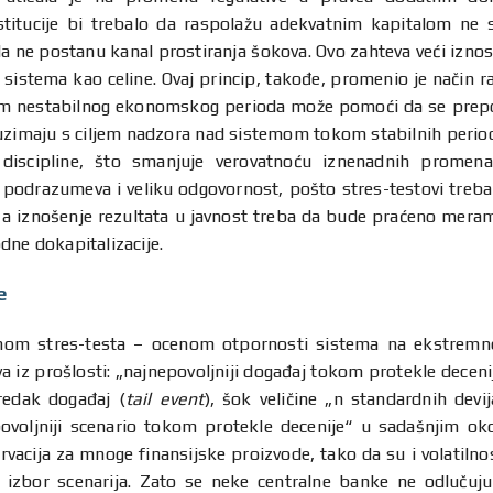
nstitucije bi trebalo da raspolažu adekvatnim kapitalom n
da ne postanu kanal prostiranja šokova. Ovo zahteva veći izno
stema kao celine. Ovaj princip, takođe, promenio je način raz
okom nestabilnog ekonomskog perioda može pomoći da se prepo
uzimaju s ciljem nadzora nad sistemom tokom stabilnih perioda
e discipline, što smanjuje verovatnoću iznenadnih prome
ija podrazumeva i veliku odgovornost, pošto stres-testovi tr
, a iznošenje rezultata u javnost treba da bude praćeno merama
dne dokapitalizacije.
e
om stres-testa – ocenom otpornosti sistema na ekstremne,
a iz prošlosti: „najnepovoljniji događaj tokom protekle dece
edak događaj (
tail event
), šok veličine „n standardnih dev
ovoljniji scenario tokom protekle decenije“ u sadašnjim oko
vacija za mnoge finansijske proizvode, tako da su i volatilno
ući izbor scenarija. Zato se neke centralne banke ne odluču