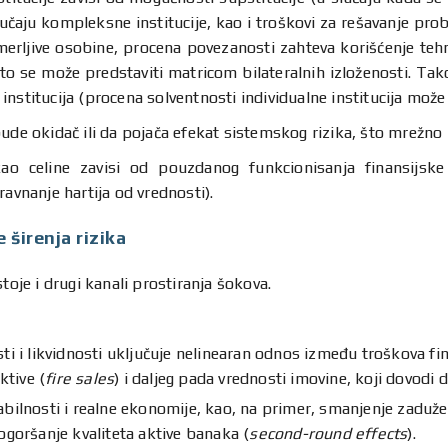
 slučaju kompleksne institucije, kao i troškovi za rešavanje p
 merljive osobine, procena povezanosti zahteva korišćenje teh
što se može predstaviti matricom bilateralnih izloženosti. Tak
nstitucija (procena solventnosti individualne institucija može 
bude okidač ili da pojača efekat sistemskog rizika, što mrežn
ao celine zavisi od pouzdanog funkcionisanja finansijske 
ravnanje hartija od vrednosti).
 širenja rizika
toje i drugi kanali prostiranja šokova.
i i likvidnosti uključuje nelinearan odnos između troškova fina
ktive (
fire sales
) i daljeg pada vrednosti imovine, koji dovodi
bilnosti i realne ekonomije, kao, na primer, smanjenje zaduž
ogoršanje kvaliteta aktive banaka (
second-round effects
).