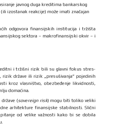
ansiranje javnog duga kreditima bankarskog
(ili izostanak reakcije) može imati značajan
h odgovora finansijskih institucija i tržišta
inansijskog sektora – makrofinansijski okvir – i
tni i tržišni rizik bili su glavni fokus stres-
 rizik države ili rizik „presušivanja“ pojedinih
sti kroz vlasništvo, obezbeđenje likvidnosti,
mlju domaćina.
 države (
sovereign risk
) mogu biti toliko veliki
e arhitekture finansijske stabilnosti. Slični
 pitanje od velike važnosti kako bi se dobila
u.