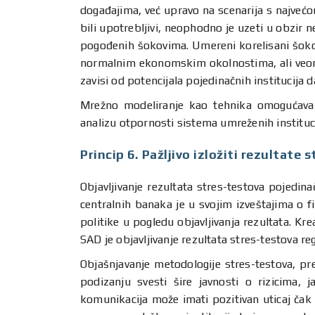
događajima, već upravo na scenarija s najve
bili upotrebljivi, neophodno je uzeti u obzir 
pogođenih šokovima. Umereni korelisani šokov
normalnim ekonomskim okolnostima, ali veoma
zavisi od potencijala pojedinačnih institucija 
Mrežno modeliranje kao tehnika omogućava pr
analizu otpornosti sistema umreženih instituci
Princip 6. Pažljivo izložiti rezultate 
Objavljivanje rezultata stres-testova pojedin
centralnih banaka je u svojim izveštajima o fi
politike u pogledu objavljivanja rezultata. Kr
SAD je objavljivanje rezultata stres-testova 
Objašnjavanje metodologije stres-testova, pre
podizanju svesti šire javnosti o rizicima, j
komunikacija može imati pozitivan uticaj čak 