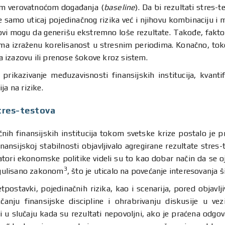
ćom verovatnoćom događanja (
baseline
). Da bi rezultati stres-t
ne samo uticaj pojedinačnog rizika već i njihovu kombinaciju i
i mogu da generišu ekstremno loše rezultate. Takođe, faktor
 izraženu korelisanost u stresnim periodima. Konačno, tokom
da izazovu ili prenose šokove kroz sistem.
ikazivanje međuzavisnosti finansijskih institucija, kvantif
ja na rizike.
stres-testova
ačnih finansijskih institucija tokom svetske krize postalo je 
nansijskoj stabilnosti objavljivalo agregirane rezultate stre
eatori ekonomske politike videli su to kao dobar način da se oj
3
regulisano zakonom
, što je uticalo na povećanje interesovanja š
tpostavki, pojedinačnih rizika, kao i scenarija, pored objavl
ačanju finansijske discipline i ohrabrivanju diskusije u vez
i u slučaju kada su rezultati nepovoljni, ako je praćena odgo