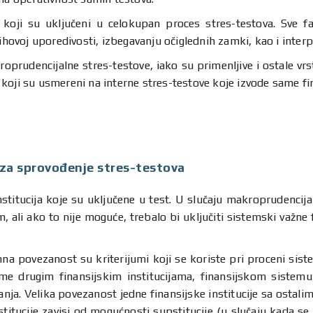
 koji su uključeni u celokupan proces stres-testova. Sve faz
ihovoj uporedivosti, izbegavanju očiglednih zamki, kao i interpr
kroprudencijalne stres-testove, iako su primenljive i ostale vr
koji su usmereni na interne stres-testove koje izvode same fina
je za sprovođenje stres-testova
nstitucija koje su uključene u test. U slučaju makroprudencijal
ali ako to nije moguće, trebalo bi uključiti sistemski važne f
na povezanost su kriterijumi koji se koriste pri proceni siste
eme drugim finansijskim institucijama, finansijskom sistemu 
anja. Velika povezanost jedne finansijske institucije sa osta
stitucije zavisi od mogućnosti supstitucije (u slučaju kada s