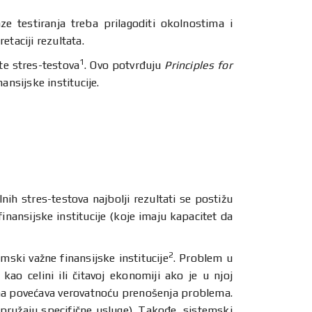
e testiranja treba prilagoditi okolnostima i
etaciji rezultata.
1
ste stres-testova
. Ovo potvrđuju
Principles for
nsijske institucije.
nih stres-testova najbolji rezultati se postižu
inansijske institucije (koje imaju kapacitet da
2
mski važne finansijske institucije
. Problem u
kao celini ili čitavoj ekonomiji ako je u njoj
lima povećava verovatnoću prenošenja problema.
e pružaju specifične usluge). Takođe, sistemski