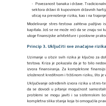
Povezanost banaka i države. Tradicionaln
sektora državi ili kupovinom državnih hartij
uticaj na prenošenje rizika, kao i na trajanje
Modeliranje stres-testova zahteva pažljivo i
kapitala. Još se ne može reći da se znaju svi k
uloge finansijske arhitekture i poslovne praks
Princip 3. Uključiti sve značajne rizik
Uzimanje u obzir svih rizika je ključno za dob
testova. Kriza je pokazala da je to bilo nedovo
izvora finansiranja. Za kompleksne finansijs
izloženost kreditnom i tržišnom riziku, što j
Uključivanje određenih izvora rizika u stres-te
da se dovodi u pitanje mogućnost samostalne 
problemi se mogu javiti i sa sistemskim šoko
kompletna slika stanja koja bi omogućila pr