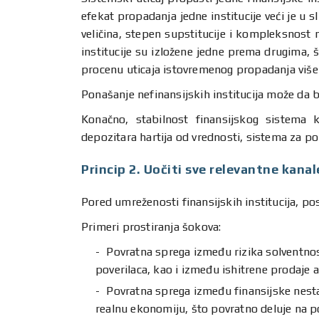
efekat propadanja jedne institucije veći je u
veličina, stepen supstitucije i kompleksnost
institucije su izložene jedne prema drugima, 
procenu uticaja istovremenog propadanja više i
Ponašanje nefinansijskih institucija može da 
Konačno, stabilnost finansijskog sistema k
depozitara hartija od vrednosti, sistema za po
Princip 2. Uočiti sve relevantne kanale
Pored umreženosti finansijskih institucija, pos
Primeri prostiranja šokova:
Povratna sprega između rizika solventnost
poverilaca, kao i između ishitrene prodaje a
Povratna sprega između finansijske nesta
realnu ekonomiju, što povratno deluje na p