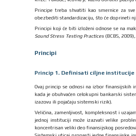
Principe treba shvatiti kao smernice za sve
obezbediti standardizaciju, što će doprineti nj
Principi koji će biti izloženi odnose se na ma
Sound Stress Testing Practices
(BCBS, 2009), 
Principi
Princip 1. Definisati ciljne instituci
Ovaj princip se odnosi na izbor finansijskih i
kada je obuhvaćen celokupni bankarski sistem, 
izazovu ili pojačaju sistemski rizik).
Veličina, zamenljivost, kompleksnost i uzajam
jednoj instituciji može izazvati velike probl
koncentrisan veliki deo finansijskog posredov
Sistemski uticaj propasti jedne finansijske in