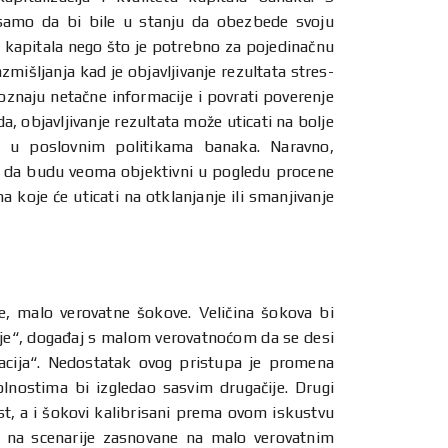
e samo da bi bile u stanju da obezbede svoju
s kapitala nego što je potrebno za pojedinačnu
mišljanja kad je objavljivanje rezultata stres-
znaju netačne informacije i povrati poverenje
, objavljivanje rezultata može uticati na bolje
na u poslovnim politikama banaka. Naravno,
eba da budu veoma objektivni u pogledu procene
 koje će uticati na otklanjanje ili smanjivanje
 malo verovatne šokove. Veličina šokova bi
nije“, događaj s malom verovatnoćom da se desi
ijacija“. Nedostatak ovog pristupa je promena
lnostima bi izgledao sasvim drugačije. Drugi
st, a i šokovi kalibrisani prema ovom iskustvu
ju na scenarije zasnovane na malo verovatnim