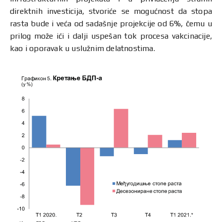
direktnih investicija, stvoriće se mogućnost da stopa
rasta bude i veća od sadašnje projekcije od 6%, čemu u
prilog može ići i dalji uspešan tok procesa vakcinacije,
kao i oporavak u uslužnim delatnostima.