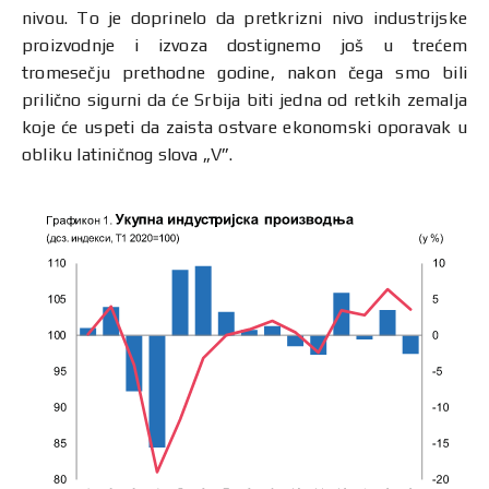
nivou. To je doprinelo da pretkrizni nivo industrijske
proizvodnje i izvoza dostignemo još u trećem
tromesečju prethodne godine, nakon čega smo bili
prilično sigurni da će Srbija biti jedna od retkih zemalja
koje će uspeti da zaista ostvare ekonomski oporavak u
obliku latiničnog slova „V”.