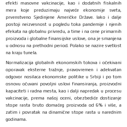
efekti masovne vakcinacije, kao i dodatnih fiskalnih
mera koje preduzimaju najveće ekonomije sveta,
prvenstveno Sjedinjene Američke Države. Iako i dalje
postoji neizvesnost u pogledu toka pandemije i njenih
efekata na globalnu privredu, a time i na cene primarnih
proizvoda i globalne finansijske uslove, ona je smanjena
u odnosu na prethodni period. Polako se nazire svetlost
na kraju tunela.
Normalizacija globalnih ekonomskih tokova i očekivani
oporavak eksterne tražnje, pravovremen i adekvatan
odgovor nosilaca ekonomske politike u Srbiji i po tom
osnovu očuvani povoljni uslovi finansiranja, proizvodni
kapaciteti i radna mesta, kao i dalji napredak u procesu
vakcinacije, prema našoj oceni, obezbediće dostizanje
stope rasta bruto domaćeg proizvoda od 6% i više, a
zatim i povratak na dinamične stope rasta u narednim
godinama.