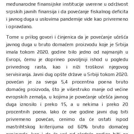
međunarodne finansijske institucije uverene u održivost
srpskih javnih finansija i da povećanje fiskalnog deficita
i javnog duga u uslovima pandemije vide kao privremeno
i opravdano.
Tome u prilog govori i činjenica da je povećanje učešća
javnog duga u bruto domaćem proizvodu koje je Srbija
imala tokom 2020. godine bilo jedno od najmanjih u
Evropi, čemu je doprineo povoljniji ishod u pogledu
privrednog rasta, kao i niži troškovi njegovog
servisiranja. Javni dug opšte države u Srbiji tokom 2020.
povećan je za svega 5,4 procentna poena bruto
domaćeg proizvoda, što je višestruko manje od većine
evropskih zemalja, u kojima je povećanje učešća javnog
duga iznosilo i preko 15, a u nekima i preko 20
procentnih poena. Iako će ove godine javni dug biti
privremeno povećan, cenimo da će ostati ispod
mastrihtskog kriterijuma od 60% bruto domaćeg