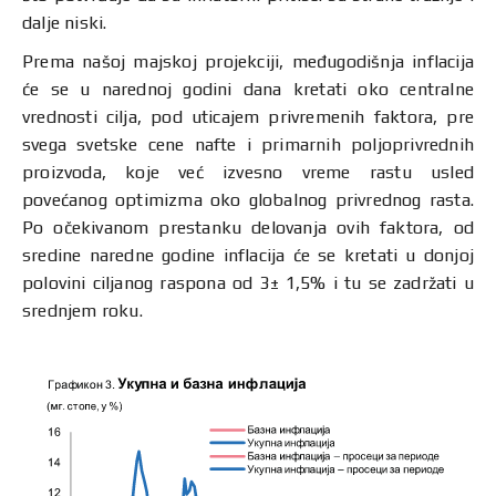
dalje niski.
Prema našoj majskoj projekciji, međugodišnja inflacija
će se u narednoj godini dana kretati oko centralne
vrednosti cilja, pod uticajem privremenih faktora, pre
svega svetske cene nafte i primarnih poljoprivrednih
proizvoda, koje već izvesno vreme rastu usled
povećanog optimizma oko globalnog privrednog rasta.
Po očekivanom prestanku delovanja ovih faktora, od
sredine naredne godine inflacija će se kretati u donjoj
polovini ciljanog raspona od 3± 1,5% i tu se zadržati u
srednjem roku.