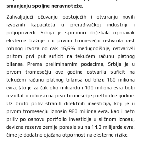
smanjenju spoljne neravnoteže.
Zahvaljujući očuvanju postojećih i otvaranju novih
izvoznih kapaciteta u prerađivačkoj industriji i
poljoprivredi, Srbija je spremno dočekala oporavak
eksterne tražnje i u prvom tromesečju ostvarila rast
robnog izvoza od čak 16,6% međugodišnje, ostvarivši
pritom prvi put suficit na tekućem računu platnog
bilansa. Prema preliminarnim podacima, Srbija je u
prvom tromesečju ove godine ostvarila suficit na
tekućem računu platnog bilansa od blizu 160 miliona
evra, što je za čak oko milijardu i 100 miliona evra bolji
rezultat u odnosu na prvo tromesečje prethodne godine.
Uz bruto priliv stranih direktnih investicija, koji je u
prvom tromesečju iznosio 960 miliona evra, kao i neto
priliv po osnovu portfolio investicija u sličnom iznosu,
devizne rezerve zemlje porasle su na 14,3 milijarde evra,
čime je dodatno ojačana otpornost na eksterne rizike.