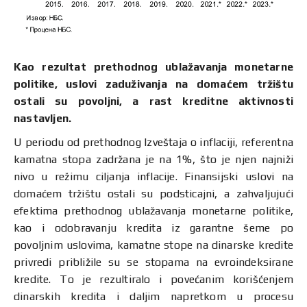
Kao rezultat prethodnog ublažavanja monetarne
politike, uslovi zaduživanja na domaćem tržištu
ostali su povoljni, a rast kreditne aktivnosti
nastavljen.
U periodu od prethodnog Izveštaja o inflaciji, referentna
kamatna stopa zadržana je na 1%, što je njen najniži
nivo u režimu ciljanja inflacije. Finansijski uslovi na
domaćem tržištu ostali su podsticajni, a zahvaljujući
efektima prethodnog ublažavanja monetarne politike,
kao i odobravanju kredita iz garantne šeme po
povoljnim uslovima, kamatne stope na dinarske kredite
privredi približile su se stopama na evroindeksirane
kredite. To je rezultiralo i povećanim korišćenjem
dinarskih kredita i daljim napretkom u procesu