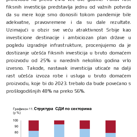
fiksnih investicija predstavlja jednu od važnih potvrda
da su mere koje smo donosili tokom pandemije bile
adekvatne, pravovremene i da su dale rezultate.
Uzimajući u obzir sve veću atraktivnost Srbije kao
investicione destinacije i ambiciozan plan države u
pogledu izgradnje infrastrukture, procenjujemo da je
dostizanje učešća fiksnih investicija u bruto domaćem
proizvodu od 25% u narednih nekoliko godina vrlo
izvesno. Takođe, nastavak investicija uticaće na dalji
rast učešća izvoza robe i usluga u bruto domaćem
proizvodu, koje bi do 2023. trebalo da bude povećano s
prošlogodišnjih 48% na preko 56%.