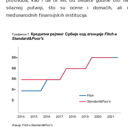
proizvoda, kao i da će već od sledeće godine biti na
silaznoj putanji, što su ocene i domaćih, ali i
međunarodnih finansijskih institucija.