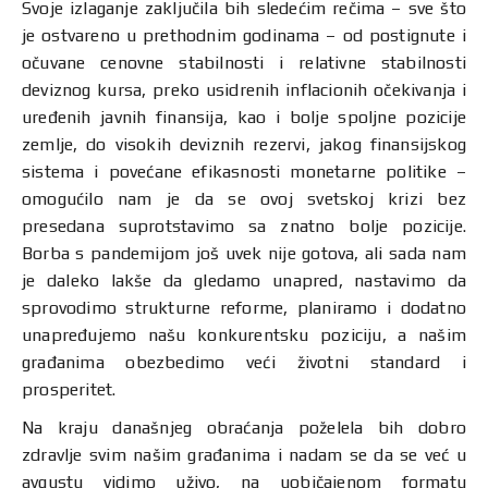
Svoje izlaganje zaključila bih sledećim rečima – sve što
je ostvareno u prethodnim godinama – od postignute i
očuvane cenovne stabilnosti i relativne stabilnosti
deviznog kursa, preko usidrenih inflacionih očekivanja i
uređenih javnih finansija, kao i bolje spoljne pozicije
zemlje, do visokih deviznih rezervi, jakog finansijskog
sistema i povećane efikasnosti monetarne politike –
omogućilo nam je da se ovoj svetskoj krizi bez
presedana suprotstavimo sa znatno bolje pozicije.
Borba s pandemijom još uvek nije gotova, ali sada nam
je daleko lakše da gledamo unapred, nastavimo da
sprovodimo strukturne reforme, planiramo i dodatno
unapređujemo našu konkurentsku poziciju, a našim
građanima obezbedimo veći životni standard i
prosperitet.
Na kraju današnjeg obraćanja poželela bih dobro
zdravlje svim našim građanima i nadam se da se već u
avgustu vidimo uživo, na uobičajenom formatu