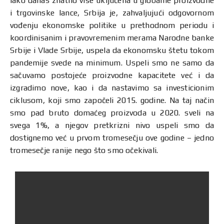
Iako danas znatno više uključena u globalne proizvodne
i trgovinske lance, Srbija je, zahvaljujući odgovornom
vođenju ekonomske politike u prethodnom periodu i
koordinisanim i pravovremenim merama Narodne banke
Srbije i Vlade Srbije, uspela da ekonomsku štetu tokom
pandemije svede na minimum. Uspeli smo ne samo da
sačuvamo postojeće proizvodne kapacitete već i da
izgradimo nove, kao i da nastavimo sa investicionim
ciklusom, koji smo započeli 2015. godine. Na taj način
smo pad bruto domaćeg proizvoda u 2020. sveli na
svega 1%, a njegov pretkrizni nivo uspeli smo da
dostignemo već u prvom tromesečju ove godine – jedno
tromesečje ranije nego što smo očekivali.