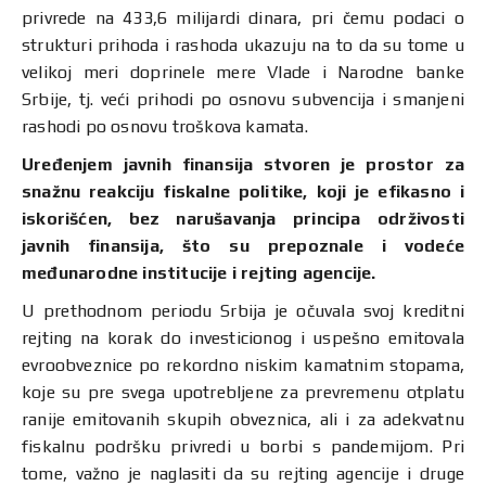
privrede na 433,6 milijardi dinara, pri čemu podaci o
strukturi prihoda i rashoda ukazuju na to da su tome u
velikoj meri doprinele mere Vlade i Narodne banke
Srbije, tj. veći prihodi po osnovu subvencija i smanjeni
rashodi po osnovu troškova kamata.
Uređenjem javnih finansija stvoren je prostor za
snažnu reakciju fiskalne politike, koji je efikasno i
iskorišćen, bez narušavanja principa održivosti
javnih finansija, što su prepoznale i vodeće
međunarodne institucije i rejting agencije.
U prethodnom periodu Srbija je očuvala svoj kreditni
rejting na korak do investicionog i uspešno emitovala
evroobveznice po rekordno niskim kamatnim stopama,
koje su pre svega upotrebljene za prevremenu otplatu
ranije emitovanih skupih obveznica, ali i za adekvatnu
fiskalnu podršku privredi u borbi s pandemijom. Pri
tome, važno je naglasiti da su rejting agencije i druge