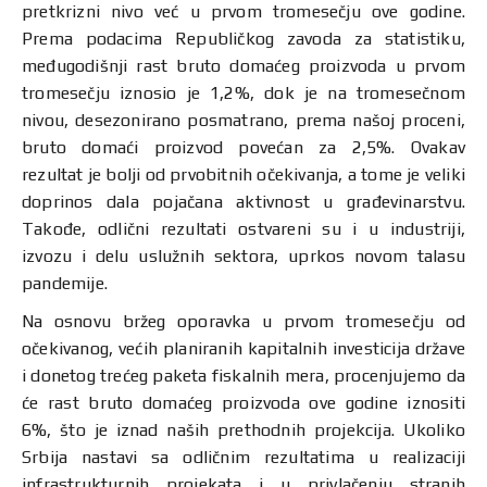
pretkrizni nivo već u prvom tromesečju ove godine.
Prema podacima Republičkog zavoda za statistiku,
međugodišnji rast bruto domaćeg proizvoda u prvom
tromesečju iznosio je 1,2%, dok je na tromesečnom
nivou, desezonirano posmatrano, prema našoj proceni,
bruto domaći proizvod povećan za 2,5%. Ovakav
rezultat je bolji od prvobitnih očekivanja, a tome je veliki
doprinos dala pojačana aktivnost u građevinarstvu.
Takođe, odlični rezultati ostvareni su i u industriji,
izvozu i delu uslužnih sektora, uprkos novom talasu
pandemije.
Na osnovu bržeg oporavka u prvom tromesečju od
očekivanog, većih planiranih kapitalnih investicija države
i donetog trećeg paketa fiskalnih mera, procenjujemo da
će rast bruto domaćeg proizvoda ove godine iznositi
6%, što je iznad naših prethodnih projekcija. Ukoliko
Srbija nastavi sa odličnim rezultatima u realizaciji
infrastrukturnih projekata i u privlačenju stranih