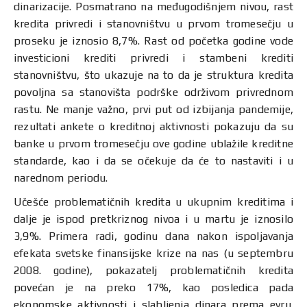
dinarizacije. Posmatrano na međugodišnjem nivou, rast
kredita privredi i stanovništvu u prvom tromesečju u
proseku je iznosio 8,7%. Rast od početka godine vode
investicioni krediti privredi i stambeni krediti
stanovništvu, što ukazuje na to da je struktura kredita
povoljna sa stanovišta podrške održivom privrednom
rastu. Ne manje važno, prvi put od izbijanja pandemije,
rezultati ankete o kreditnoj aktivnosti pokazuju da su
banke u prvom tromesečju ove godine ublažile kreditne
standarde, kao i da se očekuje da će to nastaviti i u
narednom periodu.
Učešće problematičnih kredita u ukupnim kreditima i
dalje je ispod pretkriznog nivoa i u martu je iznosilo
3,9%. Primera radi, godinu dana nakon ispoljavanja
efekata svetske finansijske krize na nas (u septembru
2008. godine), pokazatelj problematičnih kredita
povećan je na preko 17%, kao posledica pada
ekonomske aktivnosti i slabljenja dinara prema evru.