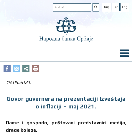
Ћир
Lat
Eng
19.05.2021.
Govor guvernera na prezentaciji Izveštaja
o inflaciji – maj 2021.
Dame i gospodo, poštovani predstavnici medija,
drage kolege,