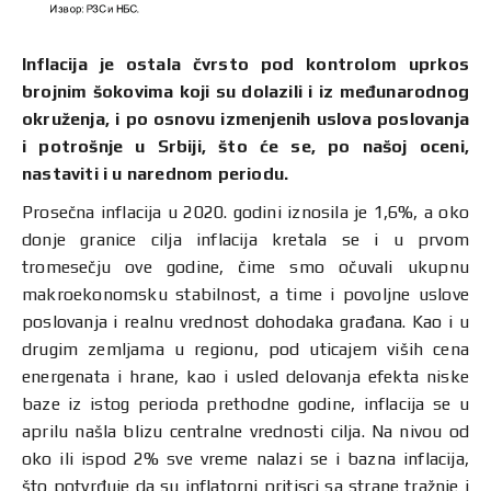
Inflacija je ostala čvrsto pod kontrolom uprkos
brojnim šokovima koji su dolazili i iz međunarodnog
okruženja, i po osnovu izmenjenih uslova poslovanja
i potrošnje u Srbiji, što će se, po našoj oceni,
nastaviti i u narednom periodu.
Prosečna inflacija u 2020. godini iznosila je 1,6%, a oko
donje granice cilja inflacija kretala se i u prvom
tromesečju ove godine, čime smo očuvali ukupnu
makroekonomsku stabilnost, a time i povoljne uslove
poslovanja i realnu vrednost dohodaka građana. Kao i u
drugim zemljama u regionu, pod uticajem viših cena
energenata i hrane, kao i usled delovanja efekta niske
baze iz istog perioda prethodne godine, inflacija se u
aprilu našla blizu centralne vrednosti cilja. Na nivou od
oko ili ispod 2% sve vreme nalazi se i bazna inflacija,
što potvrđuje da su inflatorni pritisci sa strane tražnje i