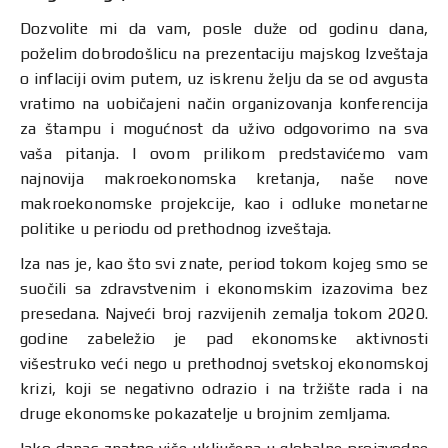
Dozvolite mi da vam, posle duže od godinu dana,
poželim dobrodošlicu na prezentaciju majskog Izveštaja
o inflaciji ovim putem, uz iskrenu želju da se od avgusta
vratimo na uobičajeni način organizovanja konferencija
za štampu i mogućnost da uživo odgovorimo na sva
vaša pitanja. I ovom prilikom predstavićemo vam
najnovija makroekonomska kretanja, naše nove
makroekonomske projekcije, kao i odluke monetarne
politike u periodu od prethodnog izveštaja.
Iza nas je, kao što svi znate, period tokom kojeg smo se
suočili sa zdravstvenim i ekonomskim izazovima bez
presedana. Najveći broj razvijenih zemalja tokom 2020.
godine zabeležio je pad ekonomske aktivnosti
višestruko veći nego u prethodnoj svetskoj ekonomskoj
krizi, koji se negativno odrazio i na tržište rada i na
druge ekonomske pokazatelje u brojnim zemljama.