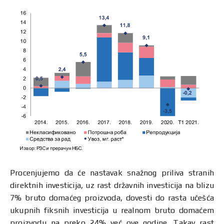
Procenjujemo da će nastavak snažnog priliva stranih
direktnih investicija, uz rast državnih investicija na blizu
7% bruto domaćeg proizvoda, dovesti do rasta učešća
ukupnih fiksnih investicija u realnom bruto domaćem
proizvodu na preko 24% već ove godine. Takav rast