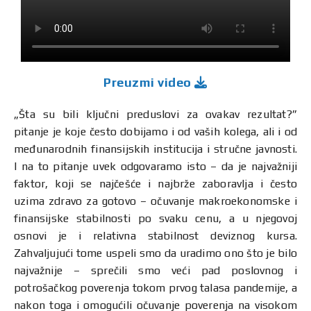
Preuzmi video
„Šta su bili ključni preduslovi za ovakav rezultat?”
pitanje je koje često dobijamo i od vaših kolega, ali i od
međunarodnih finansijskih institucija i stručne javnosti.
I na to pitanje uvek odgovaramo isto – da je najvažniji
faktor, koji se najčešće i najbrže zaboravlja i često
uzima zdravo za gotovo – očuvanje makroekonomske i
finansijske stabilnosti po svaku cenu, a u njegovoj
osnovi je i relativna stabilnost deviznog kursa.
Zahvaljujući tome uspeli smo da uradimo ono što je bilo
najvažnije – sprečili smo veći pad poslovnog i
potrošačkog poverenja tokom prvog talasa pandemije, a
nakon toga i omogućili očuvanje poverenja na visokom