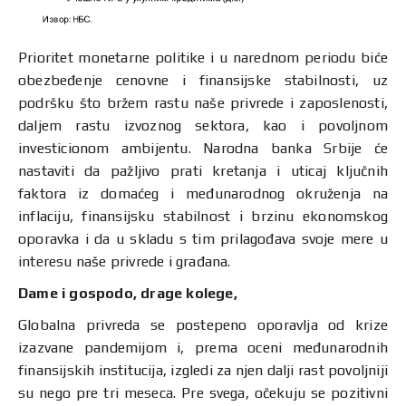
Prioritet monetarne politike i u narednom periodu biće
obezbeđenje cenovne i finansijske stabilnosti, uz
podršku što bržem rastu naše privrede i zaposlenosti,
daljem rastu izvoznog sektora, kao i povoljnom
investicionom ambijentu. Narodna banka Srbije će
nastaviti da pažljivo prati kretanja i uticaj ključnih
faktora iz domaćeg i međunarodnog okruženja na
inflaciju, finansijsku stabilnost i brzinu ekonomskog
oporavka i da u skladu s tim prilagođava svoje mere u
interesu naše privrede i građana.
Dame i gospodo, drage kolege,
Globalna privreda se postepeno oporavlja od krize
izazvane pandemijom i, prema oceni međunarodnih
finansijskih institucija, izgledi za njen dalji rast povoljniji
su nego pre tri meseca. Pre svega, očekuju se pozitivni