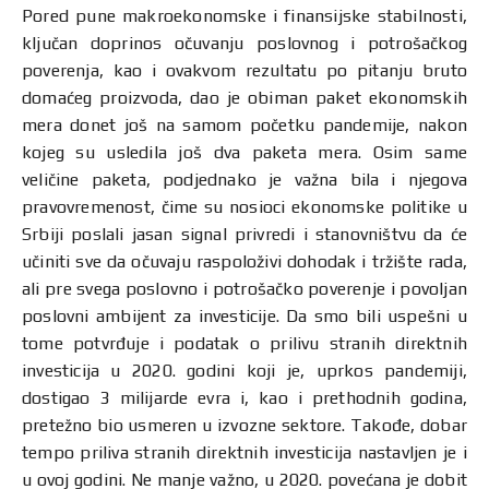
Pored pune makroekonomske i finansijske stabilnosti,
ključan doprinos očuvanju poslovnog i potrošačkog
poverenja, kao i ovakvom rezultatu po pitanju bruto
domaćeg proizvoda, dao je obiman paket ekonomskih
mera donet još na samom početku pandemije, nakon
kojeg su usledila još dva paketa mera. Osim same
veličine paketa, podjednako je važna bila i njegova
pravovremenost, čime su nosioci ekonomske politike u
Srbiji poslali jasan signal privredi i stanovništvu da će
učiniti sve da očuvaju raspoloživi dohodak i tržište rada,
ali pre svega poslovno i potrošačko poverenje i povoljan
poslovni ambijent za investicije. Da smo bili uspešni u
tome potvrđuje i podatak o prilivu stranih direktnih
investicija u 2020. godini koji je, uprkos pandemiji,
dostigao 3 milijarde evra i, kao i prethodnih godina,
pretežno bio usmeren u izvozne sektore. Takođe, dobar
tempo priliva stranih direktnih investicija nastavljen je i
u ovoj godini. Ne manje važno, u 2020. povećana je dobit