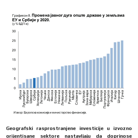
Geografski rasprostranjene investicije u izvozno
orijentisane sektore nastavljaju da doprinose