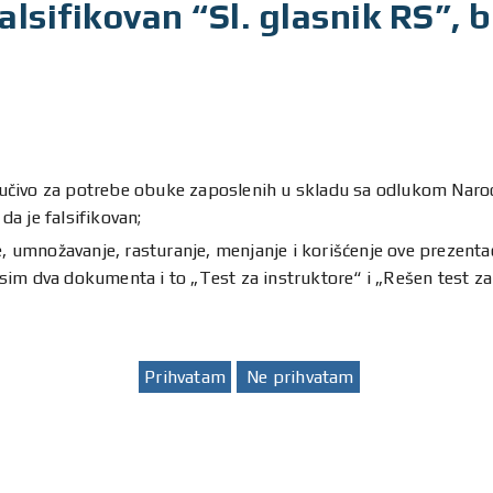
alsifikovan “Sl. glasnik RS”, 
ljučivo za potrebe obuke zaposlenih u skladu sa odlukom Naro
a je falsifikovan;
 umnožavanje, rasturanje, menjanje i korišćenje ove prezentaci
im dva dokumenta i to „Test za instruktore“ i „Rešen test za 
Prihvatam
Ne prihvatam