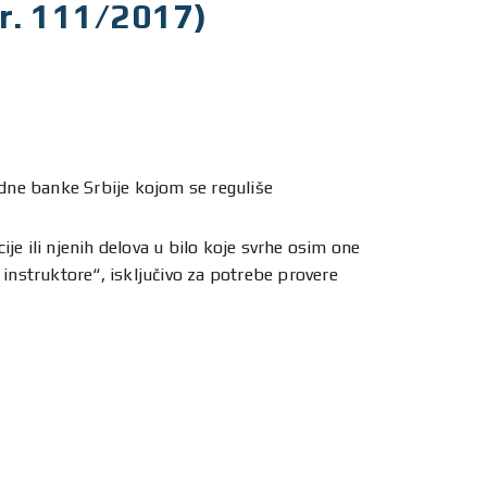
br. 111/2017)
dne banke Srbije kojom se reguliše
je ili njenih delova u bilo koje svrhe osim one
instruktore“, isključivo za potrebe provere