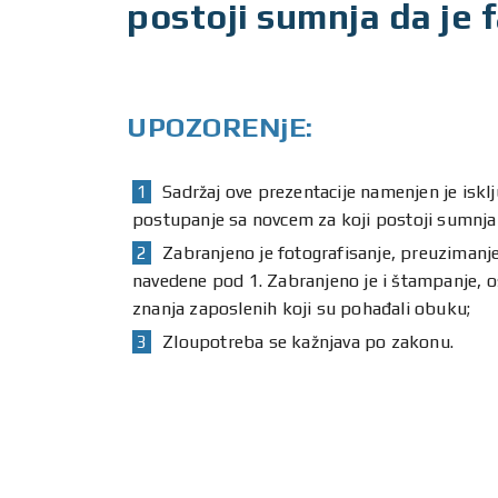
postoji sumnja da je f
UPOZORENjE:
Sadržaj ove prezentacije namenjen je isk
postupanje sa novcem za koji postoji sumnja d
Zabranjeno je fotografisanje, preuzimanje,
navedene pod 1. Zabranjeno je i štampanje, os
znanja zaposlenih koji su pohađali obuku;
Zloupotreba se kažnjava po zakonu.