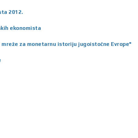
ista 2012.
skih ekonomista
 mreže za monetarnu istoriju jugoistočne Evrope"
e