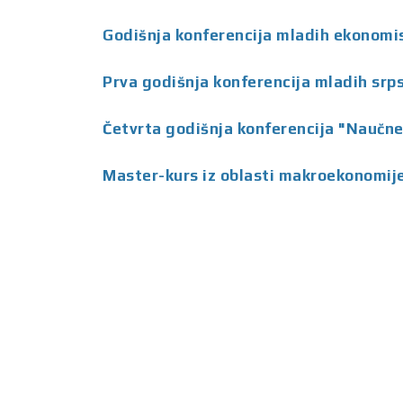
Godišnja konferencija mladih ekonom
Prva godišnja konferencija mladih srp
Četvrta godišnja konferencija "Naučne
Master-kurs iz oblasti makroekonomij