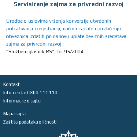
Servisiranje zajma za privredni razvoj
Uredba o uslovima vršenja konverzije utvrđenih
potraživanja i registraciji, načinu isplate i povlačenju
obveznica izdatih po osnovu uplate deviznih sredstava
zajma za privredni razvoj
"Službeni glasnik RS", br. 95/2004
Kontakt
Info-centar 0800 111 110
Informacije o sajtu
Mapa sajta
Zaštita podataka o ličnosti