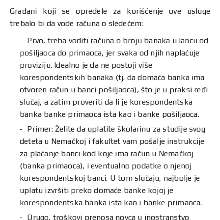
Građani koji se opredele za korišćenje ove usluge
trebalo bi da vode računa o sledećem:
Prvo, treba voditi računa o broju banaka u lancu od
pošiljaoca do primaoca, jer svaka od njih naplaćuje
proviziju. Idealno je da ne postoji više
korespondentskih banaka (tj. da domaća banka ima
otvoren račun u banci pošiljaoca), što je u praksi ređi
slučaj, a zatim proveriti da li je korespondentska
banka banke primaoca ista kao i banke pošiljaoca.
Primer: Želite da uplatite školarinu za studije svog
deteta u Nemačkoj i fakultet vam pošalje instrukcije
za plaćanje banci kod koje ima račun u Nemačkoj
(banka primaoca), i eventualno podatke o njenoj
korespondentskoj banci. U tom slučaju, najbolje je
uplatu izvršiti preko domaće banke kojoj je
korespondentska banka ista kao i banke primaoca.
Drugo, troškovi prenosa novca u inostranstvo