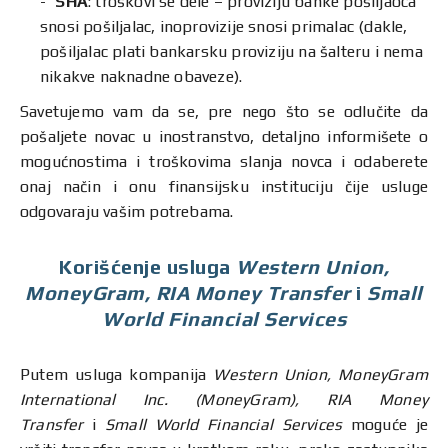
SHA
: troškovi se dele – proviziju banke pošiljaoca
snosi pošiljalac, inoprovizije snosi primalac (dakle,
pošiljalac plati bankarsku proviziju na šalteru i nema
nikakve naknadne obaveze).
Savetujemo vam da se, pre nego što se odlučite da
pošaljete novac u inostranstvo, detaljno informišete o
mogućnostima i troškovima slanja novca i odaberete
onaj način i onu finansijsku instituciju čije usluge
odgovaraju vašim potrebama.
Korišćenje usluga
Western Union,
MoneyGram, RIA Money Transfer
i
Small
World Financial Services
Putem usluga kompanija
Western Union, MoneyGram
International Inc. (MoneyGram),
RIA Money
Transfer
i
Small World Financial Services
moguće je