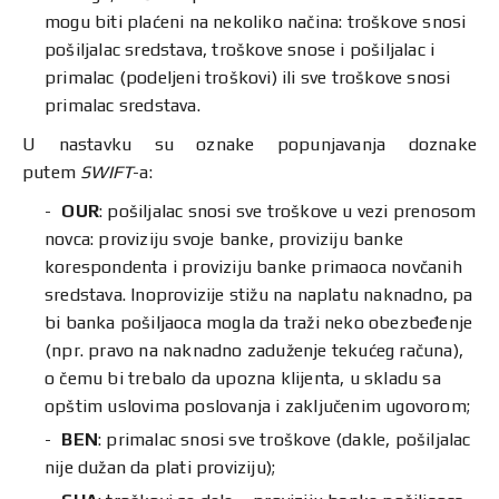
mogu biti plaćeni na nekoliko načina: troškove snosi
pošiljalac sredstava, troškove snose i pošiljalac i
primalac (podeljeni troškovi) ili sve troškove snosi
primalac sredstava.
U nastavku su oznake popunjavanja doznake
putem
SWIFT
-a:
OUR
: pošiljalac snosi sve troškove u vezi prenosom
novca: proviziju svoje banke, proviziju banke
korespondenta i proviziju banke primaoca novčanih
sredstava. Inoprovizije stižu na naplatu naknadno, pa
bi banka pošiljaoca mogla da traži neko obezbeđenje
(npr. pravo na naknadno zaduženje tekućeg računa),
o čemu bi trebalo da upozna klijenta, u skladu sa
opštim uslovima poslovanja i zaključenim ugovorom;
BEN
: primalac snosi sve troškove (dakle, pošiljalac
nije dužan da plati proviziju);