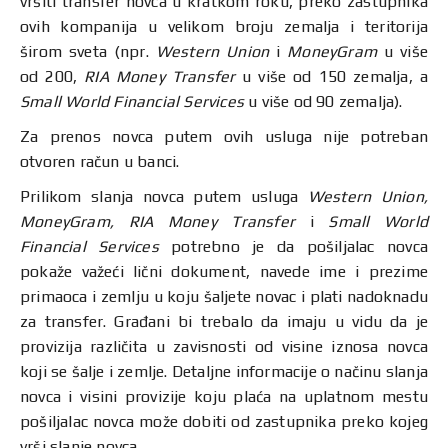
vršiti transfer novca u kratkom roku, preko zastupnika
ovih kompanija u velikom broju zemalja i teritorija
širom sveta (npr.
Western Union
i
MoneyGram
u više
od 200,
RIA Money Transfer
u više od 150 zemalja, a
Small World Financial Services
u više od 90 zemalja).
Za prenos novca putem ovih usluga nije potreban
otvoren račun u banci.
Prilikom slanja novca putem usluga
Western Union,
MoneyGram,
RIA Money Transfer
i
Small World
Financial Services
potrebno je da pošiljalac novca
pokaže važeći lični dokument, navede ime i prezime
primaoca i zemlju u koju šaljete novac i plati nadoknadu
za transfer. Građani bi trebalo da imaju u vidu da je
provizija različita u zavisnosti od visine iznosa novca
koji se šalje i zemlje. Detaljne informacije o načinu slanja
novca i visini provizije koju plaća na uplatnom mestu
pošiljalac novca može dobiti od zastupnika preko kojeg
vrši slanje novca.