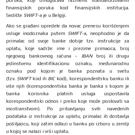
poruka, koji omogućava razmenu standardizovanih
finansijskih poruka kod finansijskih institucija.
Sedište
SWIFT
-a je u Belgiji.
Ako se građani opredele da novac prenesu korišćenjem
usluge inodoznaka putem
SWIFT
-a, neophodno je da
primalac od svoje banke dobije tzv. instrukcije za
uplatu, koje sadrže: ime i prezime primaoca, broj
njegovog bankovnog računa –
IBAN
broj ili drugu
jedinstvenu identifikacionu oznaku, međunarodnu
oznaku pod kojom je banka poznata u svetu
(tzv.
SWIFT
kod ili
BIC
kod), korespondentsku banku ili
više njih (korespondentska banka je banka s kojom je
banka korisnika platnih usluga uspostavila
korespondentski odnos i preko koje može poslovati sa
inostranstvom). Po pribavljanju svih navedenih
podataka iz instrukcije za uplatu, primalac ih dostavlja
pošiljaocu, koji zatim odlazi u banku po izboru u zemlji
u kojoj se nalazi i vrši uplatu.