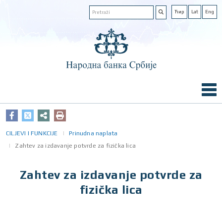
Ћир
Lat
Eng
CILJEVI I FUNKCIJE
Prinudna naplata
Zahtev za izdavanje potvrde za fizička lica
Zahtev za izdavanje potvrde za
fizička lica