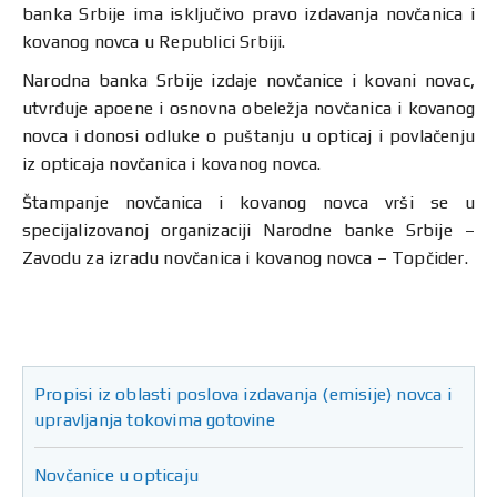
banka Srbije ima isključivo pravo izdavanja novčanica i
kovanog novca u Republici Srbiji.
Narodna banka Srbije izdaje novčanice i kovani novac,
utvrđuje apoene i osnovna obeležja novčanica i kovanog
novca i donosi odluke o puštanju u opticaj i povlačenju
iz opticaja novčanica i kovanog novca.
Štampanje novčanica i kovanog novca vrši se u
specijalizovanoj organizaciji Narodne banke Srbije –
Zavodu za izradu novčanica i kovanog novca – Topčider.
Propisi iz oblasti poslova izdavanja (emisije) novca i
upravljanja tokovima gotovine
Novčanice u opticaju