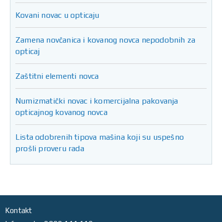
Kovani novac u opticaju
Zamena novčanica i kovanog novca nepodobnih za
opticaj
Zaštitni elementi novca
Numizmatički novac i komercijalna pakovanja
opticajnog kovanog novca
Lista odobrenih tipova mašina koji su uspešno
prošli proveru rada
Kontakt