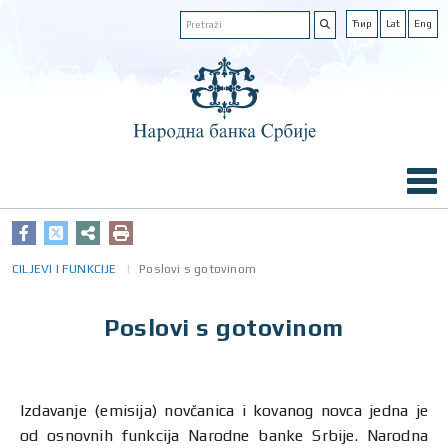
Ћир
Lat
Eng
CILJEVI I FUNKCIJE
Poslovi s gotovinom
Poslovi s gotovinom
Izdavanje (emisija) novčanica i kovanog novca jedna je
od osnovnih funkcija Narodne banke Srbije. Narodna