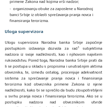
primene Zakona nad kojima vrši nadzor;
organizovanju obuke za zaposlene u Narodnoj
banci Srbije iz oblasti sprečavanja pranja novca i
finansiranja terorizma.
Uloga supervizora
Ulogu supervizora Narodna banka Srbije započinje
1
postupkom izdavanja dozvola za rad
subjektima
nadzora iz svoje nadležnosti, kao i njihovom najvišem
rukovodstvu. Pored toga, Narodna banka Srbije prati da
li se postupa u skladu s propisima i unutrašnjim aktima
obveznika, te, između ostalog, procenjuje adekvatnost
sistema za sprečavanje pranja novca i finansiranja
terorizma kod obveznika primene Zakona iz njene
nadležnosti, kako bi se sprečilo da budu zloupotrebljeni
u svrhu pranja novca i finansiranja terorizma. Ako se u
postupku nadzora nad obveznikom utvrde