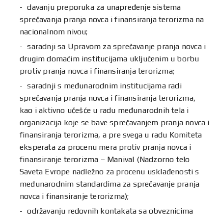
davanju preporuka za unapređenje sistema
sprečavanja pranja novca i finansiranja terorizma na
nacionalnom nivou;
saradnji sa Upravom za sprečavanje pranja novca i
drugim domaćim institucijama uključenim u borbu
protiv pranja novca i finansiranja terorizma;
saradnji s međunarodnim institucijama radi
sprečavanja pranja novca i finansiranja terorizma,
kao i aktivno učešće u radu međunarodnih tela i
organizacija koje se bave sprečavanjem pranja novca i
finansiranja terorizma, a pre svega u radu Komiteta
eksperata za procenu mera protiv pranja novca i
finansiranje terorizma – Manival (Nadzorno telo
Saveta Evrope nadležno za procenu usklađenosti s
međunarodnim standardima za sprečavanje pranja
novca i finansiranje terorizma);
održavanju redovnih kontakata sa obveznicima