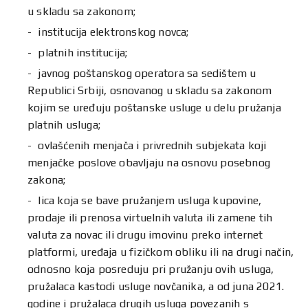
u skladu sa zakonom;
institucija elektronskog novca;
platnih institucija;
javnog poštanskog operatora sa sedištem u
Republici Srbiji, osnovanog u skladu sa zakonom
kojim se uređuju poštanske usluge u delu pružanja
platnih usluga;
ovlašćenih menjača i privrednih subjekata koji
menjačke poslove obavljaju na osnovu posebnog
zakona;
lica koja se bave pružanjem usluga kupovine,
prodaje ili prenosa virtuelnih valuta ili zamene tih
valuta za novac ili drugu imovinu preko internet
platformi, uređaja u fizičkom obliku ili na drugi način,
odnosno koja posreduju pri pružanju ovih usluga,
pružalaca kastodi usluge novčanika, a od juna 2021.
godine i pružalaca drugih usluga povezanih s