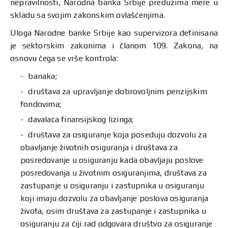
nepravilnosti, Narodna banka Srbije preduzima mere u
skladu sa svojim zakonskim ovlašćenjima.
Uloga Narodne banke Srbije kao supervizora definisana
je sektorskim zakonima i članom 109. Zakona, na
osnovu čega se vrše kontrola:
banaka;
društava za upravljanje dobrovoljnim penzijskim
fondovima;
davalaca finansijskog lizinga;
društava za osiguranje koja poseduju dozvolu za
obavljanje životnih osiguranja i društava za
posredovanje u osiguranju kada obavljaju poslove
posredovanja u životnim osiguranjima, društava za
zastupanje u osiguranju i zastupnika u osiguranju
koji imaju dozvolu za obavljanje poslova osiguranja
života, osim društava za zastupanje i zastupnika u
osiguranju za čiji rad odgovara društvo za osiguranje