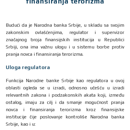
finansiranja terorizma
Budući da je Narodna banka Srbije, u skladu sa svojim
zakonskim ovlašćenjima, regulator i supervizor
značajnog broja finansijskih institucija u Republici
Srbiji, ona ima važnu ulogu i u sistemu borbe protiv
pranja novca i finansiranja terorizma.
Uloga regulatora
Funkcija Narodne banke Srbije kao regulatora u ovoj
oblasti ogleda se u izradi, odnosno učešću u izradi
relevantnih zakona i podzakonskih akata koji, između
ostalog, imaju za cilj i da smanje mogućnost pranja
novca i finansiranja terorizma kroz finansijske
institucije čije poslovanje kontroliše Narodna banka
Srbije, kao i u: