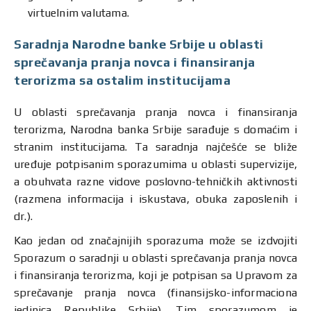
virtuelnim valutama.
Saradnja Narodne banke Srbije u oblasti
sprečavanja pranja novca i finansiranja
terorizma sa ostalim institucijama
U oblasti sprečavanja pranja novca i finansiranja
terorizma, Narodna banka Srbije sarađuje s domaćim i
stranim institucijama. Ta saradnja najčešće se bliže
uređuje potpisanim sporazumima u oblasti supervizije,
a obuhvata razne vidove poslovno-tehničkih aktivnosti
(razmena informacija i iskustava, obuka zaposlenih i
dr.).
Kao jedan od značajnijih sporazuma može se izdvojiti
Sporazum o saradnji u oblasti sprečavanja pranja novca
i finansiranja terorizma, koji je potpisan sa Upravom za
sprečavanje pranja novca (finansijsko-informaciona
jedinica Republike Srbije). Tim sporazumom je