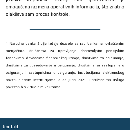
omogućena razmena operativnih informacija, što znatno
olakšava sam proces kontrole.
1 Narodna banka Srbije izdaje dozvole za rad bankama, ovlašćenim
menjačima, društvima za upravljanje dobrovoljnim penzijskim
fondovima, davaocima finansijskog lizinga, društvima za osiguranje,
društvima za posredovanje u osiguranju, društvima za zastupanje u
osiguranju i zastupnicima u osiguranju, institucijama elektronskog
novca, platnim institucijama, a od juna 2021. i pružaocima usluga
povezanih s virtuelnim valutama.
Kontakt