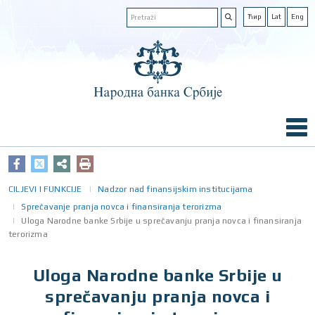
Ћир
Lat
Eng
CILJEVI I FUNKCIJE
Nadzor nad finansijskim institucijama
Sprečavanje pranja novca i finansiranja terorizma
Uloga Narodne banke Srbije u sprečavanju pranja novca i finansiranja
terorizma
Uloga Narodne banke Srbije u
sprečavanju pranja novca i