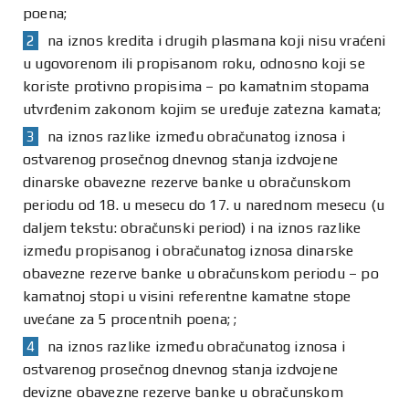
poena;
na iznos kredita i drugih plasmana koji nisu vraćeni
u ugovorenom ili propisanom roku, odnosno koji se
koriste protivno propisima – po kamatnim stopama
utvrđenim zakonom kojim se uređuje zatezna kamata;
na iznos razlike između obračunatog iznosa i
ostvarenog prosečnog dnevnog stanja izdvojene
dinarske obavezne rezerve banke u obračunskom
periodu od 18. u mesecu do 17. u narednom mesecu (u
daljem tekstu: obračunski period) i na iznos razlike
između propisanog i obračunatog iznosa dinarske
obavezne rezerve banke u obračunskom periodu – po
kamatnoj stopi u visini referentne kamatne stope
uvećane za 5 procentnih poena; ;
na iznos razlike između obračunatog iznosa i
ostvarenog prosečnog dnevnog stanja izdvojene
devizne obavezne rezerve banke u obračunskom