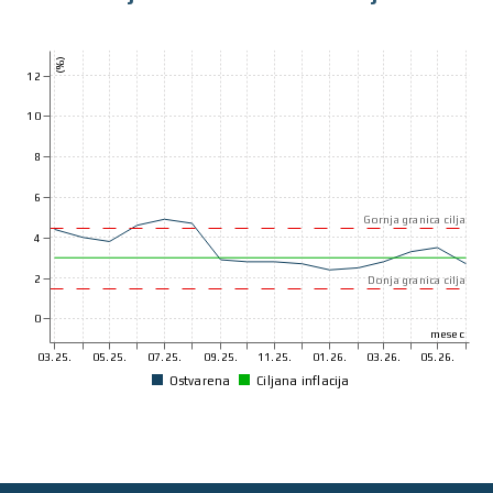
(%)
12
10
8
6
Gornja granica cilja
4
2
Donja granica cilja
0
mesec
03.25.
05.25.
07.25.
09.25.
11.25.
01.26.
03.26.
05.26.
Ostvarena
Ciljana inflacija