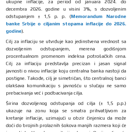
ukupne inflacije, za period od januara 2024. do
decembra 2026. godine u visini 3%, s dozvoljenim
odstupanjem ± 1,5 p. p. (
Memorandum Narodne
banke Srbije o ciljanim stopama inflacije do 2026.
godine
).
Cilj za inflaciju se utvrđuje kao jedinstvena vrednost sa
dozvoljenim odstupanjem, merena godišnjom
procentualnom promenom indeksa potrošačkih cena.
Cilj za inflaciju predstavlja precizan i jasan signal
javnosti o nivou inflacije koju centralna banka nastoji da
postigne. Takođe, cilj je simetričan, što centralnoj banci
olakšava komunikaciju s javnošću u slučaju ne samo
prebacivanja već i podbacivanja cilja.
Širina dozvoljenog odstupanja od cilja (± 1,5 p.p.)
ukazuje na zonu koja se smatra prihvatljivom za
kretanje inflacije, uzimajući u obzir činjenicu da može
doći do brojnih prolaznih šokova manjih razmera koji će