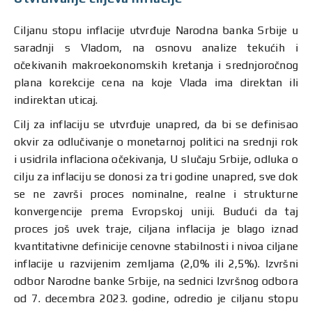
Ciljanu stopu inflacije utvrđuje Narodna banka Srbije u
saradnji s Vladom, na osnovu analize tekućih i
očekivanih makroekonomskih kretanja i srednjoročnog
plana korekcije cena na koje Vlada ima direktan ili
indirektan uticaj.
Cilj za inflaciju se utvrđuje unapred, da bi se definisao
okvir za odlučivanje o monetarnoj politici na srednji rok
i usidrila inflaciona očekivanja, U slučaju Srbije, odluka o
cilju za inflaciju se donosi za tri godine unapred, sve dok
se ne završi proces nominalne, realne i strukturne
konvergencije prema Evropskoj uniji. Budući da taj
proces još uvek traje, ciljana inflacija je blago iznad
kvantitativne definicije cenovne stabilnosti i nivoa ciljane
inflacije u razvijenim zemljama (2,0% ili 2,5%). Izvršni
odbor Narodne banke Srbije, na sednici Izvršnog odbora
od 7. decembra 2023. godine, odredio je ciljanu stopu