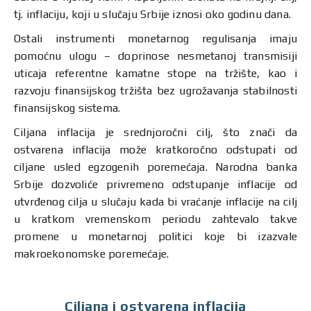
tj. inflaciju, koji u slučaju Srbije iznosi oko godinu dana.
Ostali instrumenti monetarnog regulisanja imaju
pomoćnu ulogu – doprinose nesmetanoj transmisiji
uticaja referentne kamatne stope na tržište, kao i
razvoju finansijskog tržišta bez ugrožavanja stabilnosti
finansijskog sistema.
Ciljana inflacija je srednjoročni cilj, što znači da
ostvarena inflacija može kratkoročno odstupati od
ciljane usled egzogenih poremećaja. Narodna banka
Srbije dozvoliće privremeno odstupanje inflacije od
utvrđenog cilja u slučaju kada bi vraćanje inflacije na cilj
u kratkom vremenskom periodu zahtevalo takve
promene u monetarnoj politici koje bi izazvale
makroekonomske poremećaje.
Ciljana i ostvarena inflacija