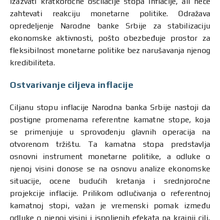
izazvati kratkoročne oscilacije stopa inflacije, ali neće
zahtevati reakciju monetarne politike. Odražava
opredeljenje Narodne banke Srbije za stabilizaciju
ekonomske aktivnosti, pošto obezbeđuje prostor za
fleksibilnost monetarne politike bez narušavanja njenog
kredibiliteta.
Ostvarivanje ciljeva inflacije
Ciljanu stopu inflacije Narodna banka Srbije nastoji da
postigne promenama referentne kamatne stope, koja
se primenjuje u sprovođenju glavnih operacija na
otvorenom tržištu. Ta kamatna stopa predstavlja
osnovni instrument monetarne politike, a odluke o
njenoj visini donose se na osnovu analize ekonomske
situacije, ocene budućih kretanja i srednjoročne
projekcije inflacije. Prilikom odlučivanja o referentnoj
kamatnoj stopi, važan je vremenski pomak između
odluke o njenoj visini i ispoljenih efekata na krajnji cilj,