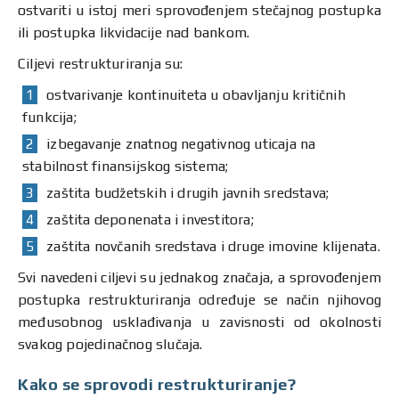
ostvariti u istoj meri sprovođenjem stečajnog postupka
ili postupka likvidacije nad bankom.
Ciljevi restrukturiranja su:
ostvarivanje kontinuiteta u obavljanju kritičnih
funkcija;
izbegavanje znatnog negativnog uticaja na
stabilnost finansijskog sistema;
zaštita budžetskih i drugih javnih sredstava;
zaštita deponenata i investitora;
zaštita novčanih sredstava i druge imovine klijenata.
Svi navedeni ciljevi su jednakog značaja, a sprovođenjem
postupka restrukturiranja određuje se način njihovog
međusobnog usklađivanja u zavisnosti od okolnosti
svakog pojedinačnog slučaja.
Kako se sprovodi restrukturiranje?