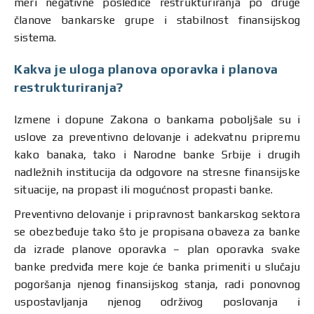
meri negativne posledice restrukturiranja po druge
članove bankarske grupe i stabilnost finansijskog
sistema.
Kakva je uloga planova oporavka i planova
restrukturiranja?
Izmene i dopune Zakona o bankama poboljšale su i
uslove za preventivno delovanje i adekvatnu pripremu
kako banaka, tako i Narodne banke Srbije i drugih
nadležnih institucija da odgovore na stresne finansijske
situacije, na propast ili mogućnost propasti banke.
Preventivno delovanje i pripravnost bankarskog sektora
se obezbeđuje tako što je propisana obaveza za banke
da izrade planove oporavka – plan oporavka svake
banke predviđa mere koje će banka primeniti u slučaju
pogoršanja njenog finansijskog stanja, radi ponovnog
uspostavljanja njenog održivog poslovanja i