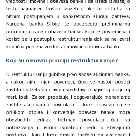
vrednosti imovine i obaveza banke i da izradi izveštaj o
testu najmanjeg troška. Izuzetno, ako to potreba za
hitnim postupanjem u konkretnom slučaju zahteva,
Narodna banka Srbije će obezbediti preliminarnu
procenu imovine i obaveza banke, koja je privremena i
koristi se u postupku restrukturiranja dok se ne izvrši
konačna procena vrednosti imovine i obaveza banke.
Koji su osnovni principi restrukturiranja?
U restrukturiranju gubitke prvo snose akcionari banke,
a nakon njih i njeni poverioci, čime se nastoji postići
zaštita budžetskih i javnih sredstava u najvećoj mogućoj
meri. Ipak, Zakon propisuje i odgovarajuće mehanizme
zaštite akcionara i poverilaca – kroz obavezu da se
prilikom otpisa i konverzije obaveza banke mora
obezbediti jednak tretman poverilaca čija su
potraživanja u istom isplatnom redu u stečajnom
postupku, kao i kroz pravilo (načelo) da akcionari i