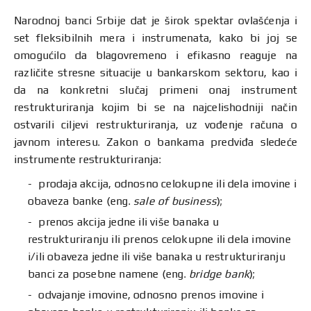
Narodnoj banci Srbije dat je širok spektar ovlašćenja i
set fleksibilnih mera i instrumenata, kako bi joj se
omogućilo da blagovremeno i efikasno reaguje na
različite stresne situacije u bankarskom sektoru, kao i
da na konkretni slučaj primeni onaj instrument
restrukturiranja kojim bi se na najcelishodniji način
ostvarili ciljevi restrukturiranja, uz vođenje računa o
javnom interesu. Zakon o bankama predviđa sledeće
instrumente restrukturiranja:
prodaja akcija, odnosno celokupne ili dela imovine i
obaveza banke (eng.
sale of business
);
prenos akcija jedne ili više banaka u
restrukturiranju ili prenos celokupne ili dela imovine
i/ili obaveza jedne ili više banaka u restrukturiranju
banci za posebne namene (eng.
bridge bank
);
odvajanje imovine, odnosno prenos imovine i