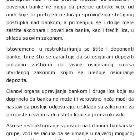
poverioci banke ne mogu da pretrpe gubitke veće od
onih koje bi pretrpeli u slučaju sprovođenja stečajnog
postupka nad bankom, a primenjuju se i druge mere
zaštite akcionara i poverilaca banke, kao i trećih lica, u
skladu sa ovim zakonom.
Istovremeno, u restrukturiranju se štite i deponenti
banke, time što se garantuje da su osigurani depoziti
potpuno zaštićeni do visine osiguranog iznosa
utvrđenog zakonom kojim se uređuje osiguranje
depozita.
Članovi organa upravljanja bankom i druga lica koja su
doprinela da banka ne može ili verovatno neće moći da
nastavi da posluje odgovaraju, u skladu sa zakonom, za
propuste u svom radu i štetu koju su prouzrokovali.
Ako se restrukturiranje sprovodi nad članom bankarske
grupe, vodi se računa da se umanje u najvećoj mogućoj