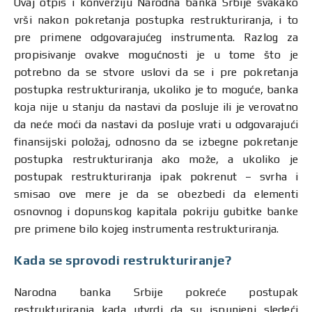
Ovaj otpis i konverziju Narodna banka Srbije svakako
vrši nakon pokretanja postupka restrukturiranja, i to
pre primene odgovarajućeg instrumenta. Razlog za
propisivanje ovakve mogućnosti je u tome što je
potrebno da se stvore uslovi da se i pre pokretanja
postupka restrukturiranja, ukoliko je to moguće, banka
koja nije u stanju da nastavi da posluje ili je verovatno
da neće moći da nastavi da posluje vrati u odgovarajući
finansijski položaj, odnosno da se izbegne pokretanje
postupka restrukturiranja ako može, a ukoliko je
postupak restrukturiranja ipak pokrenut – svrha i
smisao ove mere je da se obezbedi da elementi
osnovnog i dopunskog kapitala pokriju gubitke banke
pre primene bilo kojeg instrumenta restrukturiranja.
Kada se sprovodi restrukturiranje?
Narodna banka Srbije pokreće postupak
restrukturiranja kada utvrdi da su ispunjeni sledeći