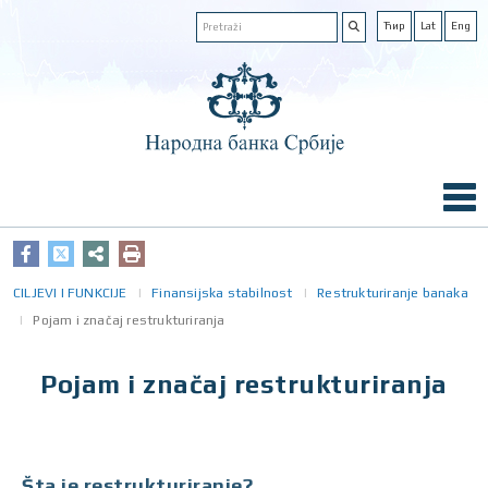
Ћир
Lat
Eng
CILJEVI I FUNKCIJE
Finansijska stabilnost
Restrukturiranje banaka
Pojam i značaj restrukturiranja
Pojam i značaj restrukturiranja
Šta je restrukturiranje?