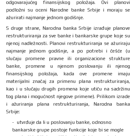
odgovarajućeg finansijskog položaja. Ovi planovi
podložni su oceni Narodne banke Srbije i moraju se
ažurirati najmanje jednom godišnje.
S druge strane, Narodna banka Srbije izrađuje planove
restrukturiranja za sve banke i bankarske grupe koje su
njenoj nadležnosti. Planovi restrukturiranja se ažuriraju
najmanje jednom godišnje, a po potrebi i češće (u
slučaju promene pravne ili organizacione strukture
banke, promene u njenom poslovanju ili njenog
finansijskog položaja, kada ove promene imaju
materijalni značaj za primenu plana restrukturiranja,
kao i u slučaju drugih promena koje utiču na sadržinu
tog plana i mogućnost njegove primene). Prilikom izrade
i ažuriranja plana restrukturiranja, Narodna banka
Srbije:
utvrđuje da li u poslovanju banke, odnosno
bankarske grupe postoje funkcije koje bi se mogle