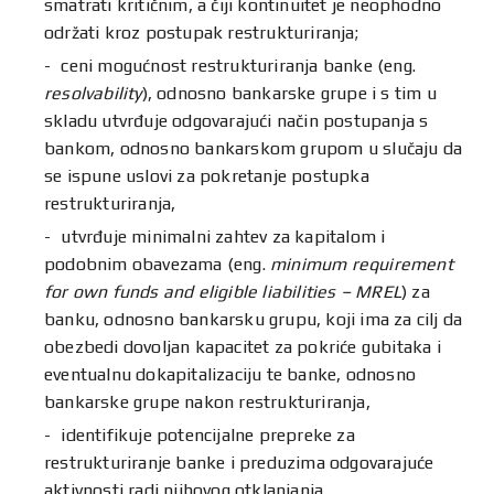
smatrati kritičnim, a čiji kontinuitet je neophodno
održati kroz postupak restrukturiranja;
ceni mogućnost restrukturiranja banke (eng.
resolvability
), odnosno bankarske grupe i s tim u
skladu utvrđuje odgovarajući način postupanja s
bankom, odnosno bankarskom grupom u slučaju da
se ispune uslovi za pokretanje postupka
restrukturiranja,
utvrđuje minimalni zahtev za kapitalom i
podobnim obavezama (eng.
minimum requirement
for own funds and eligible liabilities – MREL
) za
banku, odnosno bankarsku grupu, koji ima za cilj da
obezbedi dovoljan kapacitet za pokriće gubitaka i
eventualnu dokapitalizaciju te banke, odnosno
bankarske grupe nakon restrukturiranja,
identifikuje potencijalne prepreke za
restrukturiranje banke i preduzima odgovarajuće
aktivnosti radi njihovog otklanjanja.