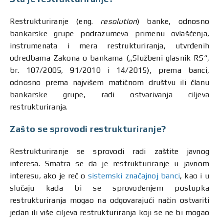
Restrukturiranje (eng.
resolution
) banke, odnosno
bankarske grupe podrazumeva primenu ovlašćenja,
instrumenata i mera restrukturiranja, utvrđenih
odredbama Zakona o bankama („Službeni glasnik RS“,
br. 107/2005, 91/2010 i 14/2015), prema banci,
odnosno prema najvišem matičnom društvu ili članu
bankarske grupe, radi ostvarivanja ciljeva
restrukturiranja.
Zašto se sprovodi restrukturiranje?
Restrukturiranje se sprovodi radi zaštite javnog
interesa. Smatra se da je restrukturiranje u javnom
interesu, ako je reč o
sistemski značajnoj banci
, kao i u
slučaju kada bi se sprovođenjem postupka
restrukturiranja mogao na odgovarajući način ostvariti
jedan ili više ciljeva restrukturiranja koji se ne bi mogao