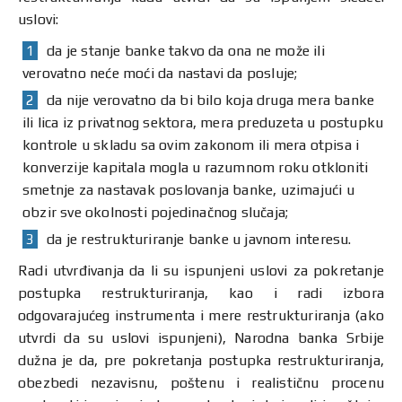
uslovi:
da je stanje banke takvo da ona ne može ili
verovatno neće moći da nastavi da posluje;
da nije verovatno da bi bilo koja druga mera banke
ili lica iz privatnog sektora, mera preduzeta u postupku
kontrole u skladu sa ovim zakonom ili mera otpisa i
konverzije kapitala mogla u razumnom roku otkloniti
smetnje za nastavak poslovanja banke, uzimajući u
obzir sve okolnosti pojedinačnog slučaja;
da je restrukturiranje banke u javnom interesu.
Radi utvrđivanja da li su ispunjeni uslovi za pokretanje
postupka restrukturiranja, kao i radi izbora
odgovarajućeg instrumenta i mere restrukturiranja (ako
utvrdi da su uslovi ispunjeni), Narodna banka Srbije
dužna je da, pre pokretanja postupka restrukturiranja,
obezbedi nezavisnu, poštenu i realističnu procenu