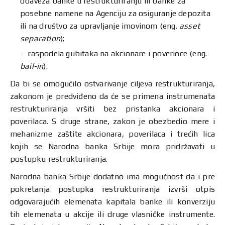
obaveza banke u restrukturiranju ili banke za
posebne namene na Agenciju za osiguranje depozita
ili na društvo za upravljanje imovinom (eng.
asset
separation
);
raspodela gubitaka na akcionare i poverioce (eng.
bail-in
).
Da bi se omogućilo ostvarivanje ciljeva restrukturiranja,
zakonom je predviđeno da će se primena instrumenata
restrukturiranja vršiti bez pristanka akcionara i
poverilaca. S druge strane, zakon je obezbedio mere i
mehanizme zaštite akcionara, poverilaca i trećih lica
kojih se Narodna banka Srbije mora pridržavati u
postupku restrukturiranja.
Narodna banka Srbije dodatno ima mogućnost da i pre
pokretanja postupka restrukturiranja izvrši otpis
odgovarajućih elemenata kapitala banke ili konverziju
tih elemenata u akcije ili druge vlasničke instrumente.