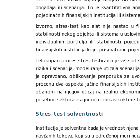
događaja ili scenarija. To je kvantitativna an
pojedinačnih finansijskih institucija ili sistema
Izvorno, stres-test kao alat nije nastao u 
stabilnosti nekog objekta ili sistema u uslovi
individualnih portfelja ili stabilnosti pojed
finansijskih institucija koje, posmatrane pojed
Celokupan proces stres-testiranja je više od 
rizika i scenarija, modeliranje uticaja scenari
je opravdano, oblikovanje preporuka za uvođe
procenu dva aspekta jačine finansijskih instit
obzirom na njegov uticaj na realnu ekonomij
posebno sektora osiguranja i infrastrukture fi
Stres-test solventnosti
Institucija je solventna kada je vrednost njene
novčanih tokova, koji su u određenoj meri neiz