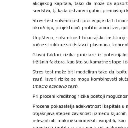
akcijskog kapitala, tako da može da apsorbu
sredstva, tj. kada ostvareni gubici premašuju k
Stres-test solventnosti procenjuje da li finan
okruženju, projektujući profitni amortizer, gu
Uopšteno, solventnost finansijske institucije 
ročne strukture sredstava i plasmana, koncent
Glavni faktori rizika proizlaze iz potencija
tržišnih faktora, kao što su kamatne stope i dev
Stres-test može biti modeliran tako da ispituj
test
). Izvori rizika se mogu kombinovati slu
(
macro scenario test
).
Pri proceni kreditnog rizika postoji mogućnost
Procena pokazatelja adekvatnosti kapitala u
objašnjava stepen zavisnosti između ključnih 
relevantnih makroekonomskih varijabli, kao
projekcija profita u zavisnosti od makroek