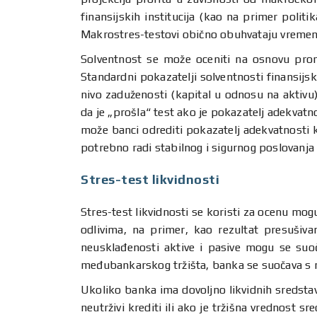
finansijskih institucija (kao na primer polit
Makrostres-testovi obično obuhvataju vremenski
Solventnost se može oceniti na osnovu prom
Standardni pokazatelji solventnosti finansijsk
nivo zaduženosti (kapital u odnosu na aktivu),
da je „prošla“ test ako je pokazatelj adekvat
može banci odrediti pokazatelj adekvatnosti k
potrebno radi stabilnog i sigurnog poslovanj
Stres-test likvidnosti
Stres-test likvidnosti se koristi za ocenu mo
odlivima, na primer, kao rezultat presušiva
neusklađenosti aktive i pasive mogu se suoč
međubankarskog tržišta, banka se suočava s n
Ukoliko banka ima dovoljno likvidnih sredsta
neutrživi krediti ili ako je tržišna vrednost 