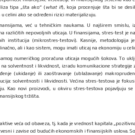
aliza tipa „šta ako“ (
what if
), koja procenjuje šta bi se de
 u celini ako se određeni rizici materijalizuju.
finansijama, već u tehničkim naukama. U najširem smislu, i
ma različitih nepovoljnih uticaja. U finansijama, stres-test je 
inih institucija (mikrostres-testovi). Kasnije, metodologija 
inačno, ali i kao sistem, mogu imati uticaj na ekonomiju u celi
samog numeričkog proračuna uticaja mogućih šokova. To uključu
ja na solventnost i likvidnost, izradu komunikacione strategije 
nje (ukidanje) ili zaoštravanje (ublažavanje) makroprudenci
ucija: solventnosti i likvidnosti. Većina stres-testova je foku
u. Kao novi proizvodi, u okviru stres-testova pojavljuju se
nansijskog tržišta.
 aktive veća od obaveza, tj. kada je vrednost kapitala „pozitiv
vesni i zavise od budućih ekonomskih i finansijskih uslova. Sol