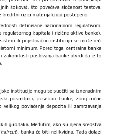
ljnih šokova), što povećava složenost testova.
kreditni rizici materijalizuju postepeno.
ednosti definisane nacionalnom regulativom.
 regulatornog kapitala i rizične aktive banke),
sistem ili pojedinačnu instituciju se može reći
gulatorni minimum. Pored toga, centralna banka
i zakonitosti poslovanja banke utvrdi da je to
.
jske institucije mogu se suočiti sa iznenadnim
sijski posrednici, posebno banke, zbog ročne
 velikog povlačenja depozita ili zamrzavanja
ikih gubitaka. Međutim, ako su njena sredstva
(
haircut
), banka će biti nelikvidna. Tada dolazi