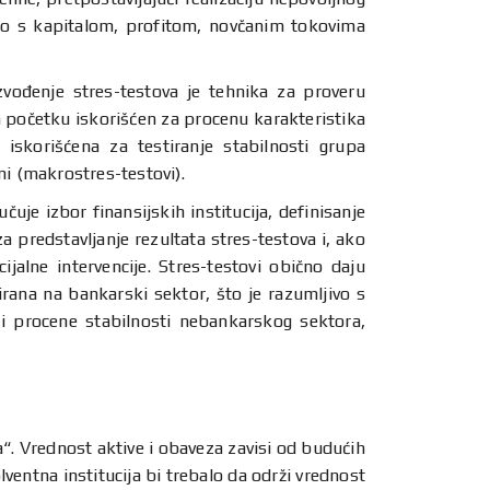
silo s kapitalom, profitom, novčanim tokovima
zvođenje stres-testova je tehnika za proveru
na početku iskorišćen za procenu karakteristika
je iskorišćena za testiranje stabilnosti grupa
ni (makrostres-testovi).
je izbor finansijskih institucija, definisanje
za predstavljanje rezultata stres-testova i, ako
jalne intervencije. Stres-testovi obično daju
sirana na bankarski sektor, što je razumljivo s
 i procene stabilnosti nebankarskog sektora,
na“. Vrednost aktive i obaveza zavisi od budućih
ventna institucija bi trebalo da održi vrednost