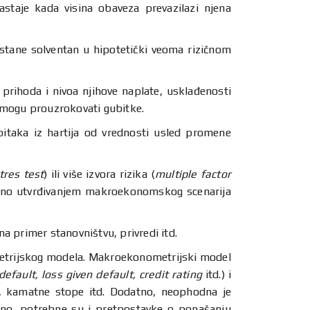
astaje kada visina obaveza prevazilazi njena
a ostane solventan u hipotetički veoma rizičnom
h prihoda i nivoa njihove naplate, usklađenosti
i mogu prouzrokovati gubitke.
ubitaka iz hartija od vrednosti usled promene
stres test
) ili više izvora rizika (
multiple factor
emeno utvrđivanjem makroekonomskog scenarija
a primer stanovništvu, privredi itd.
metrijskog modela. Makroekonometrijski model
efault, loss given default, credit rating
itd.) i
s, kamatne stope itd. Dodatno, neophodna je
čno, potrebne su i pretpostavke o ponašanju