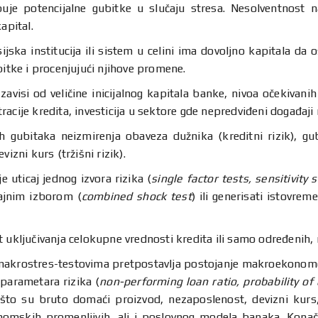
je potencijalne gubitke u slučaju stresa. Nesolventnost n
apital.
sijska institucija ili sistem u celini ima dovoljno kapitala d
bitke i procenjujući njihove promene.
zavisi od veličine inicijalnog kapitala banke, nivoa očekivani
racije kredita, investicija u sektore gde nepredviđeni događaj
lnih gubitaka neizmirenja obaveza dužnika (kreditni rizik), g
izni kurs (tržišni rizik).
e uticaj jednog izvora rizika (
single factor tests, sensitivity 
čajnim izborom (
combined shock test
) ili generisati istovr
 uključivanja celokupne vrednosti kredita ili samo određenih, n
 makrostres-testovima pretpostavlja postojanje makroekono
parametara rizika (
non-performing loan ratio, probability of d
 što su bruto domaći proizvod, nezaposlenost, devizni kur
onomskih promenljivih, ali i poslovnog modela banaka. Kona