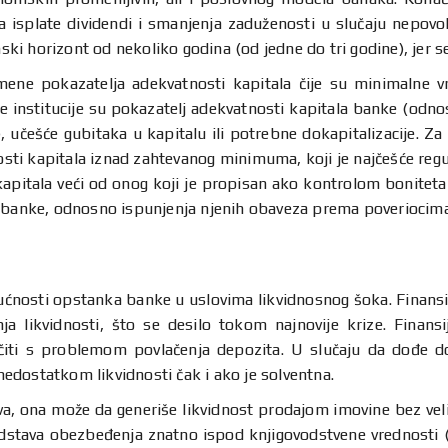
ika isplate dividendi i smanjenja zaduženosti u slučaju nepovo
 horizont od nekoliko godina (od jedne do tri godine), jer se 
ene pokazatelja adekvatnosti kapitala čije su minimalne vr
e institucije su pokazatelj adekvatnosti kapitala banke (odnos
 učešće gubitaka u kapitalu ili potrebne dokapitalizacije. Za 
nosti kapitala iznad zahtevanog minimuma, koji je najčešće re
apitala veći od onog koji je propisan ako kontrolom boniteta 
a banke, odnosno ispunjenja njenih obaveza prema poveriocima
gućnosti opstanka banke u uslovima likvidnosnog šoka. Finansi
nja likvidnosti, što se desilo tokom najnovije krize. Finan
iti s problemom povlačenja depozita. U slučaju da dođe do
edostatkom likvidnosti čak i ako je solventna.
va, ona može da generiše likvidnost prodajom imovine bez vel
sredstava obezbeđenja znatno ispod knjigovodstvene vrednosti 