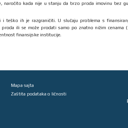
nke, naročito kada nije u stanju da brzo proda imovinu bez 
i i teško ih je razgraničiti. U slučaju problema s finansir
e proda ili se može prodati samo po znatno nižim cenama (
ntnost finansijske institucije.
Mapa sajta
Zaštita podataka o ličnosti