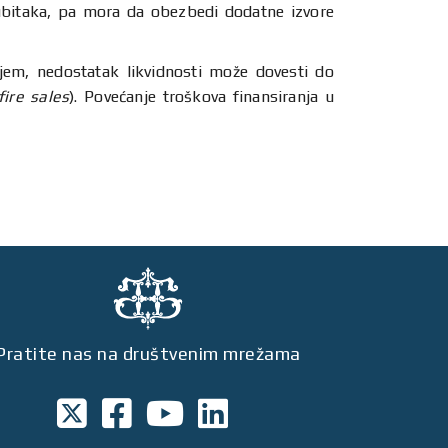
gubitaka, pa mora da obezbedi dodatne izvore
anjem, nedostatak likvidnosti može dovesti do
fire sales
). Povećanje troškova finansiranja u
Pratite nas na društvenim mrežama