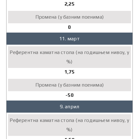
2,25
0
11. март
1,75
-50
9. април