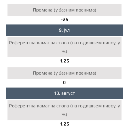
-25
9. јул
1,25
0
13. август
1,25