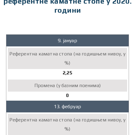
референтне каматне стопе у 2020.
години
2020.
9. јануар
Референтна
каматна
стопа
(на
2,25
годишњем
нивоу,
у
0
%)
Промена
13. фебруар
(у
базним
поенима)