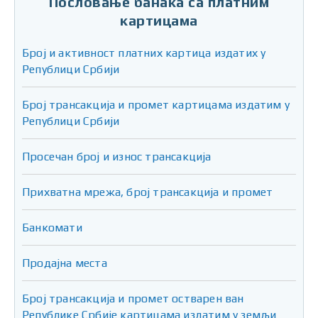
Пословање банака са платним
картицама
Број и активност платних картица издатих у
Републици Србији
Број трансакција и промет картицама издатим у
Републици Србији
Просечан број и износ трансакција
Прихватна мрежа, број трансакција и промет
Банкомати
Продајна места
Број трансакција и промет остварен ван
Републике Србије картицама издатим у земљи