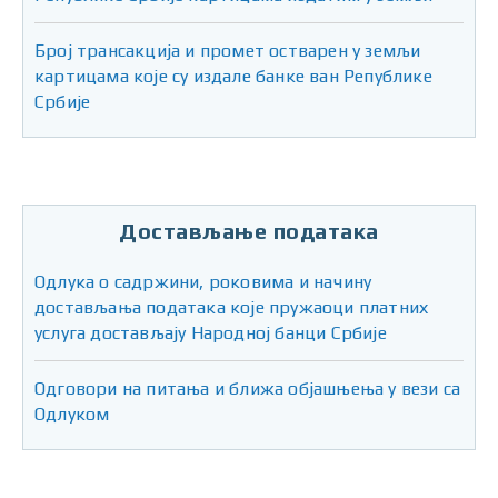
Број трансакција и промет остварен у земљи
картицама које су издале банке ван Републике
Србије
Достављање података
Одлука о садржини, роковима и начину
достављања података које пружаоци платних
услуга достављају Народној банци Србије
Одговори на питања и ближа објашњења у вези са
Одлуком