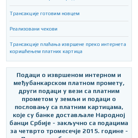
Трансакције готовим новцем
Реализовани чекови
Трансакције плаћања извршене преко интернета
коришћењем платних картица
Подаци о извршеном интерном и
међубанкарском платном промету,
други подаци у вези са платним
прометом у земљи и подаци о
пословању са платним картицама,
које су банке достављале Народној
банци Србије - закључно са подацима
за четврто тромесечје 2015. године -