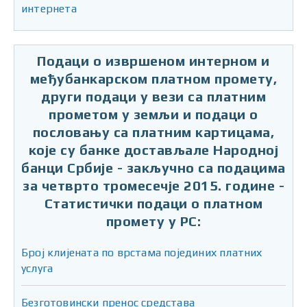
интернета
Подаци о извршеном интерном и
међубанкарском платном промету,
други подаци у вези са платним
прометом у земљи и подаци о
пословању са платним картицама,
које су банке достављале Народној
банци Србије - закључно са подацима
за четврто тромесечје 2015. године -
Статистички подаци о платном
промету у РС:
Број клијената по врстама појединих платних
услуга
Безготовински пренос средстава