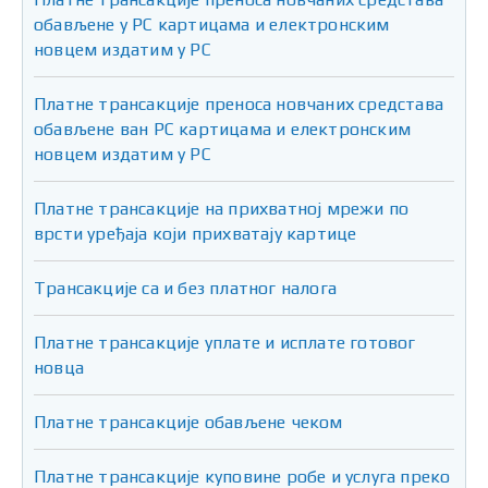
обављене у РС картицама и електронским
новцем издатим у РС
Платне трансакције преноса новчаних средстава
обављене ван РС картицама и електронским
новцем издатим у РС
Платне трансакције на прихватној мрежи по
врсти уређаја који прихватају картице
Трансакције са и без платног налога
Платне трансакције уплате и исплате готовог
новца
Платне трансакције обављене чеком
Платне трансакције куповине робе и услуга преко