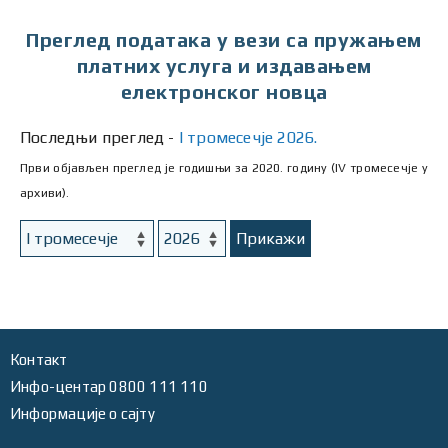
Преглед података у вези са пружањем
платних услуга и издавањем
електронског новца
Последњи преглед -
I тромесечје 2026.
Први објављен преглед је годишњи за 2020. годину (IV тромесечје у
архиви).
Прикажи
Контакт
Инфо-центар 0800 111 110
Информације о сајту