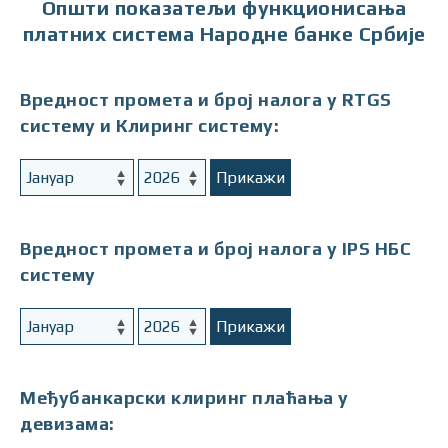
Општи показатељи функционисања
платних система Народне банке Србије
Вредност промета и број налога у RTGS
систему и Клиринг систему:
Прикажи
Вредност промета и број налога у IPS НБС
систему
Прикажи
Међубанкарски клиринг плаћања у
девизама: