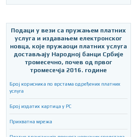
Подаци у вези са пружањем платних
услуга и издавањем електронског
новца, које пружаоци платних услуга
достављају Народној банци Србије
тромесечно, почев од првог
тромесечја 2016. године
Број корисника по врстама одређених платних
услуга
Број издатих картица у РС
Прихватна мрежа
Платне трансакције преноса новчаних средстава