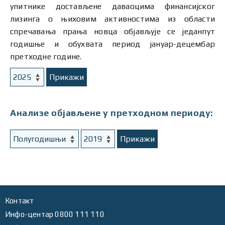
упитнике достављене даваоцима финансијског
лизинга о њиховим активностима из области
спречавања прања новца објављује се једанпут
годишње и обухвата период јануар-децембар
претходне године.
Прикажи
Анализе објављене у претходном периоду:
Прикажи
Контакт
Инфо-центар 0800 111 110