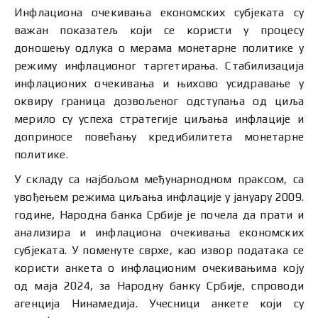
Инфлациона очекивања економских субјеката су
важан показатељ који се користи у процесу
доношењу одлука о мерама монетарне политике у
режиму инфлационог таргетирања. Стабилизација
инфлационих очекивања и њихово усидравање у
оквиру граница дозвољеног одступања од циља
мерило су успеха стратегије циљања инфлације и
доприносе повећању кредибилитета монетарне
политике.
У складу са најбољом међунарнодном праксом, са
увођењем режима циљања инфлације у јануару 2009.
године, Народна банка Србије је почела да прати и
анализира и инфлациона очекивања економских
субјеката. У поменуте сврхе, као извор података се
користи анкета о инфлационим очекивањима коју
од маја 2024, за Народну банку Србије, спроводи
агенција Нинамедија. Учесници анкете који су