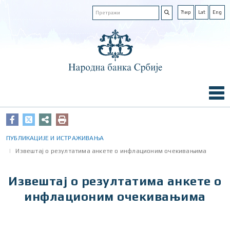
Ћир
Lat
Eng
ПУБЛИКАЦИЈЕ И ИСТРАЖИВАЊА
Извештај о резултатима анкете о инфлационим очекивањима
Извештај о резултатима анкете о
инфлационим очекивањима