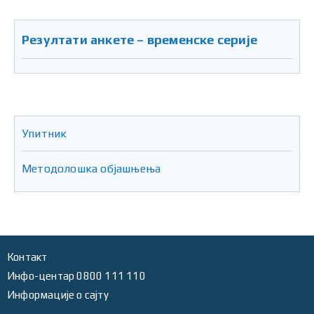
Резултати анкете – временске серије
Упитник
Методолошка објашњења
Контакт
Инфо-центар 0800 111 110
Информације о сајту