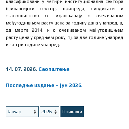
класификовани у четири институционална сектора
(финансијски сектор, привреда, синдикати и
становништво) се изјашњавају о очекиваном
међугодишњем расту цена за годину дана унапред, а,
од марта 2014, и о очекиваном међугодишњем
расту цена у средњем року, тј. за две године унапред
и за три године унапред.
14. 07. 2026.
Саопштење
Последње издање – јун 2026.
Прикажи