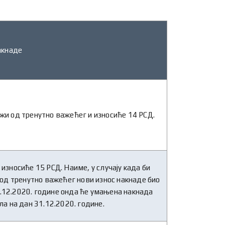
акнаде
жи од тренутно важећег и износиће 14 РСД.
износиће 15 РСД. Наиме, у случају када би
д тренутно важећег нови износ накнаде био
1.12.2020. године онда ће умањена накнада
ла на дан 31.12.2020. године.