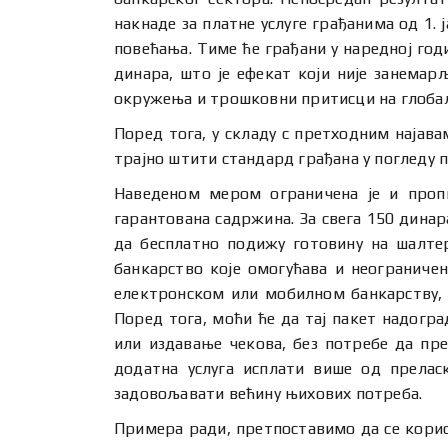
накнаде за платне услуге грађанима од 1.
повећања. Тиме ће грађани у наредној го
динара, што је ефекат који није занемар
окружења и трошковни притисци на глоба
Поред тога, у складу с претходним најава
трајно штити стандард грађана у погледу п
Наведеном мером ограничена је и пропи
гарантована садржина. За свега 150 динара
да бесплатно подижу готовину на шалтер
банкарство које омогућава и неограничен
електронском или мобилном банкарству, и
Поред тога, моћи ће да тај пакет надогр
или издавање чекова, без потребе да прел
додатна услуга исплати више од прелас
задовољавати већину њихових потреба.
Примера ради, претпоставимо да се корисн