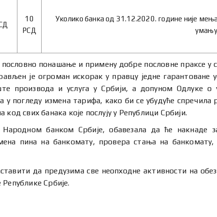
10
Уколико банка од 31.12.2020. године није мења
СД
РСД
умању
но пословно понашање и примену добре пословне праксе у
рављен је огроман искорак у правцу једне гарантоване у
ште производа и услуга у Србији, а допуном Одлуке о
 у погледу измена тарифа, како би се убудуће спречила 
 код свих банака које послују у Републици Србији.
 Народном банком Србије, обавезала да ће накнаде з
ена пина на банкомату, провера стања на банкомату, 
аставити да предузима све неопходне активности на обе
 Републике Србије.