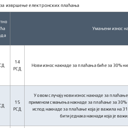
 за извршење електронских плаћања
тно
ећа
Умањени износ н
ада
14
СД
Нови износ накнаде за плаћања биће за 30% ни
РСД
У овом случају нови износ накнаде за плаћање 
15
применом смањења накнаде за плаћање за 30% о
СД
РСД
испод накнаде за плаћање која је важила на 3
бити једнака накнади која је важи