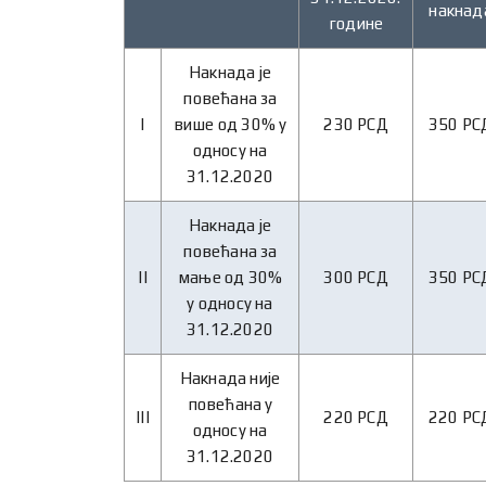
накнад
године
Накнада је
повећана за
I
више од 30% у
230 РСД
350 РС
односу на
31.12.2020
Накнада је
повећана за
II
мање од 30%
300 РСД
350 РС
у односу на
31.12.2020
Накнада није
повећана у
III
220 РСД
220 РС
односу на
31.12.2020