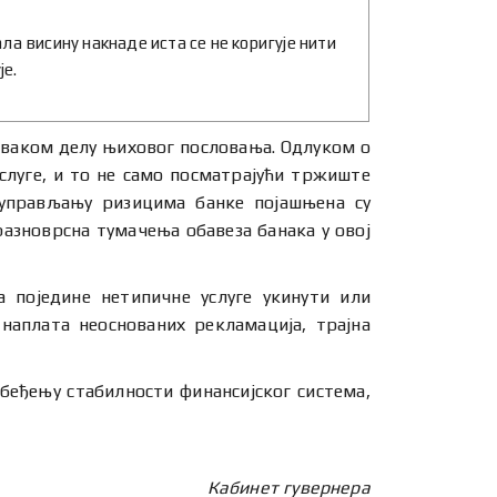
ла висину накнаде иста се не коригује нити
је.
 сваком делу њиховог пословања. Одлуком о
слуге, и то не само посматрајући тржиште
 управљању ризицима банке појашњена су
разноврсна тумачења обавеза банака у овој
а поједине нетипичне услуге укинути или
наплата неоснованих рекламација, трајна
збеђењу стабилности финансијског система,
Кабинет гувернера