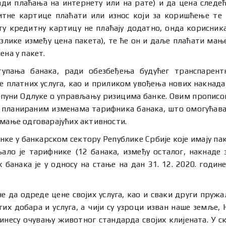
ади плаћања на интернету или на рате) и да цена следећ
тне картице плаћати или износ који за коришћење те 
 ту кредитну картицу не плаћају додатно, онда корисник
лике између цена пакета), те ће он и даље плаћати мање
ена у пакет.
пања банака, ради обезбеђења будућег транспарентн
 платних услуга, као и приликом увођења нових накнада
допуни Одлуке о управљању ризицима банке. Овим прописо
 планираним изменама тарифника банака, што омогућава
имање одговарајућих активности.
банке у банкарском сектору Републике Србије које имају п
њало је тарифнике (12 банака, између осталог, накнаде 
 банака је у односу на стање на дан 31. 12. 2020. годи
е да одреде цене својих услуга, као и сваки други пружа
их добара и услуга, а чији су узроци изван наше земље, 
есу очувању животног стандарда својих клијената. У ск