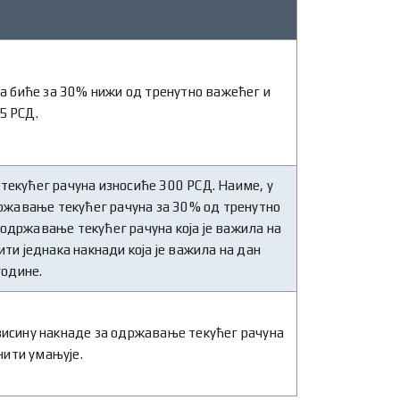
а биће за 30% нижи од тренутно важећег и
5 РСД.
текућег рачуна износиће 300 РСД. Наиме, у
ржавање текућег рачуна за 30% од тренутно
 одржавање текућег рачуна која је важила на
ти једнака накнади која је важила на дан
године.
 висину накнаде за одржавање текућег рачуна
 нити умањује.