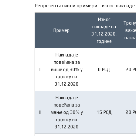
Репрезентативни примери - износ накнаде
Износ
Трену
накнаде на
Пример
важ
31.12.2020.
накн
године
Накнада је
повећана за
I
више од 30% у
0 РСД
20 Р
односу на
31.12.2020
Накнада је
повећана за
II
мање од 30% у
15 РСД
20 Р
односу на
31.12.2020