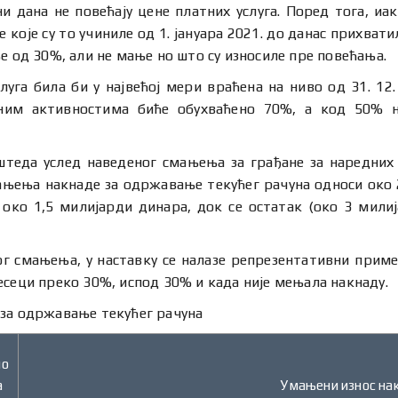
и дана не повећају цене платних услуга. Поред тога, иа
е које су то учиниле од 1. јануара 2021. до данас прихвати
е од 30%, али не мање но што су износиле пре повећања.
луга била би у највећој мери враћена на ниво од 31. 12.
еним активностима биће обухваћено 70%, а код 50% 
уштеда услед наведеног смањења за грађане за наредних
мањења накнаде за одржавање текућег рачуна односи око 
око 1,5 милијарди динара, док се остатак (око 3 милиј
 смањења, у наставку се налазе репрезентативни примери
есеци преко 30%, испод 30% и када није мењала накнаду.
 за одржавање текућег рачуна
но
а
Умањени износ на