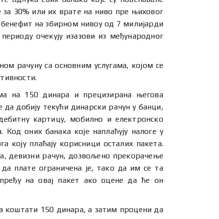
е за 30% или их врате на ниво пре њиховог
 бенефит на збирном нивоу од 7 милијарди
 периоду очекују изазови из међународног
ном рачуну са основним услугама, којом се
ктивности.
ама на 150 динара и прецизирана његова
е да добију текући динарски рачун у банци,
 дебитну картицу, мобилно и електронско
 Код оних банака које наплаћују налоге у
а коју плаћају корисници осталих пакета.
ца, девизни рачун, дозвољено прекорачење
 да плате ограничена је, тако да им се та
пређу на овај пакет ако оцене да ће он
да коштати 150 динара, а затим процени да