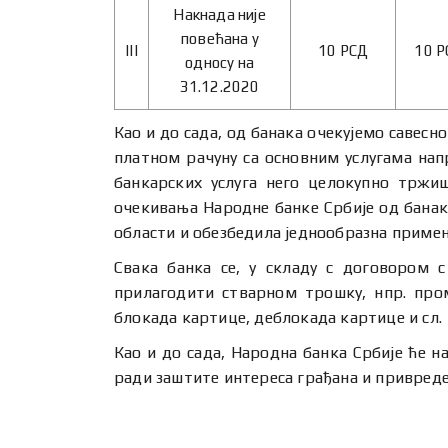
Накнада није
повећана у
III
10 РСД
10 Р
односу на
31.12.2020
Као и до сада, од банака очекујемо савес
платном рачуну са основним услугама нап
банкарских услуга него целокупно тржи
очекивања Народне банке Србије од банака
области и обезбедила једнообразна примена
Свака банка се, у складу с договором с
прилагодити стварном трошку, нпр. пром
блокада картице, деблокада картице и сл.
Као и до сада, Народна банка Србије ће н
ради заштите интереса грађана и привреде