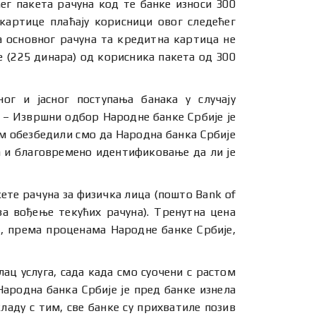
ег пакета рачуна код те банке износи 300
картице плаћају корисници овог следећег
а основног рачуна та кредитна картица не
 (225 динара) од корисника пакета од 300
ог и јасног поступања банака у случају
 – Извршни одбор Народне банке Србије је
м обезбедили смо да Народна банка Србије
 и благовремено идентификовање да ли је
акете рачуна за физичка лица (пошто Bank of
за вођење текућих рачуна). Тренутна цена
не, према проценама Народне банке Србије,
лац услуга, сада када смо суочени с растом
Народна банка Србије је пред банке изнела
ладу с тим, све банке су прихватиле позив