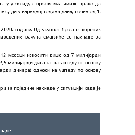
ко су у складу с прописима имале право да
ле су да у наредној години дана, почев од 1.
 2020. године. Од укупног броја отворених
наведених рачуна смањиће се накнаде за
 12 месеци износити више од 7 милијарди
2,5 милијарди динара, на уштеду по основу
арди динара) односи на уштеду по основу
 за поједине накнаде у ситуацији када је
кнаде