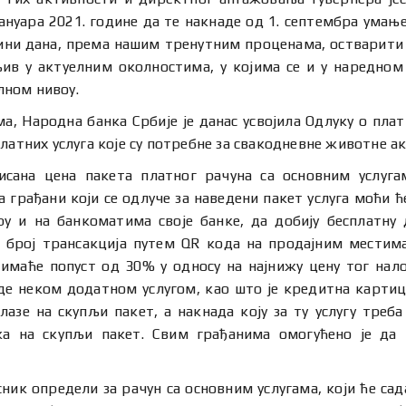
 јануара 2021. године да те накнаде од 1. септембра умањ
дини дана, према нашим тренутним проценама, остварити
љив у актуелним околностима, у којима се и у наредном
лном нивоу.
ма, Народна банка Србије је данас усвојила Одлуку о плат
латних услуга које су потребне за свакодневне животне а
сана цена пакета платног рачуна са основним услуг
 грађани који се одлуче за наведени пакет услуга моћи ћ
у и на банкоматима своје банке, да добију бесплатну
 број трансакција путем QR кода на продајним местима.
маће попуст од 30% у односу на најнижу цену тог налог
аде неком додатном услугом, као што је кредитна карти
азе на скупљи пакет, а накнада коју за ту услугу треба
ка на скупљи пакет. Свим грађанима омогућено је да 
ик определи за рачун са основним услугама, који ће са