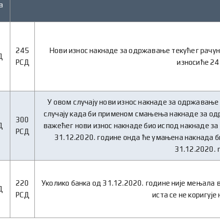
а
245
Нови износ накнаде за одржавање текућег рачун
Д
РСД
износиће 24
У овом случају нови износ накнаде за одржавање 
случају када би применом смањења накнаде за од
300
Д
важећег нови износ накнаде био испод накнаде за
РСД
31.12.2020. године онда ће умањена накнада би
31.12.2020. 
220
Уколико банка од 31.12.2020. године није мењала
Д
РСД
иста се не коригује