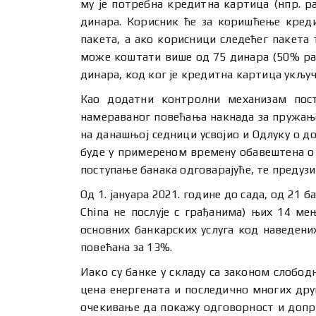
му је потребна кредитна картица (нпр. р
динара. Корисник ће за коришћење креди
пакета, а ако корисници следећег пакета
може коштати више од 75 динара (50% раз
динара, код ког је кредитна картица укључ
Као додатни контролни механизам посту
намераваног повећања накнада за пружање
на данашњој седници усвојио и Одлуку о 
буде у примереном времену обавештена о
поступање банака одговарајуће, те предуз
Од 1. јануара 2021. године до сада, од 21 
China не послује с грађанима) њих 14 ме
основних банкарских услуга код наведених
повећана за 13%.
Иако су банке у складу са законом слободн
цена енергената и последично многих друг
очекивање да покажу одговорност и доприн