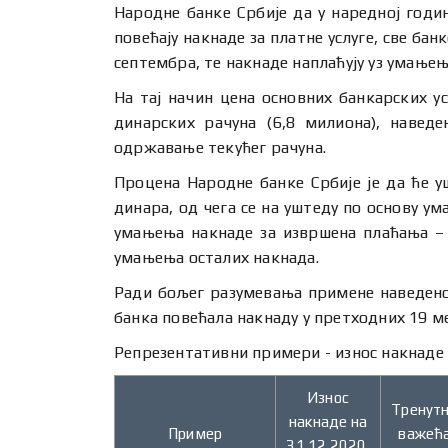
Народне банке Србије да у наредној годин
повећају накнаде за платне услуге, све банк
септембра, те накнаде наплаћују уз умањењ
На тај начин цена основних банкарских ус
динарских рачуна (6,8 милиона), навед
одржавање текућег рачуна.
Процена Народне банке Србије је да ће 
динара, од чега се на уштеду по основу у
умањења накнаде за извршена плаћања – 
умањења осталих накнада.
Ради бољег разумевања примене наведеног
банка повећала накнаду у претходних 19 м
Репрезентативни примери - износ накнаде
Износ
Тренут
накнаде на
Пример
важећ
31.12.2020.