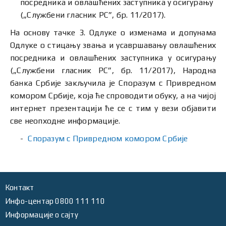
посредника и овлашћених заступника у осигурању
(„Службени гласник РС”, бр. 11/2017).
На основу тачке 3. Одлуке о изменама и допунама
Одлуке о стицању звања и усавршавању овлашћених
посредника и овлашћених заступника у осигурању
(„Службени гласник РС”, бр. 11/2017), Народна
банка Србије закључила је Споразум с Привредном
комором Србије, која ће спроводити обуку, а на чијој
интернет презентацији ће се с тим у вези објавити
све неопходне информације.
Споразум с Привредном комором Србије
Контакт
Инфо-центар 0800 111 110
Информације о сајту