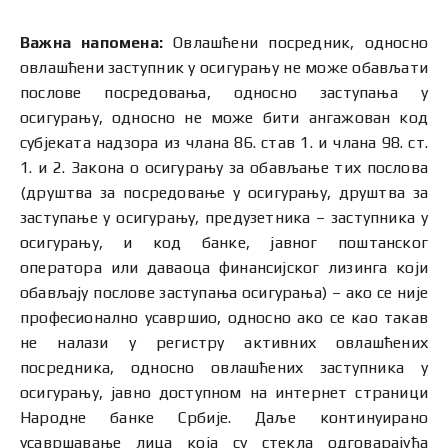
Важна напомена:
Овлашћени посредник, односно
овлашћени заступник у осигурању не може обављати
послове посредовања, односно заступања у
осигурању, односно не може бити ангажован код
субјеката надзора из члана 86. став 1. и члана 98. ст.
1. и 2. Закона о осигурању за обављање тих послова
(друштва за посредовање у осигурању, друштва за
заступање у осигурању, предузетника – заступника у
осигурању, и код банке, јавног поштанског
оператора или даваоца финансијског лизинга који
обављају послове заступања осигурања) – ако се није
професионално усавршио, односно ако се као такав
не налази у регистру активних овлашћених
посредника, односно овлашћених заступника у
осигурању, јавно доступном на интернет страници
Народне банке Србије. Даље континуирано
усавршавање лица која су стекла одговарајућа