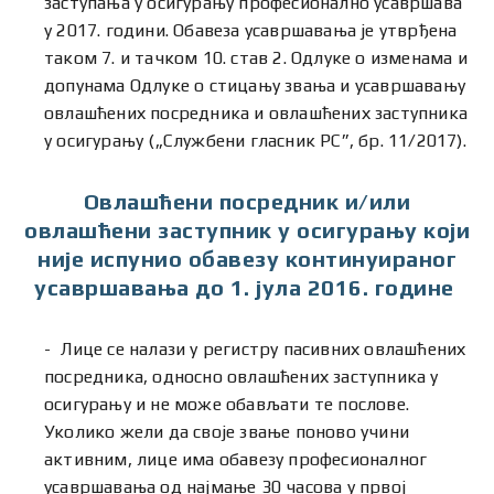
заступања у осигурању професионално усавршава
у 2017. години. Обавеза усавршавања је утврђена
таком 7. и тачком 10. став 2. Одлуке о изменама и
допунама Одлуке о стицању звања и усавршавању
овлашћених посредника и овлашћених заступника
у осигурању („Службени гласник РС”, бр. 11/2017).
Овлашћени посредник и/или
овлашћени заступник у осигурању који
није испунио обавезу континуираног
усавршавања до 1. јула 2016. године
Лице се налази у регистру пасивних овлашћених
посредника, односно овлашћених заступника у
осигурању и не може обављати те послове.
Уколико жели да своје звање поново учини
активним, лице има обавезу професионалног
усавршавања од најмање 30 часова у првој