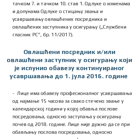
тачком 7. и тачком 10. став 1. Одлуке о изменама
и допунама Одлуке о стицању звања и
усавршавању овлашћених посредника и
овлашћених заступника у осигурању („Службени
гласник РС”, бр. 11/2017).
Овлашћени посредник и/или
овлашћени заступник у осигурању који
је испунио обавезу континуираног
усавршавања до 1. јула 2016. године
Лице има обавезу професионалног усавршавања
од најмање 15 часова за свако стечено звање у
календарској години у којој обавља послове
посредовања, односно заступања у осигурању
почев од 2018. године. Лице није дужно да се при
обављању послова посредовања, односно