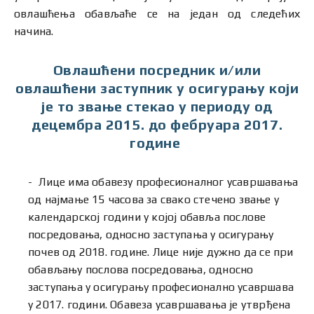
овлашћења обављаће се на један од следећих
начина.
Овлашћени посредник и/или
овлашћени заступник у осигурању који
је то звање стекао у периоду од
децембра 2015. до фебруара 2017.
године
Лице има обавезу професионалног усавршавања
од најмање 15 часова за свако стечено звање у
календарској години у којој обавља послове
посредовања, односно заступања у осигурању
почев од 2018. године. Лице није дужно да се при
обављању послова посредовања, односно
заступања у осигурању професионално усавршава
у 2017. години. Обавеза усавршавања је утврђена