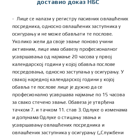
доставио доказ НБС
Лице се налази у регистру пасивних овлашћених
посредника, односно овлашћених заступника у
осигурању и не може обављати те послове.
Уколико жели да своје звање поново учини
активним, лице има обавезу професионалног
усавршавања од најмање 20 часова у првој
календарској години у којој обавља послове
посредовања, односно заступања у осигурању. У
свакој наредној календарској години у којој
обавља те послове лице је дужно да се
професионално усавршава најмање по 15 часова
за свако стечено звање. Обавеза је утврђена
тачком 7. и тачком 11. став 3. Одлуке о изменама
и допунама Одлуке о стицању звања и
усавршавању овлашћених посредника и
овлашћених заступника у осигурању („Службени