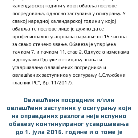
календарској години у којој обавља послове
посредовања, односно заступања у осигурању. У
свакој наредној календарској години у којој
обавља те послове лице је дужно да се
професионално усавршава најмање по 15 часова
за свако стечено звање. Обавеза је утврђена
тачком 7. и тачком 11. став 2. Одлуке о изменама
и допунама Одлуке о стицању звања и
усавршавању овлашћених посредника и
овлашћених заступника у осигурању („Службени
гласник РС”, бр. 11/2017).
Овлашћени посредник и/или
овлашћени заступник у осигурању који
из оправданих разлога није испунио
обавезу континуираног усавршавања
до 1. јула 2016. године и о томе је