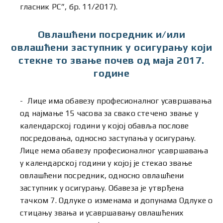
гласник РС”, бр. 11/2017).
Овлашћени посредник и/или
овлашћени заступник у осигурању који
стекне то звање почев од маја 2017.
године
Лице има обавезу професионалног усавршавања
од најмање 15 часова за свако стечено звање у
календарској години у којој обавља послове
посредовања, односно заступања у осигурању.
Лице нема обавезу професионалног усавршавања
у календарској години у којој је стекао звање
овлашћени посредник, односно овлашћени
заступник у осигурању. Обавеза је утврђена
тачком 7. Одлуке о изменама и допунама Одлуке о
стицању звања и усавршавању овлашћених