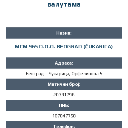
валутама
Назив:
MCM 965 D.O.O. BEOGRAD (ČUKARICA)
Адреса:
Београд – Чукарица, Орфелинова 5
Матични број:
20731796
ПИБ:
107047758
Телефон: