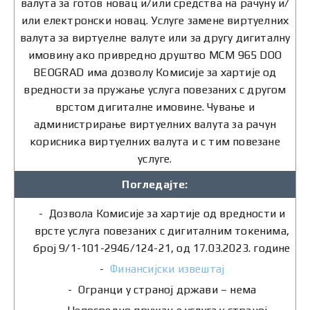
валута за готов новац и/или средства на рачуну и/
или електронски новац. Услуге замене виртуелних
валута за виртуелне валуте или за другу дигиталну
имовину ако привредно друштво MCM 965 DOO
BEOGRAD има дозволу Комисије за хартије од
вредности за пружање услуга повезаних с другом
врстом дигиталне имовине. Чување и
администрирање виртуелних валута за рачун
корисника виртуелних валута и с тим повезане
услуге.
Погледајте:
Дозвола Комисије за хартије од вредности и
врсте услуга повезаних с дигиталним токенима,
број 9/1-101-2946/124-21, од 17.03.2023. године
Финансијски извештај
Огранци у страној држави – нема