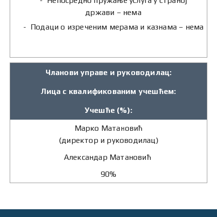
Непосредно пружање услуга у страној
држави – нема
Подаци о изреченим мерама и казнама – нема
Чланови управе и руководилац:
Лица с квалификованим учешћем:
Учешће (%):
Марко Матановић
(директор и руководилац)
Александар Матановић
90%