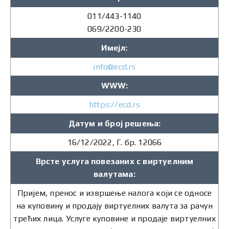
011/443-1140
069/2200-230
Имејл:
info@ecd.rs
WWW:
https://ecd.rs
Датум и број решења:
16/12/2022, Г. бр. 12066
Врсте услуга повезаних с виртуелним
валутама:
Пријем, пренос и извршење налога који се односе
на куповину и продају виртуелних валута за рачун
трећих лица. Услуге куповине и продаје виртуелних