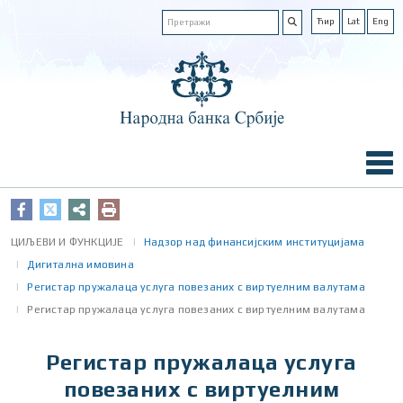
Ћир
Lat
Eng
ЦИЉЕВИ И ФУНКЦИЈЕ
Надзор над финансијским институцијама
Дигитална имовина
Регистар пружалаца услуга повезаних с виртуелним валутама
Регистар пружалаца услуга повезаних с виртуелним валутама
Регистар пружалаца услуга
повезаних с виртуелним