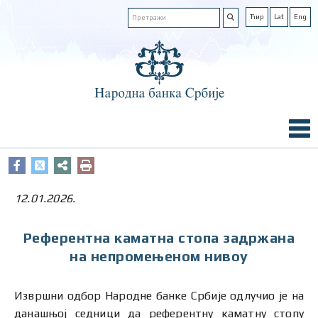
Ћир
Lat
Eng
12.01.2026.
Референтна каматна стопа задржана
на непромењеном нивоу
Извршни одбор Народне банке Србије одлучио је на
данашњој седници да референтну каматну стопу