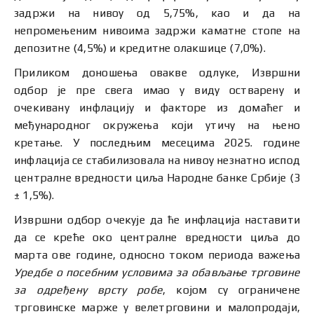
задржи на нивоу од 5,75%, као и да на
непромењеним нивоима задржи каматне стопе на
депозитне (4,5%) и кредитне олакшице (7,0%).
Приликом доношења овакве одлуке, Извршни
одбор је пре свега имао у виду остварену и
очекивану инфлацију и факторе из домаћег и
међународног окружења који утичу на њено
кретање. У последњим месецима 2025. године
инфлација се стабилизовала на нивоу незнатно испод
централне вредности циља Народне банке Србије (3
± 1,5%).
Извршни одбор очекује да ће инфлација наставити
да се креће око централне вредности циља до
марта ове године, односно током периода важења
Уредбе о посебним условима за обављање трговине
за одређену врсту робе
, којом су ограничене
трговинске марже у велетрговини и малопродаји,