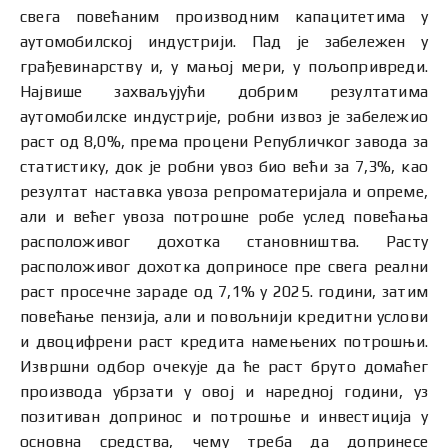
свега повећаним производним капацитетима у
аутомобилској индустрији. Пад је забележен у
грађевинарству и, у мањој мери, у пољопривреди.
Највише захваљујући добрим резултатима
аутомобилске индустрије, робни извоз је забележио
раст од 8,0%, према процени Републичког завода за
статистику, док је робни увоз био већи за 7,3%, као
резултат наставка увоза репроматеријала и опреме,
али и већег увоза потрошне робе услед повећања
расположивог дохотка становништва. Расту
расположивог дохотка доприносе пре свега реални
раст просечне зараде од 7,1% у 2025. години, затим
повећање пензија, али и повољнији кредитни услови
и двоцифрени раст кредита намењених потрошњи.
Извршни одбор очекује да ће раст бруто домаћег
производа убрзати у овој и наредној години, уз
позитиван допринос и потрошње и инвестиција у
основна средства, чему треба да допринесе