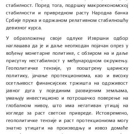
стабилност. Поред тога, подршку макроекономској
стабилности и привредном расту Народна банка
Србије пружа и одржаном релативном стабилношћу
девизног курса.
У образложењу своје одлуке Извршни одбор
наглашава да је и даље неопходан појачан опрез у
вођењу монетарне политике, с обзиром на и даље
присутну нестабилност у међународном окружењу.
Геополитичке тензије, уз пооштрену царинску
политику, јачање протекционизма, као и високу
осетљивост финансијских тржишта на одрживост
јавног дуга у појединим развијеним земљама,
умањују инвестиционо и потрошачко поверење на
глобалном нивоу, што има негативан утицај на
изгледе за раст светске привреде. Истовремено,
геополитичке тензије и раст протекционизма могу
знатно утицати на производњу и извоз домаће