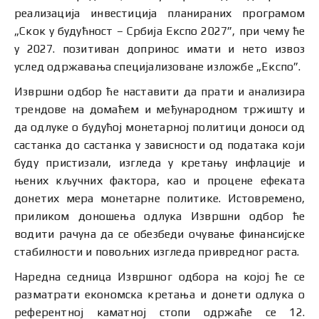
реализација инвестиција планираних програмом
„Скок у будућност – Србија Експо 2027”, при чему ће
у 2027. позитиван допринос имати и нето извоз
услед одржавања специјализоване изложбе „Експо”.
Извршни одбор ће наставити да прати и анализира
трендове на домаћем и међународном тржишту и
да одлуке о будућој монетарној политици доноси од
састанка до састанка у зависности од података који
буду пристизали, изгледа у кретању инфлације и
њених кључних фактора, као и процене ефеката
донетих мера монетарне политике. Истовремено,
приликом доношења одлука Извршни одбор ће
водити рачуна да се обезбеди очување финансијске
стабилности и повољних изгледа привредног раста.
Наредна седница Извршног одбора на којој ће се
разматрати економска кретања и донети одлука о
референтној каматној стопи одржаће се 12.