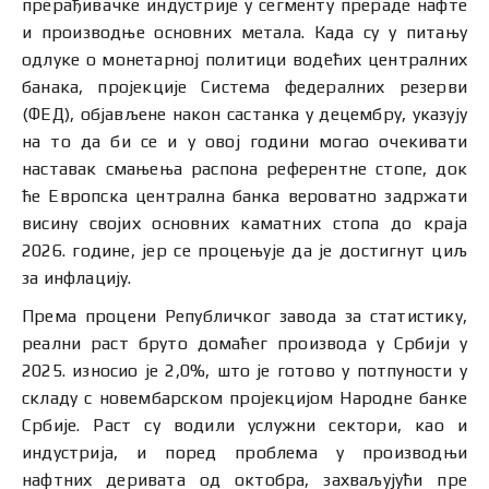
прерађивачке индустрије у сегменту прераде нафте
и производње основних метала. Када су у питању
одлуке о монетарној политици водећих централних
банака, пројекције Система федералних резерви
(ФЕД), објављене након састанка у децембру, указују
на то да би се и у овој години могао очекивати
наставак смањења распона референтне стопе, док
ће Европска централна банка вероватно задржати
висину својих основних каматних стопа до краја
2026. године, јер се процењује да је достигнут циљ
за инфлацију.
Према процени Републичког завода за статистику,
реални раст бруто домаћег производа у Србији у
2025. износио је 2,0%, што је готово у потпуности у
складу с новембарском пројекцијом Народне банке
Србије. Раст су водили услужни сектори, као и
индустрија, и поред проблема у производњи
нафтних деривата од октобра, захваљујући пре