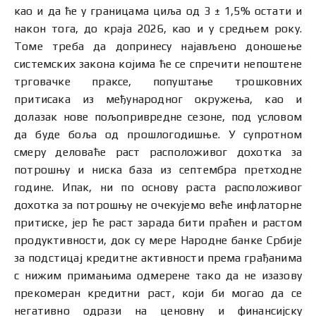
као и да ће у границама циља од 3 ± 1,5% остати и
након тога, до краја 2026, као и у средњем року.
Томе треба да допринесу најављено доношење
системских закона којима ће се спречити непоштене
трговачке праксе, попуштање трошковних
притисака из међународног окружења, као и
долазак нове пољопривредне сезоне, под условом
да буде боља од прошлогодишње. У супротном
смеру деловаће раст расположивог дохотка за
потрошњу и ниска база из септембра претходне
године. Ипак, ни по основу раста расположивог
дохотка за потрошњу не очекујемо веће инфлаторне
притиске, јер ће раст зарада бити праћен и растом
продуктивности, док су мере Народне банке Србије
за подстицај кредитне активности према грађанима
с нижим примањима одмерене тако да не изазову
прекомеран кредитни раст, који би могао да се
негативно одрази на ценовну и финансијску