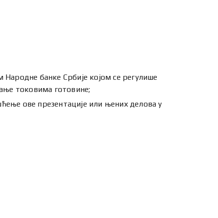
м Народне банке Србије којом се регулише
љање токовима готовине;
ћење ове презентације или њених делова у