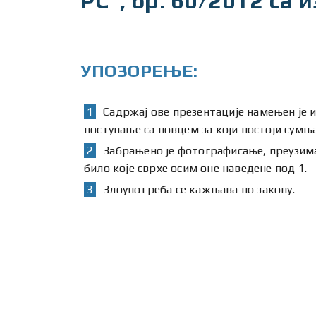
РС”, бр. 60/2012 са 
УПОЗОРЕЊЕ:
Садржај ове презентације намењен је и
поступање са новцем за који постоји сум
Забрањено је фотографисање, преузим
било које сврхе осим оне наведене под 1.
Злоупотреба се кажњава по закону.