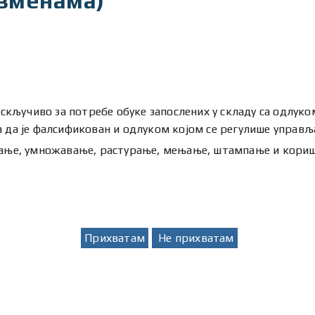
изменама)
скључиво за потребе обуке запослених у складу са одлуко
ња да је фалсификован и одлуком којом се регулише управ
ање, умножавање, растурање, мењање, штампање и кориш
Прихватам
Не прихватам