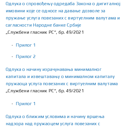
Одлука о спровођењу одредаба Закона о дигиталној
имовини које се односе на давање дозволe за
пружање услуга повезаних с виртуелним валутама и
сагласности Народне банке Србије
„Службени гласник РС“, бр. 49/2021
Прилог 1
Прилог 2
Одлука о начину израчунавања минималног
капитала и извештавању о минималном капиталу
пружаоца услуга повезаних с виртуелним валутама
„Службени гласник РС“, бр. 49/2021
Прилог 1
Одлука о ближим условима и начину вршења
надзора над пружаоцем услуга повезаних с