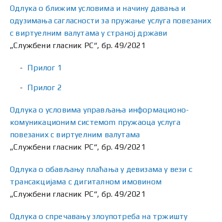
Одлука о ближим условима и начину давања и
одузимања сагласности за пружање услуга повезаних
с виртуелним валутама у страној држави
„Службени гласник РС“, бр. 49/2021
Прилог 1
Прилог 2
Одлука о условима управљања информационо-
комуникационим системom пружаоца услуга
повезаних с виртуелним валутама
„Службени гласник РС“, бр. 49/2021
Одлукa о обављању плаћања у девизама у вези с
трансакцијама с дигиталном имовином
„Службени гласник РС“, бр. 49/2021
Одлука о спречавању злоупотребa на тржишту