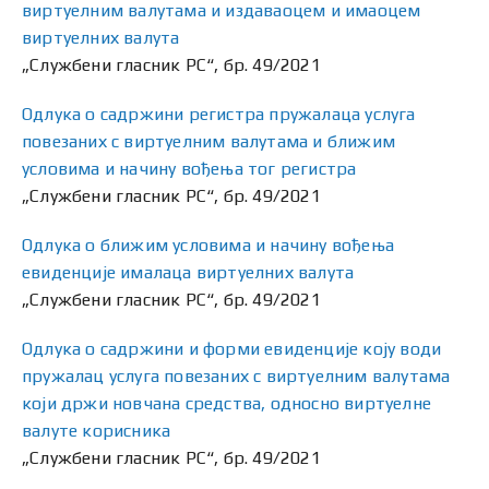
виртуелним валутама и издаваоцем и имаоцем
виртуелних валута
„Службени гласник РС“, бр. 49/2021
Одлука о садржини регистра пружалаца услуга
повезаних с виртуелним валутама и ближим
условима и начину вођења тог регистра
„Службени гласник РС“, бр. 49/2021
Одлука о ближим условима и начину вођења
евиденције ималаца виртуелних валута
„Службени гласник РС“, бр. 49/2021
Одлука о садржини и форми евиденције коју води
пружалац услуга повезаних с виртуелним валутама
који држи новчана средства, односно виртуелне
валуте корисника
„Службени гласник РС“, бр. 49/2021