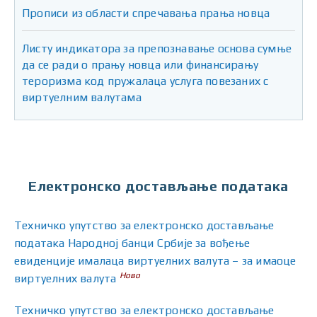
Прописи из области спречавања прања новца
Листу индикатора за препознавање основа сумње
да се ради о прању новца или финансирању
тероризма код пружалаца услуга повезаних с
виртуелним валутама
Електронско достављање података
Техничко упутство за електронско достављање
података Народној банци Србије за вођење
евиденције ималаца виртуелних валута – за имаоце
Ново
виртуелних валута
Техничко упутство за електронско достављање