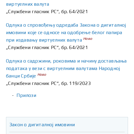
виртуелних валута
„Службени гласник РС“, бр. 64/2021
Одлука о спровођењу одредаба Закона о дигиталној
имовини које се односе на одобрење белог папира
Ново
при издавању виртуелних валута
„Службени гласник РС“, бр. 64/2021
Одлука о садржини, роковима и начину достављања
података у вези с виртуелним валутама Народној
Ново
банци Србије
„Службени гласник РС“, бр. 119/2023
Прилози
Закон о дигиталној имовини