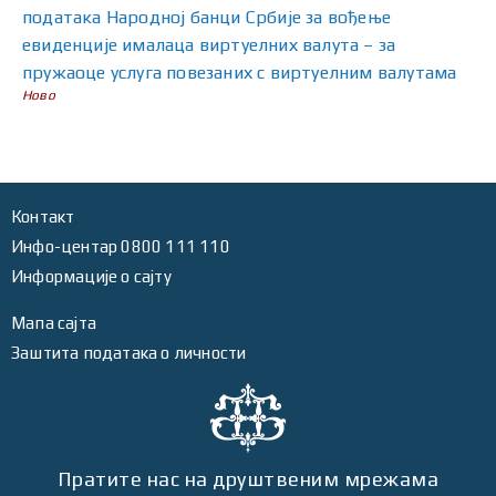
података Народној банци Србије за вођење
евиденције ималаца виртуелних валута – за
пружаоце услуга повезаних с виртуелним валутама
Ново
Контакт
Инфо-центар 0800 111 110
Информације о сајту
Мапа сајта
Заштита података о личности
Пратите нас на друштвеним мрежама