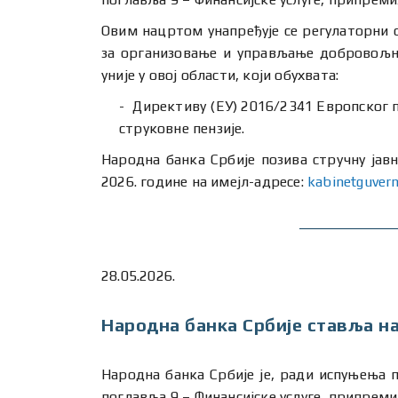
Овим нацртом унапређује се регулаторни
за организовање и управљање добровољн
уније у овој области, који обухвата:
Директиву (ЕУ) 2016/2341 Европског п
струковне пензије.
Народна банка Србије позива стручну јавн
2026. године на имејл-адресе:
kabinetguver
28.05.2026.
Народна банка Србије ставља на
Народна банка Србије је, ради испуњења п
поглавља 9 – Финансијске услуге, припрем