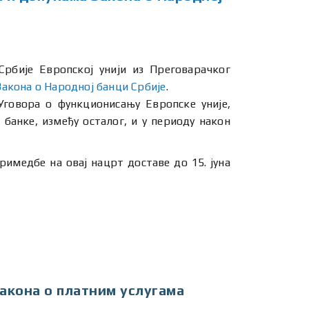
Србије Европској унији из Преговарачког
Закона о Народној банци Србије
.
Уговора о функционисању Европске уније,
банке, између осталог, и у периоду након
римедбе на овај нацрт доставе до 15. јуна
Закона о платним услугама