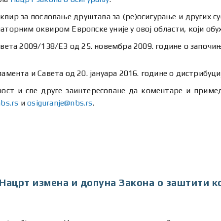
квир за пословање друштава за (ре)осигурање и других суб
аторним оквиром Европске уније у овој области, који обу
вета 2009/138/ЕЗ од 25. новембра 2009. године о започи
мента и Савета од 20. јануара 2016. године о дистрибуци
ност и све друге заинтересоване да коментаре и примедб
bs.rs
и
osiguranje@nbs.rs
.
Нацрт измена и допуна Закона о заштити к