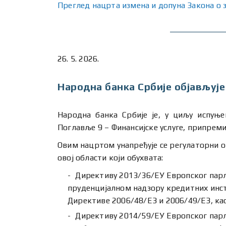
Преглед нацрта измена и допуна Закона о 
26. 5. 2026.
Народна банка Србије објављује
Народна банка Србије је, у циљу испуње
Поглавље 9 – Финансијске услуге, припрем
Овим нацртом унапређује се регулаторни о
овој области који обухвата:
Директиву 2013/36/ЕУ Европског парла
пруденцијалном надзору кредитних инст
Директиве 2006/48/ЕЗ и 2006/49/ЕЗ, ка
Директиву 2014/59/ЕУ Европског парла