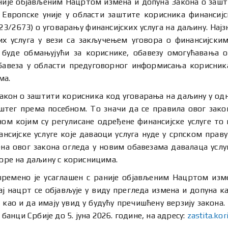
аније објављеним Нацртом измена и допуна Закона о зашт
Европске уније у области заштите корисника финансијск
23/2673) о уговарању финансијских услуга на даљину. Најз
х услуга у вези са закључењем уговора о финансијским
 буде обмањујући за кориснике, обавезу омогућавања 
обавеза у области предуговорног информисања корисника
ма.
Закон о заштити корисника код уговарања на даљину у одн
пштег према посебном. То значи да се правила овог за
м којим су регулисане одређене финансијске услуге то 
нансијске услуге које даваоци услуга нуде у српском прав
мена овог закона огледа у новим обавезама давалаца усл
воре на даљину с корисницима.
времено је усаглашен с раније објављеним Нацртом изм
овај нацрт се објављује у виду прегледа измена и допуна
, као и да имају увид у будућу пречишћену верзију закона
нци Србије до 5. јуна 2026. године, на адресу:
zastita.ko