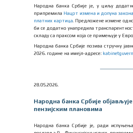
Народна банка Србије је, у циљу додат
припремила
Нацрт измена и допуна закон
платних картица
. Предложене измене одно
би се додатно унапредила транспарентнос
складу са праксом која се примењује у Евро
Народна банка Србије позива стручну јавн
2026. године на имејл-адресе:
kabinetguver
28.05.2026.
Народна банка Србије објављуј
пензијским плановима
Народна банка Србије је, ради испуњења
поглавља 9 – Финансијске услуге, припрем