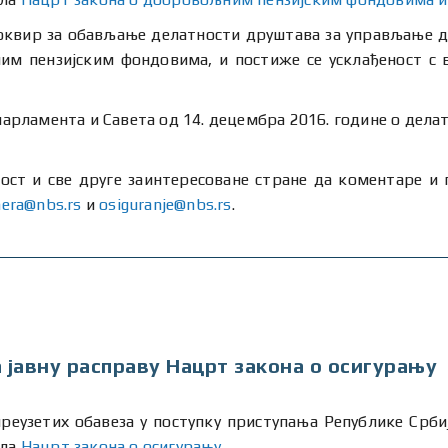
 оквир за обављање делатности друштава за управљање 
им пензијским фондовима, и постиже се усклађеност с
арламента и Савета од 14. децембра 2016. године о делат
ост и све друге заинтересоване стране да коментаре и 
nera@nbs.rs
и
osiguranje@nbs.rs
.
 јавну расправу Нацрт закона о осигурању
реузетих обавеза у поступку приступања Републике Срби
ила
Нацрт закона о осигурању
.