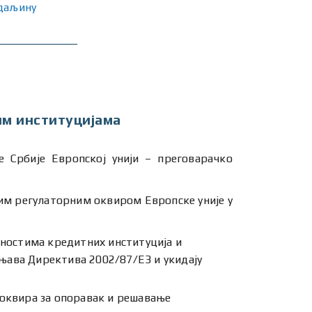
 даљину
им институцијама
е Србије Европској унији – преговарачко
ћим регулаторним оквиром Европске уније у
вностима кредитних институција и
њава Директива 2002/87/EЗ и укидају
 оквира за опоравак и решавање