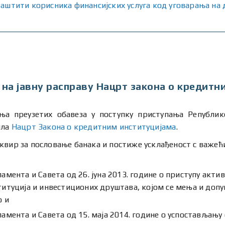
заштити корисника финансијских услуга код уговарања на
 на јавну расправу Нацрт закона о кредитн
ња преузетих обавеза у поступку приступања Републик
ила
Нацрт Закона о кредитним институцијама
.
квир за пословање банака и постиже усклађеност с важе
мента и Савета од 26. јуна 2013. године o приступу акти
итуција и инвестиционих друштава, којом се мења и допу
о и
мента и Савета од 15. маја 2014. године о успостављању