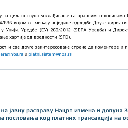
у за циљ потпуно усклађивање са правним тековинама Ев
/886 којом се мењају поједине одредбе Друге директив
у Унији, Уредбе (ЕУ) 260/2012 (SEPA Уредба) и Дирек
ње хартија од вредности (SFD).
ост и све друге заинтересоване стране да коментаре и п
nera@nbs.rs
и
platni.sistem@nbs.rs
 на јавну расправу Нацрт измена и допуна
а пословања код платних трансакција на о