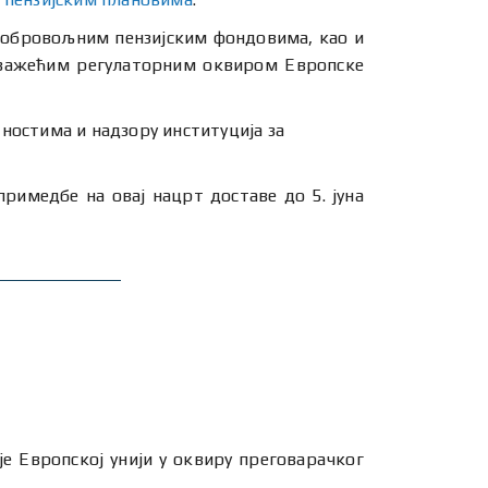
добровољним пензијским фондовима, као и
 важећим регулаторним оквиром Европске
ностима и надзору институција за
примедбе на овај нацрт доставе до 5. јуна
је Европској унији у оквиру преговарачког