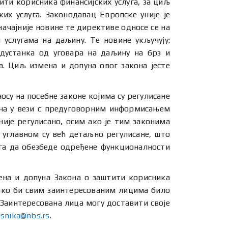
ити корисника финансијских услуга, за циљ
их услуга. Законодавац Европске уније је
начајније новине те директиве односе се на
 услугама на даљину. Те новине укључују:
одустанка од уговара на даљину на брз и
. Циљ измена и допуна овог закона јесте
осу на посебне законе којима су регулисане
кона у вези с предуговорним информисањем
није регулисано, осим ако је тим законима
у углавном су већ детаљно регулисане, што
уга да обезбеде одређене функционалности
ена и допуна Закона о заштити корисника
 како би свим заинтересованим лицима било
. Заинтересована лица могу доставити своје
risnika@nbs.rs
.