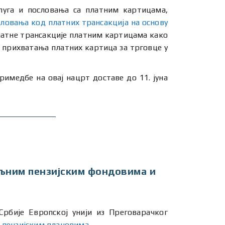
луга и пословања са платним картицама,
ловања код платних трансакција на основу
латне трансакције платним картицама како
 прихватања платних картица за трговце у
римедбе на овај нацрт доставе до 11. јуна
ољним пензијским фондовима и
Србије Европској унији из Преговарачког
 пензијским плановима
.