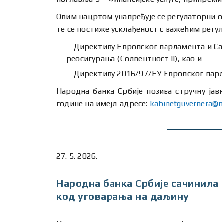
Овим нацртом унапређује се регулаторни о
те се постиже усклађеност с важећим регул
Директиву Европског парламента и Са
реосигурања (Солвентност II), као и
Директиву 2016/97/ЕУ Европског парла
Народна банка Србије позива стручну јав
године на имејл-адресе:
kabinetguvernera@n
27. 5. 2026.
Народна банка Србије сачинила 
код уговарања на даљину