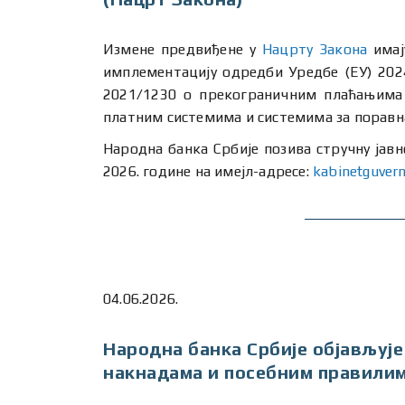
Измене предвиђене у
Нацрту Закона
имај
имплементацију одредби Уредбе (ЕУ) 2024
2021/1230 о прекограничним плаћањима 
платним системима и системима за поравна
Народна банка Србије позива стручну јавн
2026. године на имејл-адресе:
kabinetguver
04.06.2026.
Народна банка Србије објављује
накнадама и посебним правилим