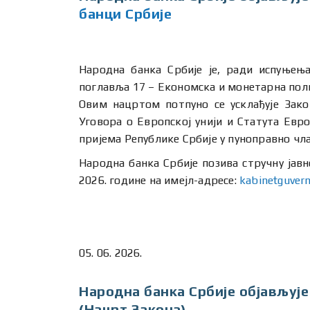
банци Србије
Народна банка Србије је, ради испуњења
поглавља 17 – Економска и монетарна по
Овим нацртом потпуно се усклађује Зако
Уговора о Европској унији и Статута Евр
пријема Републике Србије у пуноправно чла
Народна банка Србије позива стручну јавн
2026. године на имејл-адресе:
kabinetguver
05. 06. 2026.
Народна банка Србије објављује
(Нацрт Закона)