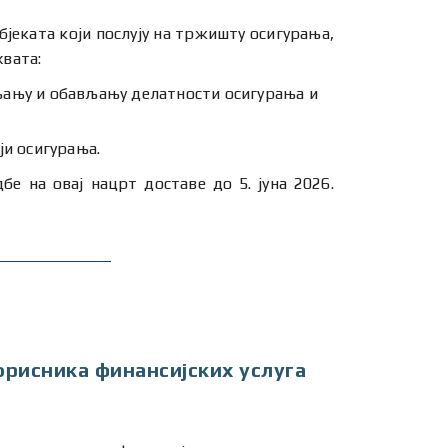
јеката који послују на тржишту осигурања,
хвата:
њању и обављању делатности осигурања и
ји осигурања.
е на овај нацрт доставе до 5. јуна 2026.
орисника финансијских услуга