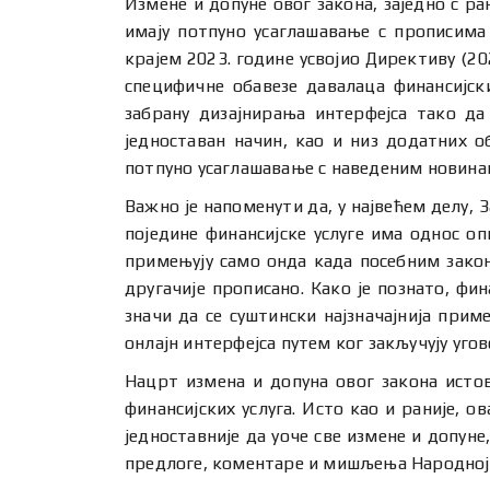
Измене и допуне овог закона, заједно с р
имају потпуно усаглашавање с прописима 
крајем 2023. године усвојио Директиву (20
специфичне обавезе давалаца финансијски
забрану дизајнирања интерфејса тако да
једноставан начин, као и низ додатних 
потпуно усаглашавање с наведеним новина
Важно је напоменути да, у највећем делу, 
поједине финансијске услуге има однос о
примењују само онда када посебним законо
другачије прописано. Како је познато, фи
значи да се суштински најзначајнија при
онлајн интерфејса путем ког закључују уго
Нацрт измена и допуна овог закона исто
финансијских услуга. Исто као и раније, 
једноставније да уоче све измене и допуне
предлоге, коментаре и мишљења Народној ба