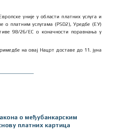
ропске уније у области платних услуга и
е о платним услугама (PSD2), Уредбе (ЕУ)
тиве 98/26/EC о коначности поравнања у
римедбе на овај Нацрт доставе до 11. јуна
 Закона о међубанкарским
снову платних картица