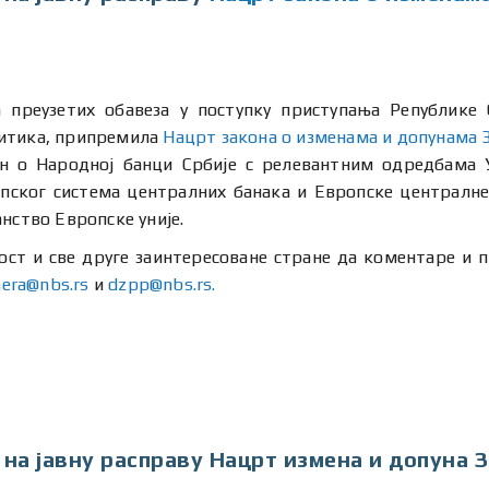
 преузетих обавеза у поступку приступања Републике 
литика, припремила
Нацрт закона о изменама и допунама 
н о Народној банци Србије с релевантним одредбама 
опског система централних банака и Европске централне 
нство Европске уније.
ост и све друге заинтересоване стране да коментаре и п
nera@nbs.rs
и
dzpp@nbs.rs.
 на јавну расправу Нацрт измена и допуна 