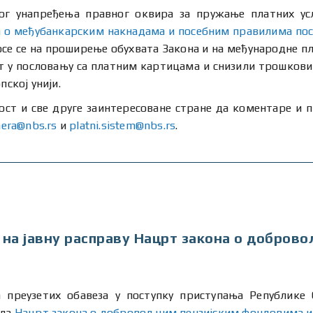
ног унапређења правног оквира за пружање платних ус
а о међубанкарским накнадама и посебним правилима пос
се се на проширење обухвата Закона и на међународне п
т у пословању са платним картицама и снизили трошкови
пској унији.
ост и све друге заинтересоване стране да коментаре и п
nera@nbs.rs
и
platni.sistem@nbs.rs
.
е на јавну расправу Нацрт закона о добров
 преузетих обавеза у поступку приступања Републике 
ила
Нацрт закона о добровољним пензијским фондовима и