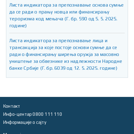
Листа индикатора за препознавање основа сумње
да се ради о прању новца или финансирању
тероризма код мењача (Г. бр. 590 од 5. 5. 2025.
године)
Листа индикатора за препознавање лица и
трансакција за које постоје основи сумње да се
ради о финансирању ширења оружја за масовно
уништење за обвезнике из надлежности Народне
банке Србије (Г. бр. 6039 од 12. 5. 2025. године)
Контакт
Инфо-центар 0800 111 110
Информације о сајту