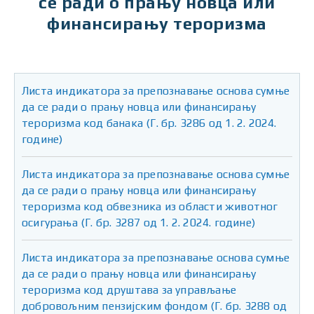
се ради о прању новца или
финансирању тероризма
Листа индикатора за препознавање основа сумње
да се ради о прању новца или финансирању
тероризма код банака (Г. бр. 3286 од 1. 2. 2024.
године)
Листа индикатора за препознавање основа сумње
да се ради о прању новца или финансирању
тероризма код обвезника из области животног
осигурања (Г. бр. 3287 од 1. 2. 2024. године)
Листа индикатора за препознавање основа сумње
да се ради о прању новца или финансирању
тероризма код друштaва за управљање
добровољним пензијским фондом (Г. бр. 3288 од