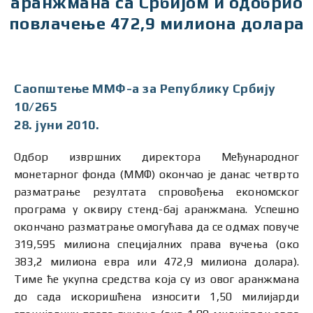
аранжмана са Србијом и одобрио
повлачење 472,9 милиона долара
Саопштење ММФ-а за Републику Србију
10/265
28. јуни 2010.
Одбор извршних директора Међународног
монетарног фонда (ММФ) окончао је данас четврто
разматрање резултата спровођења економског
програма у оквиру стенд-бај аранжмана. Успешно
окончано разматрање омогућава да се одмах повуче
319,595 милиона специјалних права вучења (око
383,2 милиона евра или 472,9 милиона долара).
Тиме ће укупна средства која су из овог аранжмана
до сада искоришћена износити 1,50 милијарди