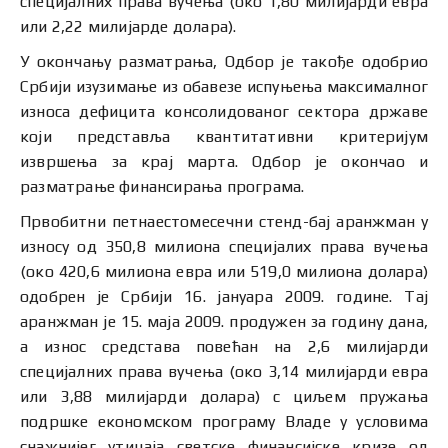
специјалних права вучења (око 1,80 милијарди евра
или 2,22 милијарде долара).
У окончању разматрања, Одбор је такође одобрио
Србији изузимање из обавезе испуњења максималног
износа дефицита консолидованог сектора државе
који представља квантитативни критеријум
извршења за крај марта. Одбор је окончао и
разматрање финансирања програма.
Првобитни петнаестомесечни стенд-бај аранжман у
износу од 350,8 милиона специјалих права вучења
(око 420,6 милиона евра или 519,0 милиона долара)
одобрен је Србији 16. јануара 2009. године. Тај
аранжман је 15. маја 2009. продужен за годину дана,
а износ средстава повећан на 2,6 милијарди
специјалних права вучења (око 3,14 милијарди евра
или 3,88 милијарди долара) с циљем пружања
подршке економском програму Владе у условима
снажнијег утицаја светске финансијске кризе од