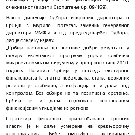
очекиваног (видети Саопштење бр. 09/169).
Након дискусије Одбора извршних директора о
Србији, г. Мурило Португал, заменик генералног
директора ММФ-а и в.д. председавајућег Одбора,
дао је следећу изјаву:
„Србија наставља да постиже добре резултате у
оквиру економског програма упркос слабијем
макроекономском окружењу у првој половини 2010.
године. Позиција Србије у погледу екстерног
финансирања је знатно побољшана, стање девизних
резерви је стабилно, а инфлација је и даље под
контролом. Без обзира на та позитивна кретања,
Србија је и даље подложна неповољним
финансијским утицајима из региона.
Стратегија фискалног прилагођавања српских
власти је и даље усмерена на средњорочну
консолидацију. Биће омогућено активирање