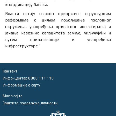
координацију банака.
Власти остају снажно привржене структурним
реформама с циљем побољшања пословног
окружења, унапређења приватног инвестирања и
јачања извозних капацитета земље, укључујући и
путем приватизације и унапређења
инфраструктуре.“
Контакт
Инфо-центар 0800 111 110
Информације о сајту
Мапа сајта
Заштита података о личности