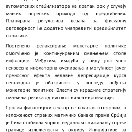
аутоматских стабилизатора на кратак рок у случају
мањих пореских прихода од предвиђених.
Планирана регулатива везана за фискалну
одговорност ће додатно унапредити кредибилитет
политике.
Постепено релаксирање монетарне политике
омогућено је континуираним смањењем стопе
инфлације. Међутим, имајући у виду још увек
неизвесна инфлаторна очекивања и могућност јачег
преносног ефекта недавне депресијације курса
неопходна је обазривост у погледу вођења
монетарне политике. Власти су израдиле стратегију
смањења ризика од високог нивоа евроизације.
Српски финансијски сектор се показао отпорним, а
изложеност страних матичних банака према Србији
је била стабилна упркос недавном снижавању горње
границе изложености у оквиру Иницијативе за