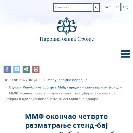
Ћир
Lat
Eng
ЦИЉЕВИ И ФУНКЦИЈЕ
Међународна сарадња
Односи Републике Србије с Међународним монетарним фондом
ММФ окончао четврто разматрање стенд-бај аранжмана са
Србијом и одобрио повлачење 472,9 милиона долара
ММФ окончао четврто
разматрање стенд-бај