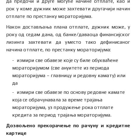
да предочи и друге могуће начине отплате, као и
рок у коме дужник може захтевати другачији начин
отплате по престанку мораторијума.
Након достављања плана отплате, дужник може, у
року од седам дана, од банке/даваоца финансијског
лизинга захтевати да уместо тако дефинисаног
начина отплате, по престанку мораторијума:
измири све обавезе које су биле обухваћене
мораторијумом (све ануитете из периода
мораторијума – главницу и редовну камату) или
да
измири све обавезе по основу редовне камате
која се обрачунавала за време трајања
мораторијума, уз продужење рока отплате
кредита за период трајања мораторијума.
Дозвољено прекорачење по рачуну и кредитне
картице