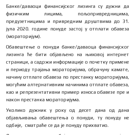
Банке/даваоци финансијског лизинга су дужни да
физичким лицима, пољопривредницима,
предузетницима и привредним друштвима до 31.
јула 2020. године понуде застој у отплати обавеза
(мораторијум).
Обавештење о понуди банке/даваоца финансијског
лизинга ће бити објављено на њиховој интернет
страници, а садржи информације о почетку примене
и периоду трајања мораторијума, обрачуну камате,
начину отплате обавеза по престанку мораторијума,
могућим алтернативним начинима отплате обавеза,
као и репрезентативни пример износа обавезе пре и
након престанка мораторијума.
Уколико дужник у року од десет дана од дана
објављивања обавештења о понуди, ту понуду не
одбије, сматраће се да је понуду прихватио.