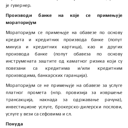
је гувернер.
Производи банке на које се примењује
мораторијум
Мораторијум се примењује на обавезе по основу
кредита и кредитних производа банке (попут
минуса и кредитних картица), као и других
производа банке (попут обавеза по основу
инструмената заштите од каматног ризика који су
повезани са кредитима и/или кредитним
производима, банкарских гаранција).
Мораторијум се не примењује на обавезе за услуге
платног промета (нпр. провизија за извршење
трансакција, накнада за одржавање рачуна),
инвестиционе услуге, брокерско-дилерски послови,
услуге у вези са сефовима и сл.
Понуда