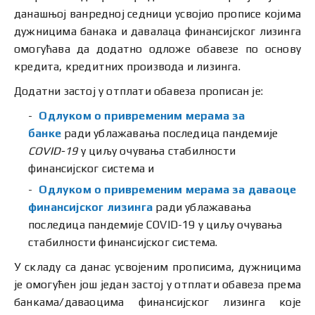
данашњој ванредној седници усвојио прописе којима
дужницима банака и давалаца финансијског лизинга
омогућава да додатно одложе обавезе по основу
кредита, кредитних производа и лизинга.
Додатни застој у отплати обавеза прописан је:
Одлуком о привременим мерама за
банке
ради ублажавања последица пандемије
COVID-19
у циљу очувања стабилности
финансијског система и
Одлуком о привременим мерама за даваоце
финансијског лизинга
ради ублажавања
последица пандемије COVID-19 у циљу очувања
стабилности финансијског система.
У складу са данас усвојеним прописима, дужницима
је омогућен још један застој у отплати обавеза према
банкама/даваоцима финансијског лизинга које