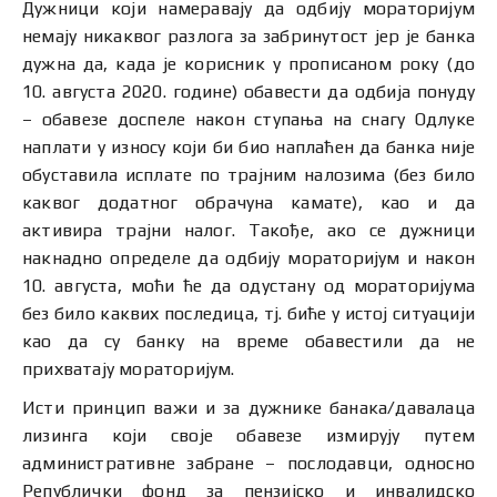
Дужници који намеравају да одбију мораторијум
немају никаквог разлога за забринутост јер је банка
дужна да, када је корисник у прописаном року (до
10. августа 2020. године) обавести да одбија понуду
– обавезе доспеле након ступања на снагу Одлуке
наплати у износу који би био наплаћен да банка није
обуставила исплате по трајним налозима (без било
каквог додатног обрачуна камате), као и да
активира трајни налог. Такође, ако се дужници
накнадно определе да одбију мораторијум и након
10. августа, моћи ће да одустану од мораторијума
без било каквих последица, тј. биће у истој ситуацији
као да су банку на време обавестили да не
прихватају мораторијум.
Исти принцип важи и за дужнике банака/давалаца
лизинга који своје обавезе измирују путем
административне забране – послодавци, односно
Републички фонд за пензијско и инвалидско