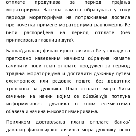
отплате продужава за период трајања
мораторијума. Затезна камата обрачуната у току
периода мораторијума на потраживања доспела
пре почетка примене мораторијума равномерно ће
бити распоређена на период отплате (без
приписивања главници дуга).
Банка/давалац финансијског лизинга ће у складу са
претходно наведеним начином обрачуна камате
сачинити нови план отплате продужен за период
трајања мораторијума и доставити дужнику путем
електронске или редовне поште, без додатних
трошкова за дужника. План отплате мора бити
сачињен на начин којим се обезбеђује потпуна
информисаност дужника о свим елементима
обавеза и начина њиховог измиривања.
Приликом достављања плана отплате банка/
давалац финансијског лизинга мора дужнику јасно