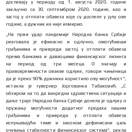
доспевају у периоду од 1. августа 2020. године
закључно са 30. септембром 2020. године, као и
застој у отплати обавеза које су доспеле у јулу ове
године, а дужник их није измирио.
„На први удар пандемије Народна банка Србије
реаговала је ефикасно и одлучно, омогућивши
грађанима и привреди застој у отплати обавеза
према банкама и даваоцима финансијског лизинга
на период од три месеца. О значају и
правовремености овакве одлуке, говори чињеница
да је преко 90% дужника користило ову могућност“,
истакла је гувернер Јоргованка Табаковић. „С
обзиром на то да ванредна здравствена ситуација и
даље траје Народна банка Србије донела је одлуку о
пружању могућности додатног предаха нашим
грађанима и привреди у отплати обавеза
испуњавајући тиме и законом дефинисани циљ
очувања стабилности финансијског система“, рекла