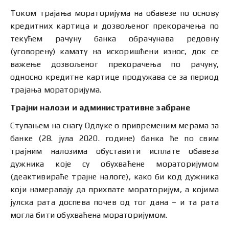
Током трајања мораторијума на обавезе по основу
кредитних картица и дозвољеног прекорачења по
текућем рачуну банка обрачунава редовну
(уговорену) камату на искоришћени износ, док се
важење дозвољеног прекорачења по рачуну,
односно кредитне картице продужава се за период
трајања мораторијума.
Трајни налози и административне забране
Ступањем на снагу Одлуке о привременим мерама за
банке (28. јула 2020. године) банка ће по свим
трајним налозима обуставити исплате обавеза
дужника које су обухваћене мораторијумом
(деактивираће трајне налоге), како би код дужника
који намеравају да прихвате мораторијум, а којима
јулска рата доспева почев од тог дана – и та рата
могла бити обухваћена мораторијумом.