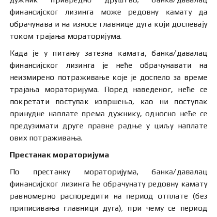
финансијског лизинга може редовну камату да
обрачунава и на износе главнице дуга који доспевају
током трајања мораторијума.
Када је у питању затезна камата, банка/давалац
финансијског лизинга је неће обрачунавати на
неизмирено потраживање које је доспело за време
трајања мораторијума. Поред наведеног, неће се
покретати поступак извршења, као ни поступак
принудне наплате према дужнику, односно неће се
предузимати друге правне радње у циљу наплате
ових потраживања.
Престанак мораторијума
По престанку мораторијума, банка/давалац
финансијског лизинга ће обрачунату редовну камату
равномерно распоредити на период отплате (без
приписивања главници дуга), при чему се период