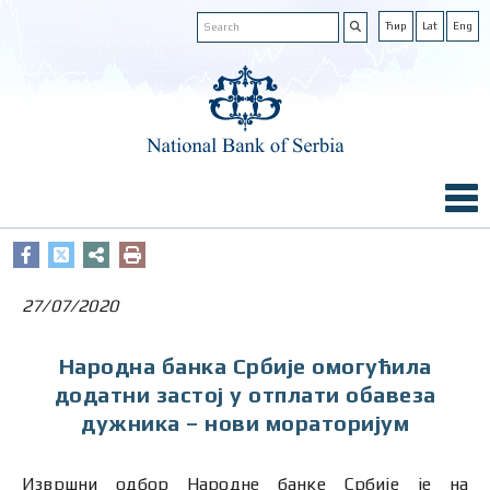
Ћир
Lat
Eng
27/07/2020
Народна банка Србије омогућила
додатни застој у отплати обавеза
дужника – нови мораторијум
Извршни одбор Народне банке Србије је на