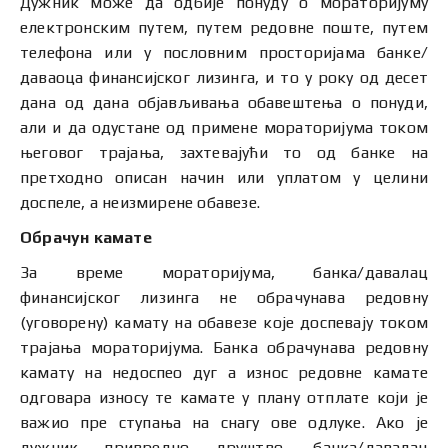
Дужник може да одбије понуду о мораторијуму
електронским путем, путем редовне поште, путем
телефона или у пословним просторијама банке/
даваоца финансијског лизинга, и то у року од десет
дана од дана објављивања обавештења о понуди,
али и да одустане од примене мораторијума током
његовог трајања, захтевајући то од банке на
претходно описан начин или уплатом у целини
доспеле, а неизмирене обавезе.
Обрачун камате
За време мораторијума, банка/давалац
финансијског лизинга не обрачунава редовну
(уговорену) камату на обавезе које доспевају током
трајања мораторијума. Банка обрачунава редовну
камату на недоспео дуг а износ редовне камате
одговара износу те камате у плану отплате који је
важио пре ступања на снагу ове одлуке. Ако је
дужник привредно друштво, банка/давалац