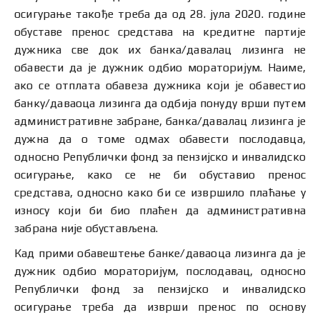
осигурање такође треба да од 28. јула 2020. године
обуставе пренос средстава на кредитне партије
дужника све док их банка/давалац лизинга не
обавести да је дужник одбио мораторијум. Наиме,
ако се отплата обавеза дужника који је обавестио
банку/даваоца лизинга да одбија понуду врши путем
административне забране, банка/давалац лизинга је
дужна да о томе одмах обавести послодавца,
односно Републички фонд за пензијско и инвалидско
осигурање, како се не би обуставио пренос
средстава, односно како би се извршило плаћање у
износу који би био плаћен да административна
забрана није обустављена.
Кад прими обавештење банке/даваоца лизинга да је
дужник одбио мораторијум, послодавац, односно
Републички фонд за пензијско и инвалидско
осигурање треба да изврши пренос по основу