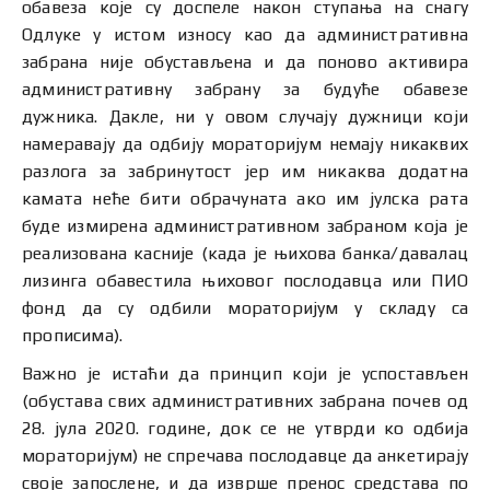
обавеза које су доспеле након ступања на снагу
Одлуке у истом износу као да административна
забрана није обустављена и да поново активира
административну забрану за будуће обавезе
дужника. Дакле, ни у овом случају дужници који
намеравају да одбију мораторијум немају никаквих
разлога за забринутост јер им никаква додатна
камата неће бити обрачуната ако им јулска рата
буде измирена административном забраном која је
реализована касније (када је њихова банка/давалац
лизинга обавестила њиховог послодавца или ПИО
фонд да су одбили мораторијум у складу са
прописима).
Важно је истаћи да принцип који је успостављен
(обустава свих административних забрана почев од
28. јула 2020. године, док се не утврди ко одбија
мораторијум) не спречава послодавце да анкетирају
своје запослене, и да изврше пренос средстава по