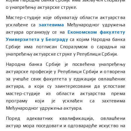
о унапређењу актуарске струке.
Мастер-студије које обухватају области актуарства
усклађене са
захтевима
Међународног удружења
актуара организују се на
Економском факултету
Универзитета у Београду
са којим Народна банка
Србије има потписан Споразумом о сарадњи на
унапређењу актуарске струке у Републици Србији.
Народна банка Србије је посвећена унапређењу
актуарске професије у Републици Србији и отворена
за учешће свих факултета у едукацији овлашћених
актуара, а који су заинтересовани да успоставе
мастер-студије из области актуарства према
програму који је усклађен са захтевима
Међународног удружења актуара.
Поред адекватних квалификација, овлашћени
актуар мора поседовати и одговарајуће искуство на