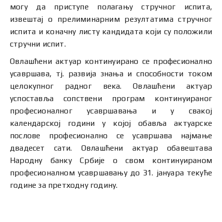
могу да приступе полагању стручног испита,
извештај о прелиминарним резултатима стручног
испита и коначну листу кандидата који су положили
стручни испит.
Овлашћени актуар континуирано се професионално
усавршава, тј. развија знања и способности током
целокупног радног века. Овлашћени актуар
успоставља сопствени програм континуираног
професионалног усавршавања и у свакој
календарској години у којој обавља актуарске
послове професионално се усавршава најмање
двадесет сати. Овлашћени актуар обавештава
Народну банку Србије о свом континуираном
професионалном усавршавању до 31. јануара текуће
године за претходну годину.