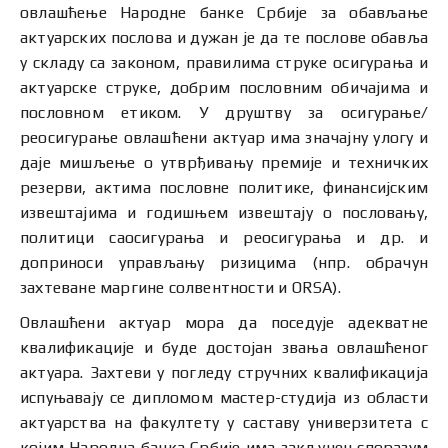
овлашћење Народне банке Србије за обављање
актуарских послова и дужан је да те послове обавља
у складу са законом, правилима струке осигурања и
актуарске струке, добрим пословним обичајима и
пословном етиком. У друштву за осигурање/
реосигурање овлашћени актуар има значајну улогу и
даје мишљење о утврђивању премије и техничких
резерви, актима пословне политике, финансијским
извештајима и годишњем извештају о пословању,
политици саосигурања и реосигурања и др. и
доприноси управљању ризицима (нпр. обрачун
захтеване маргине солвентности и ORSA).
Овлашћени актуар мора да поседује адекватне
квалификације и буде достојан звања овлашћеног
актуара. Захтеви у погледу стручних квалификација
испуњавају се дипломом мастер-студија из области
актуарства на факултету у саставу универзитета с
којим Народна банка Србије има закључен споразум