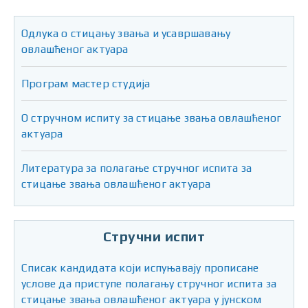
Одлука о стицању звања и усавршавању
овлашћеног актуара
Програм мастер студија
О стручном испиту за стицање звања овлашћеног
актуара
Литература за полагање стручног испита за
стицање звања овлашћеног актуара
Стручни испит
Списак кандидата који испуњавају прописане
услове да приступе полагању стручног испита за
стицање звања овлашћеног актуара у јунском