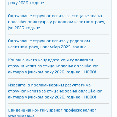
року 2026. године
Одржавање стручног испита за стицање звања
овлашћеног актуара у редовном испитном року,
јун 2026. године
Одржавање стручног испита у редовном
испитном року, новембар 2025. године
Коначна листа кандидата који су полагали
стручни испит за стицање звања овлашћеног
актуара у јунском року 2026. године - НОВО!
Извештај о прелиминарним резултатима
стручног испита за стицање звања овлашћеног
актуара у јунском року 2026. године - НОВО!
Евиденција континуираног професионалног
усавршавања