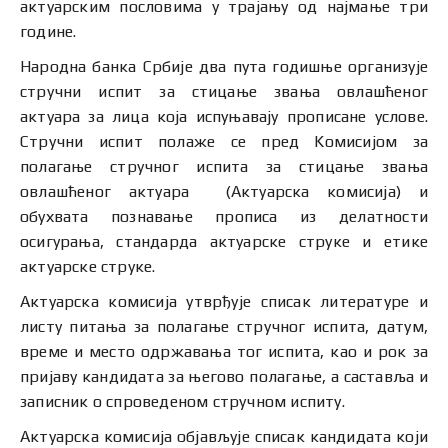
актуарским пословима у трајању од најмање три
године.
Народна банка Србије два пута годишње организује
стручни испит за стицање звања овлашћеног
актуара за лица која испуњавају прописане услове.
Стручни испит полаже се пред Kомисијом за
полагање стручног испита за стицање звања
овлашћеног актуара (Актуарска комисија) и
обухвата познавање прописa из делатности
осигурања, стандардa актуарске струке и етикe
актуарске струке.
Актуарска комисија утврђује списак литературе и
листу питања за полагање стручног испита, датум,
време и место одржавања тог испита, као и рок за
пријаву кандидата за његово полагање, а саставља и
записник о спроведеном стручном испиту.
Актуарска комисија објављује списак кандидата који