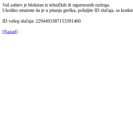
Vaš zahtev je blokiran iz tehničkih ili sigurnosnih razloga.
Ukoliko smatrate da je u pitanju greška, pošaljite ID slučaja, sa kr
ID vašeg slučaja: 2294493387153391460
[Nazad]