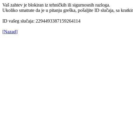
Vaš zahtev je blokiran iz tehničkih ili sigurnosnih razloga.
Ukoliko smatrate da je u pitanju greška, pošaljite ID slučaja, sa kr
ID vašeg slučaja: 2294493387159264114
[Nazad]