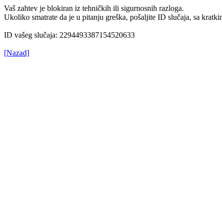
Vaš zahtev je blokiran iz tehničkih ili sigurnosnih razloga.
Ukoliko smatrate da je u pitanju greška, pošaljite ID slučaja, sa kr
ID vašeg slučaja: 2294493387154520633
[Nazad]