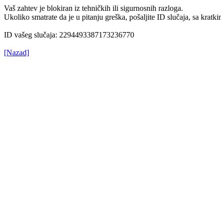
Vaš zahtev je blokiran iz tehničkih ili sigurnosnih razloga.
Ukoliko smatrate da je u pitanju greška, pošaljite ID slučaja, sa kr
ID vašeg slučaja: 2294493387173236770
[Nazad]