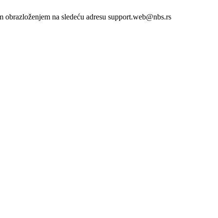
atkim obrazloženjem na sledeću adresu support.web@nbs.rs