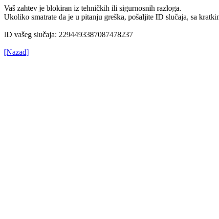
Vaš zahtev je blokiran iz tehničkih ili sigurnosnih razloga.
Ukoliko smatrate da je u pitanju greška, pošaljite ID slučaja, sa kr
ID vašeg slučaja: 2294493387087478237
[Nazad]