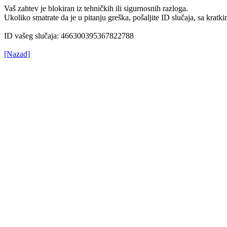
Vaš zahtev je blokiran iz tehničkih ili sigurnosnih razloga.
Ukoliko smatrate da je u pitanju greška, pošaljite ID slučaja, sa kr
ID vašeg slučaja: 466300395367822788
[Nazad]