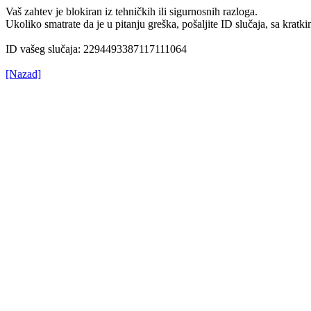
Vaš zahtev je blokiran iz tehničkih ili sigurnosnih razloga.
Ukoliko smatrate da je u pitanju greška, pošaljite ID slučaja, sa kr
ID vašeg slučaja: 2294493387117111064
[Nazad]