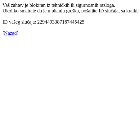
Vaš zahtev je blokiran iz tehničkih ili sigurnosnih razloga.
Ukoliko smatrate da je u pitanju greška, pošaljite ID slučaja, sa kr
ID vašeg slučaja: 2294493387167445425
[Nazad]